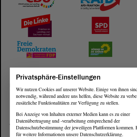
Privatsphäre-Einstellungen
Postanschrift
Wir nutzen Cookies auf unserer Website. Einige von ihnen sin
von Sachsen-Anhalt
Landtag
notwendig, während andere uns helfen, diese Website zu verbe
Domplatz 6–9
zusätzliche Funktionalitäten zur Verfügung zu stellen.
39104 Magdeburg
Bei Anzeige von Inhalten externer Medien kann es zu einer
Datenübertragung und -verarbeitung entsprechend der
Wegbeschreibung
Datenschutzbestimmung der jeweiligen Plattformen kommen. Bi
für weitere Informationen unsere Datenschutzerklärung.
Auf Google Maps