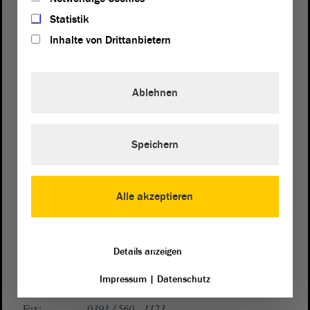
Statistik
Inhalte von Drittanbietern
Ablehnen
Postanschrift
von Sachsen-Anhalt
Landtag
Speichern
Domplatz 6–9
39104 Magdeburg
Alle akzeptieren
Wegbeschreibung
Auf Google Maps
Details anzeigen
Telefon und Fax
Impressum
|
Datenschutz
Zentrale:
0391 / 560 - 0
Fax:
0391 / 560 - 1123