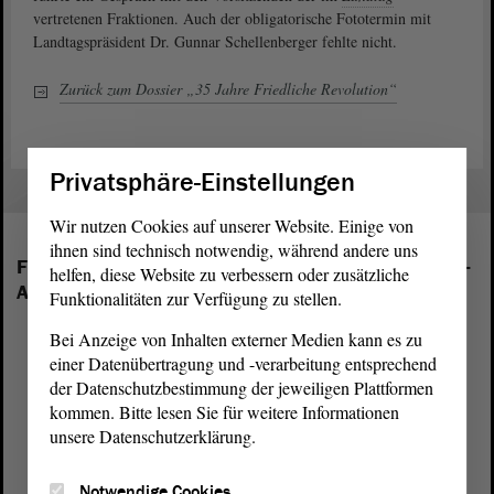
vertretenen Fraktionen. Auch der obligatorische Fototermin mit
Landtagspräsident Dr. Gunnar Schellenberger fehlte nicht.
Zurück zum Dossier „35 Jahre Friedliche Revolution“
Privatsphäre-Einstellungen
Wir nutzen Cookies auf unserer Website. Einige von
ihnen sind technisch notwendig, während andere uns
Folgende Fraktionen sind im Landtag von Sachsen-
helfen, diese Website zu verbessern oder zusätzliche
Anhalt vertreten:
Funktionalitäten zur Verfügung zu stellen.
Bei Anzeige von Inhalten externer Medien kann es zu
einer Datenübertragung und -verarbeitung entsprechend
der Datenschutzbestimmung der jeweiligen Plattformen
kommen. Bitte lesen Sie für weitere Informationen
unsere Datenschutzerklärung.
Notwendige Cookies