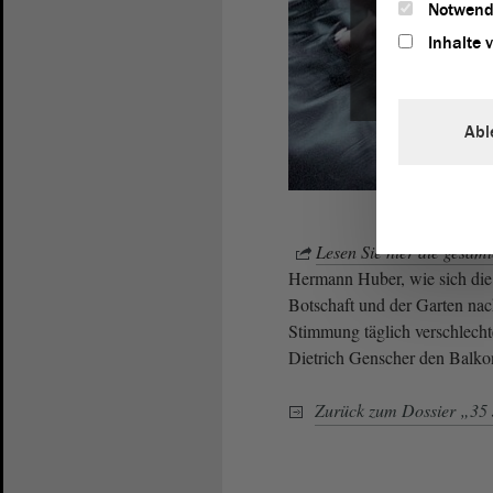
Notwend
Inhalte 
Abl
Lesen Sie hier die gesam
Hermann Huber, wie sich die 
Botschaft und der Garten na
Stimmung täglich verschlecht
Dietrich Genscher den Balkon 
Zurück zum Dossier „35 