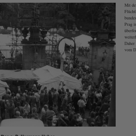
Mit de
Flücht
bundes
Prag i
überfo
weiter
Daher 
vom De