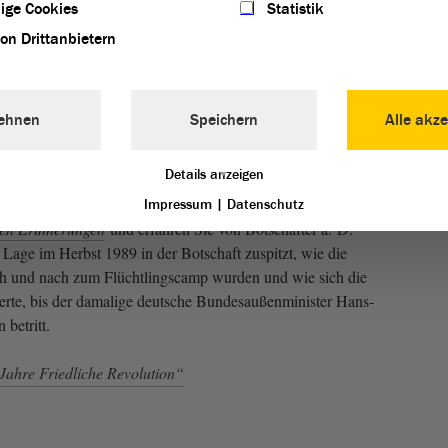
ige Cookies
Statistik
weitere Information dazu.
von Drittanbietern
Akzeptieren und Inhalt laden
ehnen
Speichern
Alle akze
Details anzeigen
Impressum
|
Datenschutz
ten Erinnerungen
und erfahren Sie von Botschafter a. D.
Lage im Herbst 1989 in der Botschaft zuspitzt, wie die
ch und nach zum Flüchtlingscamp wurden und wie sich die
erte, bis der damalige deutsche Bundesaußenminister Hans-
betritt.
Jahre Friedliche Revolution“