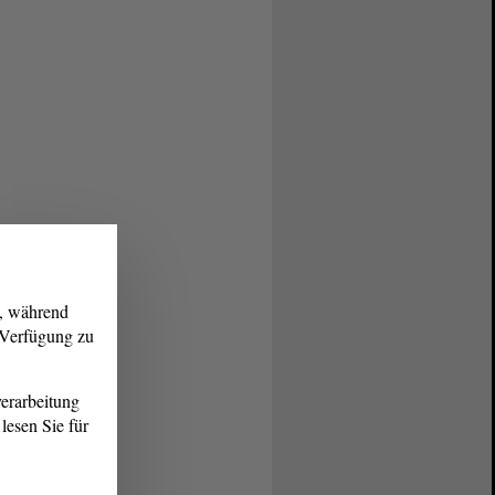
g, während
r Verfügung zu
erarbeitung
lesen Sie für