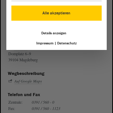
Alle akzeptieren
Details anzeigen
Postanschrift
Impressum
|
Datenschutz
von Sachsen-Anhalt
Landtag
Domplatz 6–9
39104 Magdeburg
Wegbeschreibung
Auf Google Maps
Telefon und Fax
Zentrale:
0391 / 560 - 0
Fax:
0391 / 560 - 1123