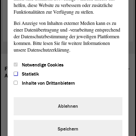
Stimmung täglich verschlechterte, bis der damalige deutsche
helfen, diese Website zu verbessern oder zusätzliche
Bundesaußenminister Hans-Dietrich Genscher den Balkon betritt.
Funktionalitäten zur Verfügung zu stellen.
Zurück zum Dossier „35 Jahre Friedliche Revolution“
Bei Anzeige von Inhalten externer Medien kann es zu
einer Datenübertragung und -verarbeitung entsprechend
der Datenschutzbestimmung der jeweiligen Plattformen
kommen. Bitte lesen Sie für weitere Informationen
unsere Datenschutzerklärung.
Notwendige Cookies
Folgende Fraktionen sind im Landtag von Sachsen-
Statistik
Anhalt vertreten:
Inhalte von Drittanbietern
Ablehnen
Speichern