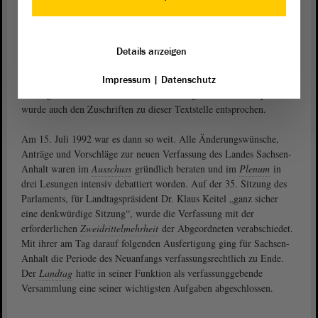
Diskussion aktualisiert. „In Achtung der Verantwortung vor Gott
und im Bewusstsein der Verantwortung vor den Menschen“, hieß es
nun. In dieser Formulierung können sich alle wiederfinden, meinte
zur dritten
Lesung
der CDU-Abgeordnete Dr. Christoph Bergner.
Details anzeigen
Insgesamt stehe Sachsen-Anhalts
Landesverfassung
durch klare
Sprache und nüchterne Regelungsinhalte in der Tradition des
Impressum
|
Datenschutz
Grundgesetzes. Mit dem für die Präambel gefundenen Kompromiss
wurde auch den Zuschriften zu dieser Textstelle entsprochen.
Am 15. Juli 1992 war es dann so weit. Alle Änderungswünsche,
Anträge und Vorschläge zur neuen Verfassung des Landes Sachsen-
Anhalt waren im
Ausschuss
gründlich beraten und im
Plenum
in
drei Lesungen intensiv debattiert worden. Auf der 35. Sitzung des
Parlaments, für Landtagspräsident Dr. Klaus Keitel „ganz sicher
eine denkwürdige Sitzung“, wurde die Verfassung mit der
erforderlichen
Zweidrittelmehrheit
der Abgeordneten verabschiedet.
Mit ihrer am Tag darauf folgenden Ausfertigung ging für Sachsen-
Anhalt die Periode des Neuanfangs verfassungsrechtlich zu Ende.
Der
Landtag
hatte in seiner Funktion als verfassunggebende
Versammlung eine seiner wichtigsten Aufgaben abgeschlossen.