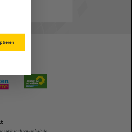
ptieren
t
tag@lt.sachsen-anhalt.de