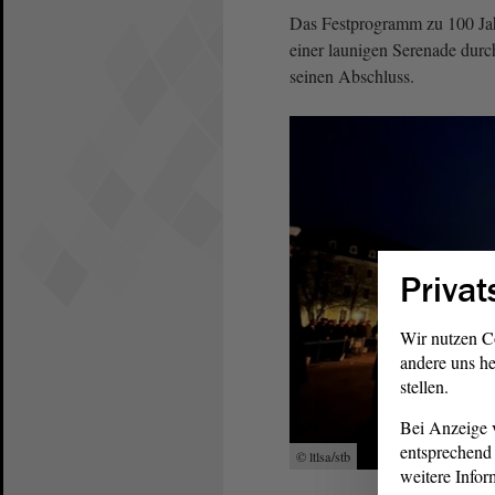
Das Festprogramm zu 100 Ja
einer launigen Serenade du
seinen Abschluss.
Privat
Wir nutzen C
andere uns he
stellen.
Bei Anzeige v
entsprechend 
© ltlsa/stb
weitere Infor