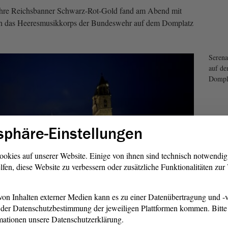
hre Reichsbanner Schwarz-Rot-Gold fand am Abend mit
rch das Heeresmusikkorps der Bundeswehr auf dem Domplatz
Serena
auf d
Dompl
sphäre-Einstellungen
ookies auf unserer Website. Einige von ihnen sind technisch notwendi
lfen, diese Website zu verbessern oder zusätzliche Funktionalitäten zu
on Inhalten externer Medien kann es zu einer Datenübertragung und -v
1/3
der Datenschutzbestimmung der jeweiligen Plattformen kommen. Bitte 
mationen unsere Datenschutzerklärung.