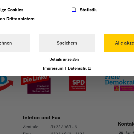
ige Cookies
Statistik
von Drittanbietern
ehnen
Speichern
Alle akze
Details anzeigen
Landtag von Sachsen-Anhalt vertreten:
Impressum
|
Datenschutz
Telefon und Fax
Kontak
Zentrale:
0391 / 560 - 0
land
Fax:
0391 / 560 - 1123