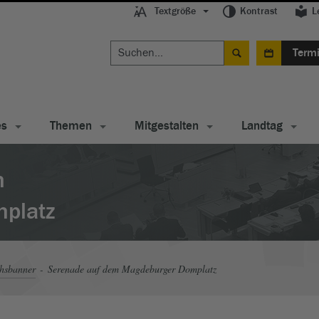
Textgröße
Kontrast
L
Term
es
Themen
Mitgestalten
Landtag
m
platz
chsbanner
Serenade auf dem Magdeburger Domplatz