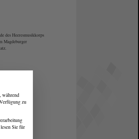
de des Heeresmusikkorps
em Magdeburger
atz.
g, während
r Verfügung zu
erarbeitung
lesen Sie für