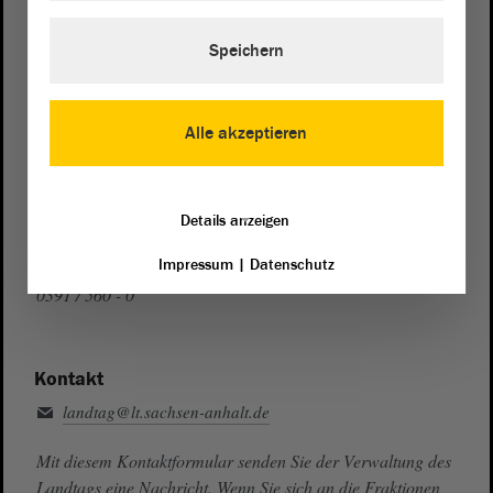
Auf Google Maps
Speichern
Telefon und Fax
Zentrale:
0391 / 560 - 0
Fax:
0391 / 560 - 1123
Alle akzeptieren
Presse- und Öffentlichkeitsarbeit
0391 / 560 - 0
Details anzeigen
Besucherdienst
Impressum
|
Datenschutz
0391 / 560 - 0
Kontakt
landtag@lt.sachsen-anhalt.de
Mit diesem Kontaktformular senden Sie der Verwaltung des
Landtags eine Nachricht. Wenn Sie sich an die Fraktionen