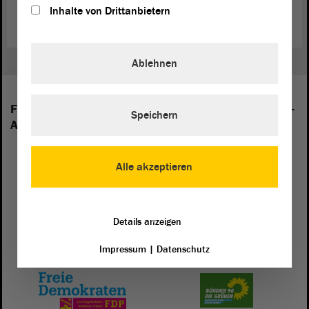
Abschluss finden wird.
Inhalte von Drittanbietern
Ablehnen
Folgende Fraktionen sind im Landtag von Sachsen-
Speichern
Anhalt vertreten:
Alle akzeptieren
Details anzeigen
Impressum
|
Datenschutz