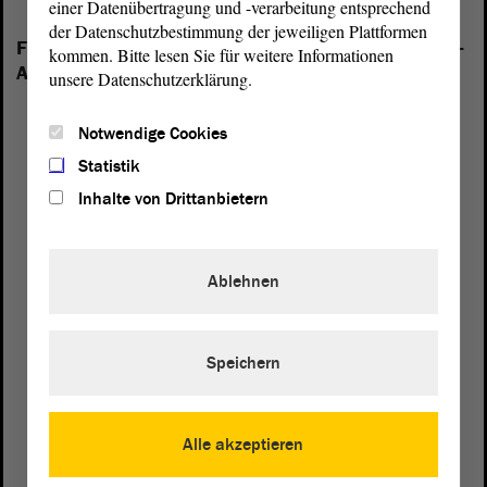
einer Datenübertragung und -verarbeitung entsprechend
der Datenschutzbestimmung der jeweiligen Plattformen
Folgende Fraktionen sind im Landtag von Sachsen-
kommen. Bitte lesen Sie für weitere Informationen
Anhalt vertreten:
unsere Datenschutzerklärung.
Notwendige Cookies
Statistik
Inhalte von Drittanbietern
Ablehnen
Speichern
Alle akzeptieren
Postanschrift