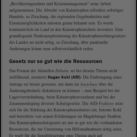
„Bevölkerungsschutz und Krisenmanagement“ seine Arbeit
aufgenommen. Die Abwehr von Katastrophen erfordere sofortiges
Handeln, so Zieschang, die regionalen Gegebenheiten und
Einsatzmöglichkeiten müssten genau bekannt sein. Es werde
kontinuierlich im Land in den Katastrophenschutz investiert. Eine
grundlegende Neukonzeptionierung des Katastrophenschutzgesetzes
des Landes sei nicht nötig, so Zieschang, über punktuelle
Änderungen könne man selbstverständlich reden.
Gesetz nur so gut wie die Ressourcen
Das Format der Aktuellen
Debatte
sei bei diesem Thema nicht
zielführend, monierte
. Die Einbringung eines
Hagen Kohl (AfD)
Antrags sei besser gewesen, um dann im
Ausschuss
über die
Änderungsbedarfe diskutieren zu können – zum Beispiel bei der
Lagervorratshaltung, beim Katastrophenvoralarm und bei der
Zusammenlegung diverser Schutzgesetze. Die AfD-
Fraktion
setze
sich für die Stärkung des Katastrophenschutzes ein, betonte Kohl
und berichtete von seinen Erfahrungen im Magdeburger Stadtrat.
Das Katastrophenschutzgesetz sei nur so gut wie die vorhandenen
Ressourcen, die zur Umsetzung von Hilfsmaßnahmen nötig seien.
Er warb für die Sensibilisierung zum Thema auch auf