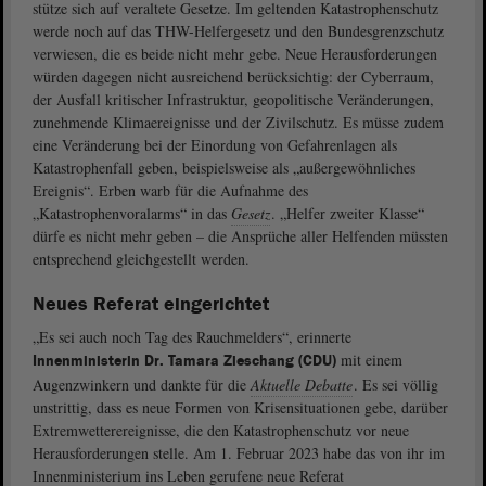
stütze sich auf veraltete Gesetze. Im geltenden Katastrophenschutz
werde noch auf das THW-Helfergesetz und den Bundesgrenzschutz
verwiesen, die es beide nicht mehr gebe. Neue Herausforderungen
würden dagegen nicht ausreichend berücksichtig: der Cyberraum,
der Ausfall kritischer Infrastruktur, geopolitische Veränderungen,
zunehmende Klimaereignisse und der Zivilschutz. Es müsse zudem
eine Veränderung bei der Einordung von Gefahrenlagen als
Katastrophenfall geben, beispielsweise als „außergewöhnliches
Ereignis“. Erben warb für die Aufnahme des
„Katastrophenvoralarms“ in das
Gesetz
. „Helfer zweiter Klasse“
dürfe es nicht mehr geben – die Ansprüche aller Helfenden müssten
entsprechend gleichgestellt werden.
Neues Referat eingerichtet
„Es sei auch noch Tag des Rauchmelders“, erinnerte
mit einem
Innenministerin Dr. Tamara Zieschang (CDU)
Augenzwinkern und dankte für die
Aktuelle Debatte
. Es sei völlig
unstrittig, dass es neue Formen von Krisensituationen gebe, darüber
Extremwetterereignisse, die den Katastrophenschutz vor neue
Herausforderungen stelle. Am 1. Februar 2023 habe das von ihr im
Innenministerium ins Leben gerufene neue Referat