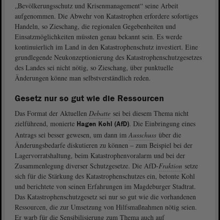
„Bevölkerungsschutz und Krisenmanagement“ seine Arbeit
aufgenommen. Die Abwehr von Katastrophen erfordere sofortiges
Handeln, so Zieschang, die regionalen Gegebenheiten und
Einsatzmöglichkeiten müssten genau bekannt sein. Es werde
kontinuierlich im Land in den Katastrophenschutz investiert. Eine
grundlegende Neukonzeptionierung des Katastrophenschutzgesetzes
des Landes sei nicht nötig, so Zieschang, über punktuelle
Änderungen könne man selbstverständlich reden.
Gesetz nur so gut wie die Ressourcen
Das Format der Aktuellen
Debatte
sei bei diesem Thema nicht
zielführend, monierte
. Die Einbringung eines
Hagen Kohl (AfD)
Antrags sei besser gewesen, um dann im
Ausschuss
über die
Änderungsbedarfe diskutieren zu können – zum Beispiel bei der
Lagervorratshaltung, beim Katastrophenvoralarm und bei der
Zusammenlegung diverser Schutzgesetze. Die AfD-
Fraktion
setze
sich für die Stärkung des Katastrophenschutzes ein, betonte Kohl
und berichtete von seinen Erfahrungen im Magdeburger Stadtrat.
Das Katastrophenschutzgesetz sei nur so gut wie die vorhandenen
Ressourcen, die zur Umsetzung von Hilfsmaßnahmen nötig seien.
Er warb für die Sensibilisierung zum Thema auch auf