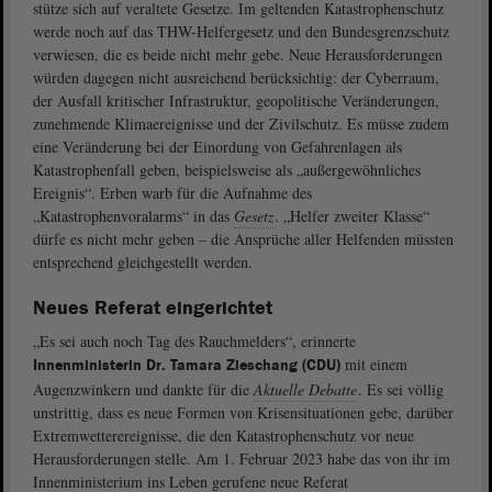
stütze sich auf veraltete Gesetze. Im geltenden Katastrophenschutz
werde noch auf das THW-Helfergesetz und den Bundesgrenzschutz
verwiesen, die es beide nicht mehr gebe. Neue Herausforderungen
würden dagegen nicht ausreichend berücksichtig: der Cyberraum,
der Ausfall kritischer Infrastruktur, geopolitische Veränderungen,
zunehmende Klimaereignisse und der Zivilschutz. Es müsse zudem
eine Veränderung bei der Einordung von Gefahrenlagen als
Katastrophenfall geben, beispielsweise als „außergewöhnliches
Ereignis“. Erben warb für die Aufnahme des
„Katastrophenvoralarms“ in das
Gesetz
. „Helfer zweiter Klasse“
dürfe es nicht mehr geben – die Ansprüche aller Helfenden müssten
entsprechend gleichgestellt werden.
Neues Referat eingerichtet
„Es sei auch noch Tag des Rauchmelders“, erinnerte
mit einem
Innenministerin Dr. Tamara Zieschang (CDU)
Augenzwinkern und dankte für die
Aktuelle Debatte
. Es sei völlig
unstrittig, dass es neue Formen von Krisensituationen gebe, darüber
Extremwetterereignisse, die den Katastrophenschutz vor neue
Herausforderungen stelle. Am 1. Februar 2023 habe das von ihr im
Innenministerium ins Leben gerufene neue Referat