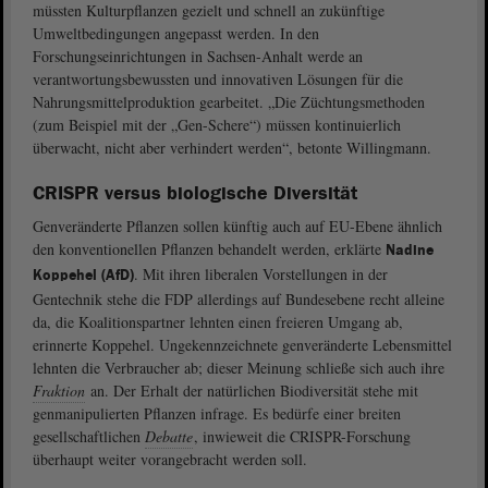
müssten Kulturpflanzen gezielt und schnell an zukünftige
Umweltbedingungen angepasst werden. In den
Forschungseinrichtungen in Sachsen-Anhalt werde an
verantwortungsbewussten und innovativen Lösungen für die
Nahrungsmittelproduktion gearbeitet. „Die Züchtungsmethoden
(zum Beispiel mit der „Gen-Schere“) müssen kontinuierlich
überwacht, nicht aber verhindert werden“, betonte Willingmann.
CRISPR versus biologische Diversität
Genveränderte Pflanzen sollen künftig auch auf EU-Ebene ähnlich
den konventionellen Pflanzen behandelt werden, erklärte
Nadine
. Mit ihren liberalen Vorstellungen in der
Koppehel (AfD)
Gentechnik stehe die FDP allerdings auf Bundesebene recht alleine
da, die Koalitionspartner lehnten einen freieren Umgang ab,
erinnerte Koppehel. Ungekennzeichnete genveränderte Lebensmittel
lehnten die Verbraucher ab; dieser Meinung schließe sich auch ihre
Fraktion
an. Der Erhalt der natürlichen Biodiversität stehe mit
genmanipulierten Pflanzen infrage. Es bedürfe einer breiten
gesellschaftlichen
Debatte
, inwieweit die CRISPR-Forschung
überhaupt weiter vorangebracht werden soll.