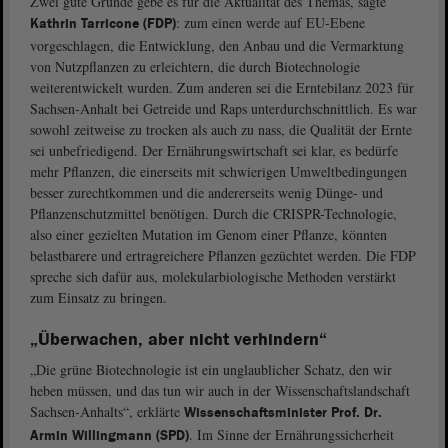
Zwei gute Gründe gebe es für die Aktualität des Themas, sagte
: zum einen werde auf EU-Ebene
Kathrin Tarricone (FDP)
vorgeschlagen, die Entwicklung, den Anbau und die Vermarktung
von Nutzpflanzen zu erleichtern, die durch Biotechnologie
weiterentwickelt wurden. Zum anderen sei die Erntebilanz 2023 für
Sachsen-Anhalt bei Getreide und Raps unterdurchschnittlich. Es war
sowohl zeitweise zu trocken als auch zu nass, die Qualität der Ernte
sei unbefriedigend. Der Ernährungswirtschaft sei klar, es bedürfe
mehr Pflanzen, die einerseits mit schwierigen Umweltbedingungen
besser zurechtkommen und die andererseits wenig Dünge- und
Pflanzenschutzmittel benötigen. Durch die CRISPR-Technologie,
also einer gezielten Mutation im Genom einer Pflanze, könnten
belastbarere und ertragreichere Pflanzen gezüchtet werden. Die FDP
spreche sich dafür aus, molekularbiologische Methoden verstärkt
zum Einsatz zu bringen.
„Überwachen, aber nicht verhindern“
„Die grüne Biotechnologie ist ein unglaublicher Schatz, den wir
heben müssen, und das tun wir auch in der Wissenschaftslandschaft
Sachsen-Anhalts“, erklärte
Wissenschaftsminister Prof. Dr.
. Im Sinne der Ernährungssicherheit
Armin Willingmann (SPD)