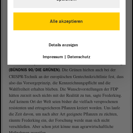
gentechnischen Eingriffs ankomme. Mithilfe der Gen-Schere
würden Pflanzen geschaffen, die am Ende gar nicht mehr als
gentechnisch verändert zu erkennen wären, weil sie auch auf
Alle akzeptieren
natürlichem Wege hätten entstehen können. Bleibe die
Kennzeichnungspflicht bestehen, hätten Hersteller und Verbraucher
nach wie vor eine Wahlfreiheit.
Details anzeigen
„Uns läuft die Zeit davon“
Die FDP spreche von „grüner Biotechnologie“, um nicht von
Impressum
|
Datenschutz
„Gentechnik“ sprechen zu müssen, monierte
Dorothea Frederking
. Die Grünen hielten auch bei der
(BÜNDNIS 90/DIE GRÜNEN)
CRISPR-Technik an der europäischen Gentechnikrichtlinie fest, dass
also das Vorsorgeprinzip, die Kennzeichnungspflicht und die
Wahlfreiheit erhalten blieben. Die Wunschvorstellungen der FDP
hätten zurzeit noch nichts mit der Realität zu tun, sagte Frederking.
Auf keinem Ort der Welt seien bisher die vielfach versprochenen
resistenten und ertragreicheren Pflanzen kreiert worden. Uns laufe
die Zeit davon, um nach alter Art geeignete Pflanzen zu züchten,
räumte Frederking ein, der Forschung werde man sich nicht
verschließen. Aber schon jetzt könne man agrarwirtschaftliche
Maßnahmen ergreifen.