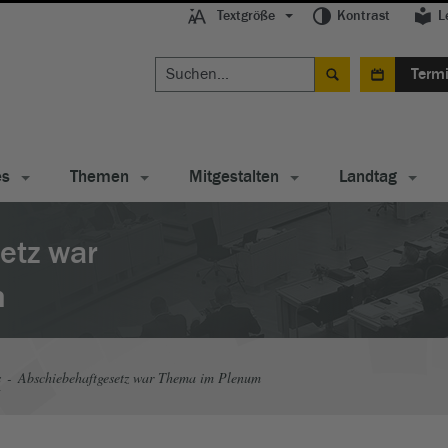
Textgröße
Kontrast
L
Term
es
Themen
Mitgestalten
Landtag
etz war
m
s
Abschiebehaftgesetz war Thema im Plenum