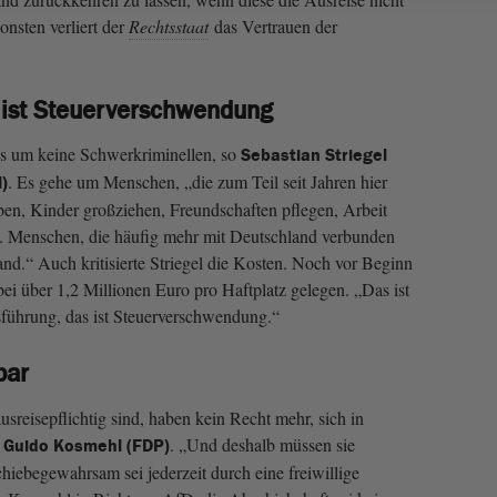
onsten verliert der
Rechtsstaat
das Vertrauen der
 ist Steuerverschwendung
es um keine Schwerkriminellen, so
Sebastian Striegel
. Es gehe um Menschen, „die zum Teil seit Jahren hier
)
ben, Kinder großziehen, Freundschaften pflegen, Arbeit
n. Menschen, die häufig mehr mit Deutschland verbunden
and.“ Auch kritisierte Striegel die Kosten. Noch vor Beginn
bei über 1,2 Millionen Euro pro Haftplatz gelegen. „Das ist
sführung, das ist Steuerverschwendung.“
bar
usreisepflichtig sind, haben kein Recht mehr, sich in
o
. „Und deshalb müssen sie
Guido Kosmehl (FDP)
hiebegewahrsam sei jederzeit durch eine freiwillige