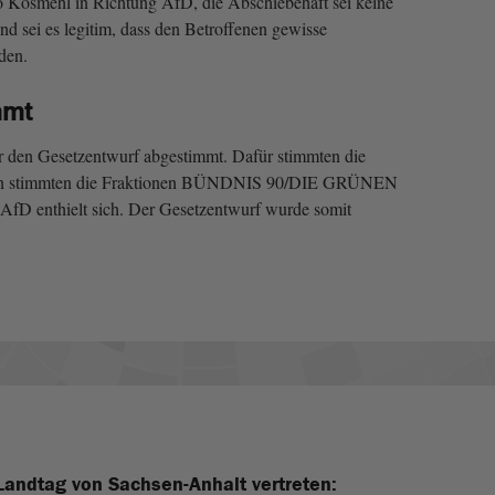
o Kosmehl in Richtung AfD, die Abschiebehaft sei keine
end sei es legitim, dass den Betroffenen gewisse
den.
mmt
 den Gesetzentwurf abgestimmt. Dafür stimmten die
egen stimmten die Fraktionen BÜNDNIS 90/DIE GRÜNEN
AfD enthielt sich. Der Gesetzentwurf wurde somit
Landtag von Sachsen-Anhalt vertreten: