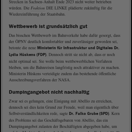
Strecken in Sachsen-Anhalt Ende 2023 nicht weiter betrieben
würden. Die
Fraktion
DIE LINKE plädierte zukünftig für die
Wiedereinführung der Staatsbahn.
Wettbewerb ist grundsätzlich gut
Das bisschen Wettbewerb im Bahnverkehr habe dafür gesorgt, dass
der ÖPNV deutlich komfortabler und zuverlässiger geworden sei,
betonte die neue
Ministerin für Infrastruktur und Digitales Dr.
. Dennoch stritt sie nicht ab, dass er noch
Lydia Hüskens (FDP)
nicht optimal sei. Sie wolle beim wettbewerblichen Verfahren
bleiben, um die Bahnreisen langfristig noch attraktiver zu machen.
Ministerin Hüskens verteidigte zudem das bestehende öffentliche
Ausschreibungsverfahren der NASA.
Dumpingangebot nicht nachhaltig
Zwar sei es gelungen, eine Einigung mit Abellio zu erreichen,
dennoch sei dies kein Grund zur Freude, weil man eigentlich über
Selbstverständlichkeiten rede, sagte
. Kern
Dr. Falko Grube (SPD)
des Problems sei das Geschäftsgebaren von Abellio, das ein
Dumpingangebot zulasten der Beschäftigten abgegeben habe, um