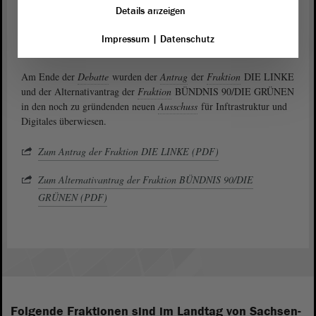
führten, sei nicht bewiesen. Tarricone zeigte sich überzeugt, dass
Details anzeigen
Interessenten bei der neuen Ausschreibung anders auftreten würden
als Abellio. Die alte Staatsbahn könne in jedem Fall nicht die
Impressum
|
Datenschutz
Lösung sein, sondern echter Wettbewerb für Netz und Schiene.
Am Ende der
Debatte
wurden der
Antrag
der
Fraktion
DIE LINKE
und der Alternativantrag der
Fraktion
BÜNDNIS 90/DIE GRÜNEN
in den noch zu gründenden neuen
Ausschuss
für Inftrastruktur und
Digitales überwiesen.
Zum Antrag der Fraktion DIE LINKE (PDF)
Zum Alternativantrag der Fraktion BÜNDNIS 90/DIE
GRÜNEN (PDF)
Folgende Fraktionen sind im Landtag von Sachsen-