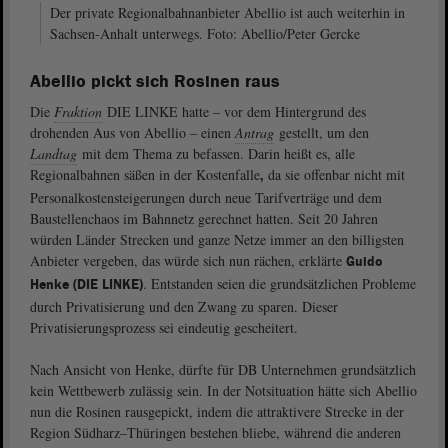
Der private Regionalbahnanbieter Abellio ist auch weiterhin in
Sachsen-Anhalt unterwegs. Foto: Abellio/Peter Gercke
Abellio pickt sich Rosinen raus
Die
Fraktion
DIE LINKE hatte – vor dem Hintergrund des
drohenden Aus von Abellio – einen
Antrag
gestellt, um den
Landtag
mit dem Thema zu befassen. Darin heißt es, alle
Regionalbahnen säßen in der Kostenfalle
da sie offenbar nicht mit
,
Personalkostensteigerungen durch neue Tarifverträge und dem
Baustellenchaos im Bahnnetz gerechnet hatten. Seit 20 Jahren
würden Länder Strecken und ganze Netze immer an den billigsten
Anbieter vergeben, das würde sich nun rächen, erklärte
Guido
. Entstanden seien die grundsätzlichen Probleme
Henke (DIE LINKE)
durch Privatisierung und den Zwang zu sparen. Dieser
Privatisierungsprozess sei eindeutig gescheitert.
Nach Ansicht von Henke, dürfte für DB Unternehmen grundsätzlich
kein Wettbewerb zulässig sein. In der Notsituation hätte sich Abellio
nun die Rosinen rausgepickt, indem die attraktivere Strecke in der
Region Südharz–Thüringen bestehen bliebe, während die anderen