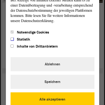
© stock.adobe.com - Александр Микрюков
einer Datenübertragung und -verarbeitung entsprechend
Europa
23. Feb. 2026
der Datenschutzbestimmung der jeweiligen Plattformen
kommen. Bitte lesen Sie für weitere Informationen
Ukraine-Flüchtlinge in Sachsen-
unsere Datenschutzerklärung.
Anhalt
Notwendige Cookies
Der russische Angriffskrieg auf die Ukraine dauert
Statistik
mittlerweile über dreieinhalb Jahre. Mehr als 9 Millionen
Menschen sind aus der Ukraine geflohen, rund 42000 von
Inhalte von Drittanbietern
ihnen fanden bisher Zuflucht in Sachsen-Anhalt.
weiterlesen
Ablehnen
Landtag
06. Juli 2026
Speichern
Konstituierung vor fünf Jahren
vollzogen
Alle akzeptieren