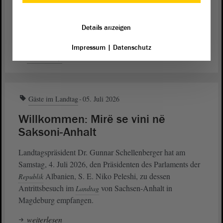
Heute vor exakt fünf Jahren – am 6. Juli 2021 – kamen die
einen Monat zuvor gewählten Abgeordneten zur
konstituierenden Sitzung des Landtags von Sachsen-Anhalt
Details anzeigen
der 8.
im Magdeburger
zusammen.
Wahlperiode
Plenarsaal
Impressum
|
Datenschutz
weiterlesen
Gäste im Landtag
05. Juli 2026
Willkommen: Mirë se vini në
Saksoni-Anhalt
Landtagspräsident Dr. Gunnar Schellenberger hat am
Samstag, 4. Juli 2026, den Präsidenten des Parlaments der
Albanien, S. E. Niko Peleshi, zu dessen
Republik
Antrittsbesuch im
von Sachsen-Anhalt in
Landtag
Magdeburg empfangen.
weiterlesen