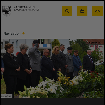
Suche
Navigation
© ltlsa/smü