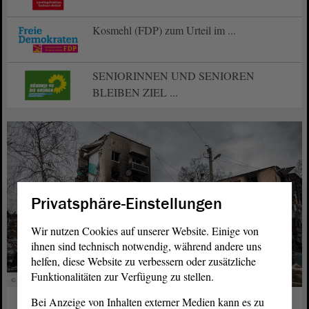
Kosmehl (FDP) zum Urteil im ...
SENIORINNEN UND SENIOREN
BLEIBEN ZIEL ...
Privatsphäre-Einstellungen
Wir nutzen Cookies auf unserer Website. Einige von
ihnen sind technisch notwendig, während andere uns
helfen, diese Website zu verbessern oder zusätzliche
Funktionalitäten zur Verfügung zu stellen.
© stock.adobe.com - Александр Микрюков
Bei Anzeige von Inhalten externer Medien kann es zu
Europa
23. Feb. 2026