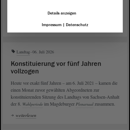
gehören auch ein Ranzen und Schulmaterial. Das
„netzwerk leben“ hat wieder zur unterstützenden
Details anzeigen
Sammlung aufgerufen.
Impressum
|
Datenschutz
weiterlesen
Landtag
06. Juli 2026
Konstituierung vor fünf Jahren
vollzogen
Heute vor exakt fünf Jahren – am 6. Juli 2021 – kamen die
einen Monat zuvor gewählten Abgeordneten zur
konstituierenden Sitzung des Landtags von Sachsen-Anhalt
der 8.
im Magdeburger
zusammen.
Wahlperiode
Plenarsaal
weiterlesen