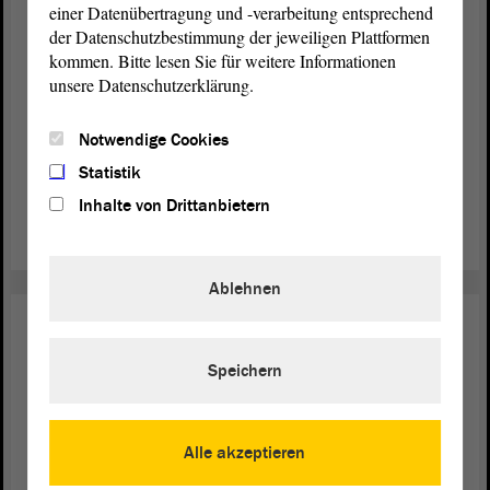
einer Datenübertragung und -verarbeitung entsprechend
der Datenschutzbestimmung der jeweiligen Plattformen
Ukraine-Flüchtlinge in Sachsen-
kommen. Bitte lesen Sie für weitere Informationen
Anhalt
unsere Datenschutzerklärung.
Der russische Angriffskrieg auf die Ukraine dauert
Notwendige Cookies
mittlerweile über dreieinhalb Jahre. Mehr als 9 Millionen
Menschen sind aus der Ukraine geflohen, rund 42000 von
Statistik
ihnen fanden bisher Zuflucht in Sachsen-Anhalt.
Inhalte von Drittanbietern
weiterlesen
Ablehnen
Soziales
07. Juli 2026
Unterstützung für einen tollen
Speichern
Schulstart
Jedes neue Schulkind soll einen tollen ersten Schultag
Alle akzeptieren
erleben und gut ausgestattet in den Unterricht starten. Dazu