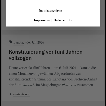
gehören auch ein Ranzen und Schulmaterial. Das
„netzwerk leben“ hat wieder zur unterstützenden
Details anzeigen
Sammlung aufgerufen.
Impressum
|
Datenschutz
weiterlesen
Landtag
06. Juli 2026
Konstituierung vor fünf Jahren
vollzogen
Heute vor exakt fünf Jahren – am 6. Juli 2021 – kamen die
einen Monat zuvor gewählten Abgeordneten zur
konstituierenden Sitzung des Landtags von Sachsen-Anhalt
der 8.
im Magdeburger
zusammen.
Wahlperiode
Plenarsaal
weiterlesen