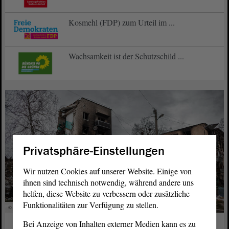
Kosmehl (FDP) zum Urteil im ...
Wachsamkeit ist der Schutzschild ...
Privatsphäre-Einstellungen
Wir nutzen Cookies auf unserer Website. Einige von
ihnen sind technisch notwendig, während andere uns
helfen, diese Website zu verbessern oder zusätzliche
Funktionalitäten zur Verfügung zu stellen.
© stock.adobe.com - Александр Микрюков
Bei Anzeige von Inhalten externer Medien kann es zu
Europa
23. Feb. 2026