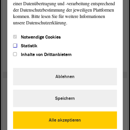
einer Datenübertragung und -verarbeitung entsprechend
der Datenschutzbestimmung der jeweiligen Plattformen
Ukraine-Flüchtlinge in Sachsen-
kommen. Bitte lesen Sie für weitere Informationen
Anhalt
unsere Datenschutzerklärung.
Der russische Angriffskrieg auf die Ukraine dauert
Notwendige Cookies
mittlerweile über dreieinhalb Jahre. Mehr als 9 Millionen
Menschen sind aus der Ukraine geflohen, rund 42000 von
Statistik
ihnen fanden bisher Zuflucht in Sachsen-Anhalt.
Inhalte von Drittanbietern
weiterlesen
Ablehnen
Soziales
07. Juli 2026
Unterstützung für einen tollen
Speichern
Schulstart
Jedes neue Schulkind soll einen tollen ersten Schultag
Alle akzeptieren
erleben und gut ausgestattet in den Unterricht starten. Dazu