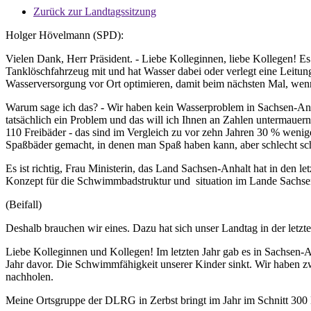
Zurück zur Landtagssitzung
Holger Hövelmann (SPD):
Vielen Dank, Herr Präsident. - Liebe Kolleginnen, liebe Kollegen! Es
Tanklöschfahrzeug mit und hat Wasser dabei oder verlegt eine Leitun
Wasserversorgung vor Ort optimieren, damit beim nächsten Mal, wenn
Warum sage ich das? - Wir haben kein Wasserproblem in Sachsen-An
tatsächlich ein Problem und das will ich Ihnen an Zahlen untermaue
110 Freibäder - das sind im Vergleich zu vor zehn Jahren 30 % wen
Spaßbäder gemacht, in denen man Spaß haben kann, aber schlecht schw
Es ist richtig, Frau Ministerin, das Land Sachsen-Anhalt hat in den l
Konzept für die Schwimmbadstruktur und situation im Lande Sachse
(Beifall)
Deshalb brauchen wir eines. Dazu hat sich unser Landtag in der letzt
Liebe Kolleginnen und Kollegen! Im letzten Jahr gab es in Sachsen
Jahr davor. Die Schwimmfähigkeit unserer Kinder sinkt. Wir haben z
nachholen.
Meine Ortsgruppe der DLRG in Zerbst bringt im Jahr im Schnitt 30