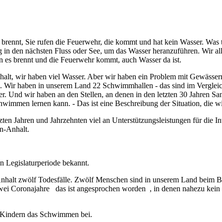
 brennt, Sie rufen die Feuerwehr, die kommt und hat kein Wasser. Was t
g in den nächsten Fluss oder See, um das Wasser heranzuführen. Wir al
 es brennt und die Feuerwehr kommt, auch Wasser da ist.
halt, wir haben viel Wasser. Aber wir haben ein Problem mit Gewässe
rn. Wir haben in unserem Land 22 Schwimmhallen - das sind im Vergle
iger. Und wir haben an den Stellen, an denen in den letzten 30 Jahr
immen lernen kann. - Das ist eine Beschreibung der Situation, die wir
etzten Jahren und Jahrzehnten viel an Unterstützungsleistungen für die
n-Anhalt.
en Legislaturperiode bekannt.
-Anhalt zwölf Todesfälle. Zwölf Menschen sind in unserem Land beim 
wei Coronajahre das ist angesprochen worden , in denen nahezu kein 
0 Kindern das Schwimmen bei.