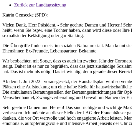
Zurück zur Landtagssitzung
Katrin Gensecke (SPD):
Vielen Dank, Herr Präsident. - Sehr geehrte Damen und Herren! Sehr ge
heißt, wenn Sie bspw. eine Tochter haben, dann wird diese oder Ihre E
sexualisierter Belästigung oder gar Stalking.
Die Übergriffe finden meist im sozialen Nahraum statt. Man kennt si
Ehemänner, Ex-Freunde, Lebenspartner, Bekannte.
Wir beobachten mit Sorge, dass es auch im zweiten Jahr der Corona
steigt. Daher ist es nur zu begrüßen, dass das jetzt zuständige So
hat. Das ist mehr als nötig. Das ist wichtig; denn gerade dieser Bere
Ab dem 1. Juli 2022 vorausgesetzt, der Haushaltsplan wird so verabs
Plätzen eine Aufstockung um eine halbe Stelle für hauswirtschaftlich
Die ambulanten Beratungsstellen der Beratungseinrichtungen für Opfer
Menschenhandel, Zwangsverheiratung und Gewalt im Namen der Ehre b
Sehr geehrte Damen und Herren! Das sind richtige und wichtige Maß
verbessern. Ich möchte an dieser Stelle der LAG der Frauenhäuser g
danken, die vor Ort wertvolle und hoch engagierte Arbeit leisten. Man
emotionale, aufopferungsvolle und intensive Arbeit jenseits der Uhr zu