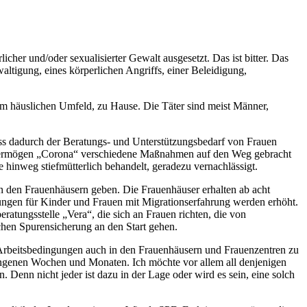
cher und/oder sexualisierter Gewalt ausgesetzt. Das ist bitter. Das
altigung, eines körperlichen Angriffs, einer Beleidigung,
 im häuslichen Umfeld, zu Hause. Die Täter sind meist Männer,
ss dadurch der Beratungs- und Unterstützungsbedarf von Frauen
ndervermögen „Corona“ verschiedene Maßnahmen auf den Weg gebracht
e hinweg stiefmütterlich behandelt, geradezu vernachlässigt.
in den Frauenhäusern geben. Die Frauenhäuser erhalten ab acht
stungen für Kinder und Frauen mit Migrationserfahrung werden erhöht.
ratungsstelle „Vera“, die sich an Frauen richten, die von
hen Spurensicherung an den Start gehen.
 Arbeitsbedingungen auch in den Frauenhäusern und Frauenzentren zu
gangenen Wochen und Monaten. Ich möchte vor allem all denjenigen
 Denn nicht jeder ist dazu in der Lage oder wird es sein, eine solch