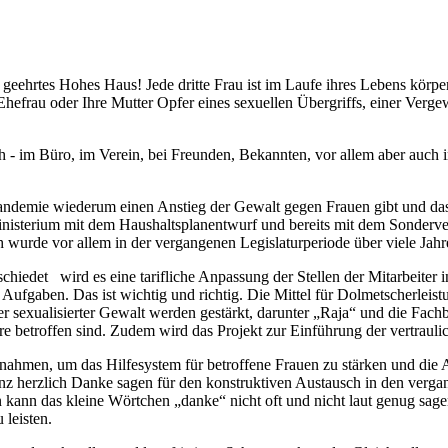
ehrtes Hohes Haus! Jede dritte Frau ist im Laufe ihres Lebens körperli
hefrau oder Ihre Mutter Opfer eines sexuellen Übergriffs, einer Vergew
ch - im Büro, im Verein, bei Freunden, Bekannten, vor allem aber auch
pandemie wiederum einen Anstieg der Gewalt gegen Frauen gibt und da
zialministerium mit dem Haushaltsplanentwurf und bereits mit dem So
ich wurde vor allem in der vergangenen Legislaturperiode über viele Jahr
chiedet wird es eine tarifliche Anpassung der Stellen der Mitarbeiter 
e Aufgaben. Das ist wichtig und richtig. Die Mittel für Dolmetscherlei
 sexualisierter Gewalt werden gestärkt, darunter „Raja“ und die Fachbe
etroffen sind. Zudem wird das Projekt zur Einführung der vertraulic
nahmen, um das Hilfesystem für betroffene Frauen zu stärken und die
anz herzlich Danke sagen für den konstruktiven Austausch in den ver
 kann das kleine Wörtchen „danke“ nicht oft und nicht laut genug sagen.
 leisten.