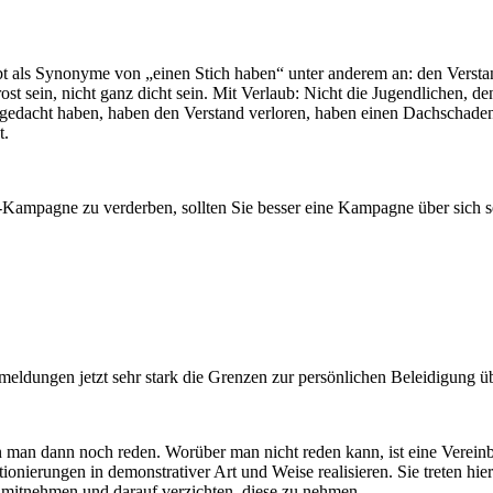
bt als Synonyme von „einen Stich haben“ unter anderem an: den Versta
ost sein, nicht ganz dicht sein. Mit Verlaub: Nicht die Jugendlichen, 
sgedacht haben, haben den Verstand verloren, haben einen Dachschaden
t.
“-Kampagne zu verderben, sollten Sie besser eine Kampagne über sich se
meldungen jetzt sehr stark die Grenzen zur persönlichen Beleidigung übe
 man dann noch reden. Worüber man nicht reden kann, ist eine Vereinba
sitionierungen in demonstrativer Art und Weise realisieren. Sie treten h
e mitnehmen und darauf verzichten, diese zu nehmen.