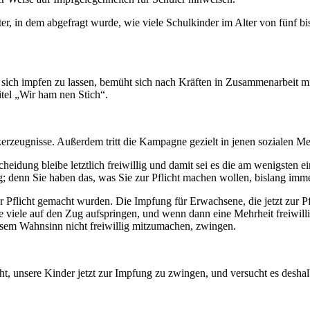
er, in dem abgefragt wurde, wie viele Schulkinder im Alter von fünf bi
 sich impfen zu lassen, bemüht sich nach Kräften in Zusammenarbeit 
tel „Wir ham nen Stich“.
erzeugnisse. Außerdem tritt die Kampagne gezielt in jenen sozialen M
eidung bleibe letztlich freiwillig und damit sei es die am wenigsten 
denn Sie haben das, was Sie zur Pflicht machen wollen, bislang immer e
r Pflicht gemacht wurden. Die Impfung für Erwachsene, die jetzt zur Pfl
e viele auf den Zug aufspringen, und wenn dann eine Mehrheit freiwil
iesem Wahnsinn nicht freiwillig mitzumachen, zwingen.
nicht, unsere Kinder jetzt zur Impfung zu zwingen, und versucht es de