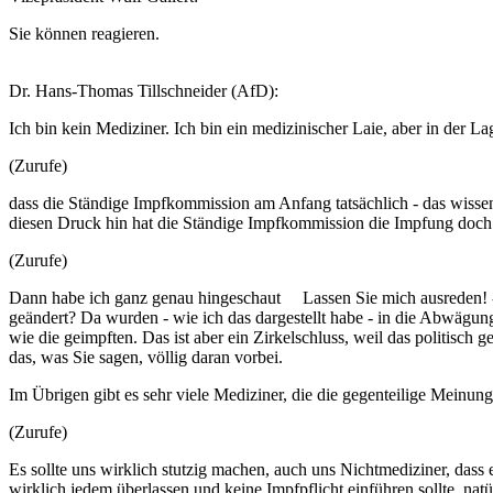
Sie können reagieren.
Dr. Hans-Thomas Tillschneider (AfD):
Ich bin kein Mediziner. Ich bin ein medizinischer Laie, aber in der La
(Zurufe)
dass die Ständige Impfkommission am Anfang tatsächlich - das wissen 
diesen Druck hin hat die Ständige Impfkommission die Impfung doch 
(Zurufe)
Dann habe ich ganz genau hingeschaut Lassen Sie mich ausreden! - D
geändert? Da wurden - wie ich das dargestellt habe - in die Abwägun
wie die geimpften. Das ist aber ein Zirkelschluss, weil das politis
das, was Sie sagen, völlig daran vorbei.
Im Übrigen gibt es sehr viele Mediziner, die die gegenteilige Meinung
(Zurufe)
Es sollte uns wirklich stutzig machen, auch uns Nichtmediziner, dass e
wirklich jedem überlassen und keine Impfpflicht einführen sollte, natü