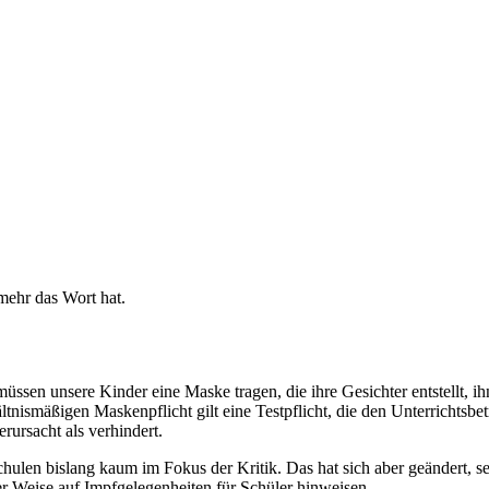
nmehr das Wort hat.
üssen unsere Kinder eine Maske tragen, die ihre Gesichter entstellt, 
smäßigen Maskenpflicht gilt eine Testpflicht, die den Unterrichtsbetri
rursacht als verhindert.
ulen bislang kaum im Fokus der Kritik. Das hat sich aber geändert, se
 Weise auf Impfgelegenheiten für Schüler hinweisen.