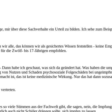
ge, mir über diese Sachverhalte ein Urteil zu bilden. Ich sehe zum Beisp
wir alle, das können wir als gesichertes Wissen feststellen - keine Emp
für die Zwölf- bis 17-Jährigen empfohlen.
ann habe ich geschaut, was sich da geändert hat. Was haben die umge
g von Nutzen und Schaden psychosoziale Folgeschäden bei ungeimpften 
ch gemacht ist, das ist keine medizinische Wirkung. Nur das hat dann 
 vertreten.
s so viele Stimmen aus der Fachwelt gibt, die sagen, nein, die Impfung 
rlich auch nicht Schüler drängen sollte, sich impfen zu lassen.