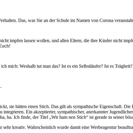
,
Verhalten. Das, was Sie an der Schule im Namen von Corona veranstalten
cht impfen lassen wollen, und allen Eltern, die ihre Kinder nicht impf
 Euch!
h mich: Weshalb tut man das? Ist es ein Selbstläufer? Ist es Trägheit? I
.
rrückt, sie hätten einen Stich. Das gilt als sympathische Eigenschaft. 
u integrieren. Ein akzeptierter, sympathischer, anerkannter Jugendliche
, ha. Ich finde, der Titel „Wir ham nen Stich“ ist gerade in seiner bös
für sehr kreativ. Wahrscheinlich wurde damit eine Werbeagentur beauftr