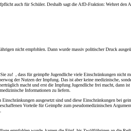
pfpflicht auch für Schüler. Deshalb sagt die AfD-Fraktion: Wehret den A
Jährigen nicht empfohlen. Dann wurde massiv politischer Druck ausgeüb
e zu! , dass für geimpfte Jugendliche viele Einschränkungen nicht meh
erwog der Nutzen der Impfung. Das ist aber keine medizinische, sonder
erträglich macht und erst die Impfung Jugendliche frei macht, dann is
medizinische Informationen zu liefern.
n Einschränkungen ausgesetzt sind und diese Einschränkungen bei gei
eschaffenen Vorteile für Geimpfte zum pseudomedizinischen Argument f
.
lage empfohlen wurde, kamen die Fünf- bis Zwölfjährigen an die Reihe