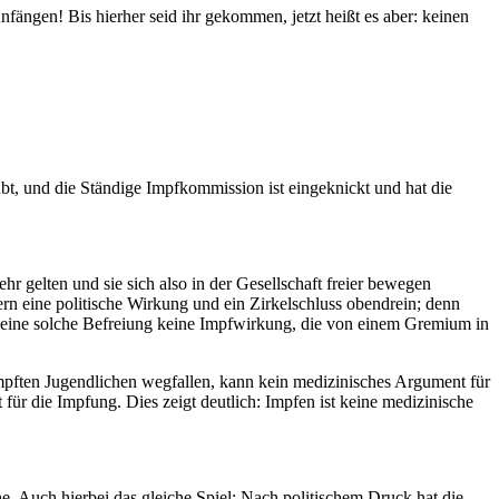
nfängen! Bis hierher seid ihr gekommen, jetzt heißt es aber: keinen
t, und die Ständige Impfkommission ist eingeknickt und hat die
r gelten und sie sich also in der Gesellschaft freier bewegen
n eine politische Wirkung und ein Zirkelschluss obendrein; denn
t eine solche Befreiung keine Impfwirkung, die von einem Gremium in
mpften Jugendlichen wegfallen, kann kein medizinisches Argument für
ür die Impfung. Dies zeigt deutlich: Impfen ist keine medizinische
. Auch hierbei das gleiche Spiel: Nach politischem Druck hat die