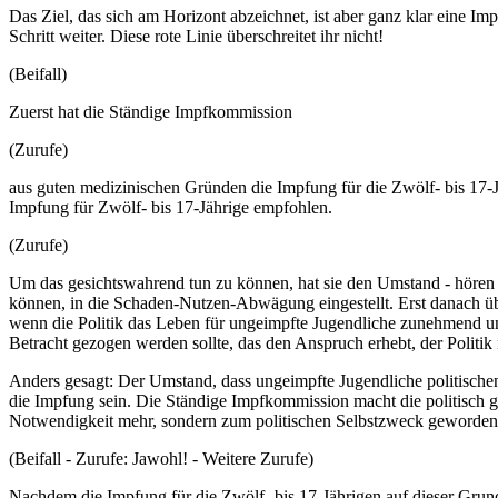
Das Ziel, das sich am Horizont abzeichnet, ist aber ganz klar eine Im
Schritt weiter. Diese rote Linie überschreitet ihr nicht!
(Beifall)
Zuerst hat die Ständige Impfkommission
(Zurufe)
aus guten medizinischen Gründen die Impfung für die Zwölf- bis 17-
Impfung für Zwölf- bis 17-Jährige empfohlen.
(Zurufe)
Um das gesichtswahrend tun zu können, hat sie den Umstand - hören Si
können, in die Schaden-Nutzen-Abwägung eingestellt. Erst danach üb
wenn die Politik das Leben für ungeimpfte Jugendliche zunehmend un
Betracht gezogen werden sollte, das den Anspruch erhebt, der Politik 
Anders gesagt: Der Umstand, dass ungeimpfte Jugendliche politische
die Impfung sein. Die Ständige Impfkommission macht die politisch g
Notwendigkeit mehr, sondern zum politischen Selbstzweck geworden
(Beifall - Zurufe: Jawohl! - Weitere Zurufe)
Nachdem die Impfung für die Zwölf- bis 17-Jährigen auf dieser Grund