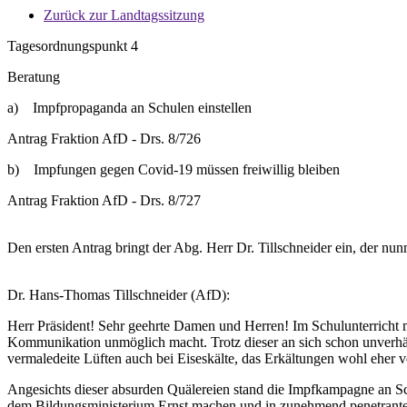
Zurück zur Landtagssitzung
Tagesordnungspunkt 4
Beratung
a) Impfpropaganda an Schulen einstellen
Antrag Fraktion AfD - Drs. 8/726
b) Impfungen gegen Covid-19 müssen freiwillig bleiben
Antrag Fraktion AfD - Drs. 8/727
Den ersten Antrag bringt der Abg. Herr Dr. Tillschneider ein, der nu
Dr. Hans-Thomas Tillschneider (AfD):
Herr Präsident! Sehr geehrte Damen und Herren! Im Schulunterricht m
Kommunikation unmöglich macht. Trotz dieser an sich schon unverhältni
vermaledeite Lüften auch bei Eiseskälte, das Erkältungen wohl eher ve
Angesichts dieser absurden Quälereien stand die Impfkampagne an Sch
dem Bildungsministerium Ernst machen und in zunehmend penetranter