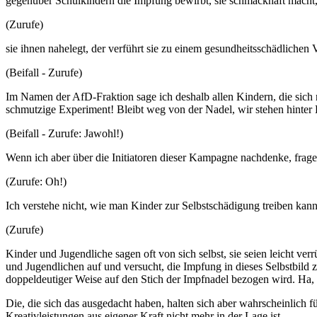
gegenüber Schulkindern die Impfung bewirbt, sie schmackhaft macht
(Zurufe)
sie ihnen nahelegt, der verführt sie zu einem gesundheitsschädlichen 
(Beifall - Zurufe)
Im Namen der AfD-Fraktion sage ich deshalb allen Kindern, die sich ni
schmutzige Experiment! Bleibt weg von der Nadel, wir stehen hinter
(Beifall - Zurufe: Jawohl!)
Wenn ich aber über die Initiatoren dieser Kampagne nachdenke, frage ic
(Zurufe: Oh!)
Ich verstehe nicht, wie man Kinder zur Selbstschädigung treiben kann
(Zurufe)
Kinder und Jugendliche sagen oft von sich selbst, sie seien leicht ve
und Jugendlichen auf und versucht, die Impfung in dieses Selbstbild z
doppeldeutiger Weise auf den Stich der Impfnadel bezogen wird. Ha, ha
Die, die sich das ausgedacht haben, halten sich aber wahrscheinlich 
Kreativleistungen aus eigener Kraft nicht mehr in der Lage ist.