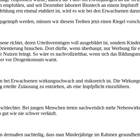
 empfohlen, und seit Dezember laboriert Biontech an einem Impfstoff 
ung erst einmal etabliert ist, wird es wie bei den Erwachsenen daru
sgeimpft werden, müssen wir diesem Treiben jetzt einen Riegel vorsch
ene richtet, deren Urteilsvermögen voll ausgebildet ist, sondern Kinder
e Orientierung brauchen. Dort dürfte, wenn überhaupt, nur Werbung für
 nur Nutzen bringt. So wäre es nachvollziehbar, wenn sich das Bildung
oder vor Drogenkonsum warnt.
on bei Erwachsenen wirkungsschwach und risikoreich ist. Die Wirkung
g erteilte Zulassung zu entziehen, als eine Impfpflicht einzuführen.
 schlechter. Bei jungen Menschen treten nachweislich mehr Nebenwirku
gut wie nie schwer verläuft.
en dermaßen nachteilig, dass man Minderjährige im Rahmen gesundheitl