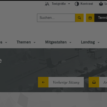
Textgröße
Kontrast
L
Term
es
Themen
Mitgestalten
Landtag
e
Vorherige Sitzung
Ar