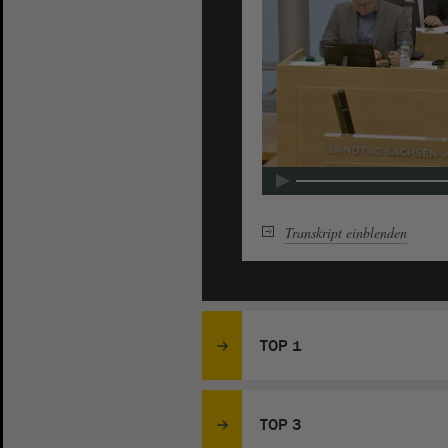
Transkript
einblenden
TOP 1
TOP 3