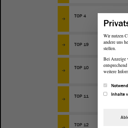
TOP 4
Privat
Wir nutzen C
andere uns he
TOP 19
stellen.
Bei Anzeige v
entsprechend 
TOP 10
weitere Infor
Notwend
Inhalte 
TOP 11
Abl
TOP 12