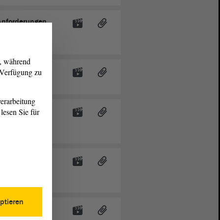
 Anforderungen
t-Gefahr
g, während
r Verfügung zu
ndheit junger
erarbeitung
zes zur
lesen Sie für
alhilfe -
lung aus
gerinnen und
ptieren
 das Leichen-,
Anhalt - Erste