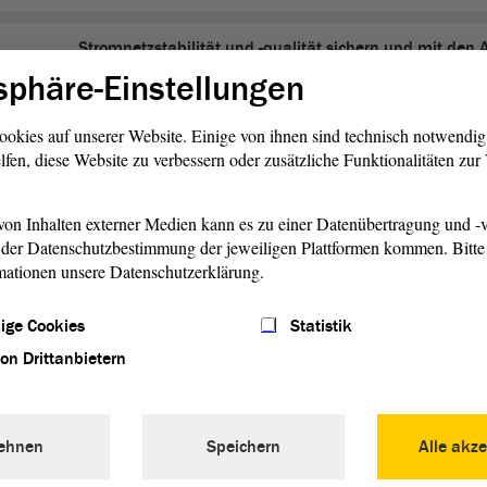
Stromnetzstabilität und -qualität sichern und mit den
eines Industriestandorts in Einklang bringen - Blackou
sphäre-Einstellungen
abwenden! - Aktuelle Debatte
ookies auf unserer Website. Einige von ihnen sind technisch notwendi
lfen, diese Website zu verbessern oder zusätzliche Funktionalitäten zu
Das unterschätzte Risiko der Pandemie - Mentale Gesu
Erwachsener - Aktuelle Debatte
on Inhalten externer Medien kann es zu einer Datenübertragung und -v
Entwurf eines Dritten Gesetzes zur Änderung des Geset
der Datenschutzbestimmung der jeweiligen Plattformen kommen. Bitte 
Ausführung des Zwölften Buches Sozialgesetzbuch - Sozi
mationen unsere Datenschutzerklärung.
Zweite Beratung
ige Cookies
Statistik
Entwurf eines Gesetzes über eine einmalige Sonderzah
von Drittanbietern
Anlass der COVID-19-Pandemie an Besoldungsempfän
Besoldungsempfänger - Zweite Beratung
ehnen
Speichern
Alle akze
Entwurf eines Gesetzes zur Änderung des Gesetzes über
Bestattungs- und Friedhofswesens des Landes Sachsen-