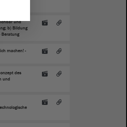
eichbar und
ng; b) Bildung
- Beratung
lich machen! -
Konzept des
n und
technologische