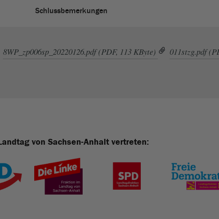
Schlussbemerkungen
8WP_zp006sp_20220126.pdf (PDF, 113 KByte)
011stzg.pdf (P
Landtag von Sachsen-Anhalt vertreten: