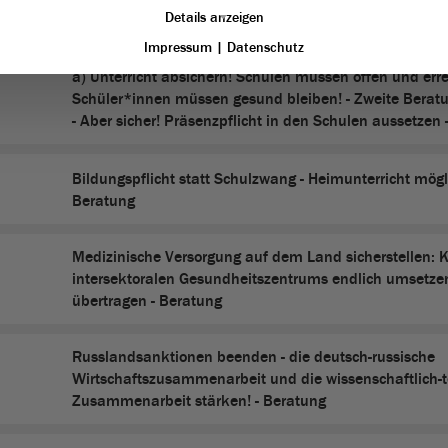
Details anzeigen
Beratung
Impressum
|
Datenschutz
a) Unterricht absichern! Schulen müssen offen und err
Schüler*innen müssen gesund bleiben! - Zweite Beratu
- Aber sicher! Präsenzpflicht in den Schulen aussetzen 
Bildungspflicht statt Schulzwang - Heimunterricht mög
Beratung
Medizinische Versorgung auf dem Land sicherstellen: 
intersektoralen Gesundheitszentrums endlich umsetze
übertragen - Beratung
Russlandsanktionen beenden - die deutsch-russische
Wirtschaftszusammenarbeit und die wissenschaftlich-
Zusammenarbeit stärken! - Beratung