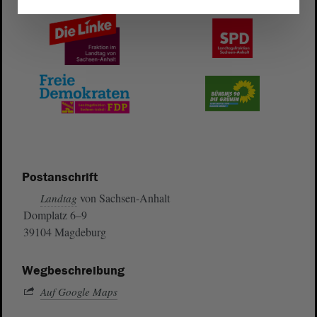
Postanschrift
von Sachsen-Anhalt
Landtag
Domplatz 6–9
39104 Magdeburg
Wegbeschreibung
Auf Google Maps