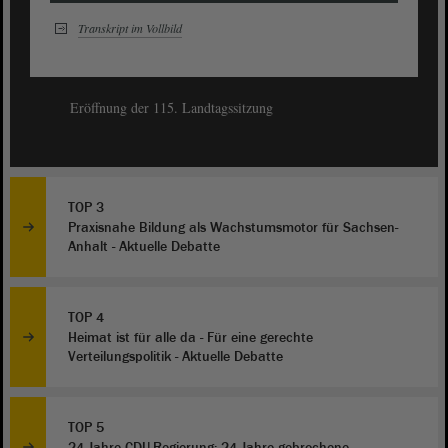
Transkript im Vollbild
Eröffnung der 115. Landtagssitzung
TOP 3
Praxisnahe Bildung als Wachstumsmotor für Sachsen-
Anhalt - Aktuelle Debatte
TOP 4
Heimat ist für alle da - Für eine gerechte
Verteilungspolitik - Aktuelle Debatte
TOP 5
24 Jahre CDU-Regierung: 24 Jahre gebrochene