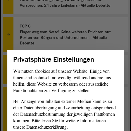
Versprechen, 24 Jahre Linkskurs - Aktuelle Debatte
TOP 6
Finger weg vom Netto! Keine weiteren Pflichten auf
Kosten von Bürgern und Unternehmen. - Aktuelle
Debatte
Privatsphäre-Einstellungen
TOP 7
Auf Kurs bleiben: ICE- und IC-Verbindungen für
Wir nutzen Cookies auf unserer Website. Einige von
Magdeburg sichern und verbessern - Aktuelle Debatte
ihnen sind technisch notwendig, während andere uns
helfen, diese Website zu verbessern oder zusätzliche
Funktionalitäten zur Verfügung zu stellen.
TOP 8
Bei Anzeige von Inhalten externer Medien kann es zu
a) Sachsen-Anhalts Studierende brauchen die BAföG-
einer Datenübertragung und -verarbeitung entsprechend
Reform - jetzt! - Aktuelle Debatte; b) BAföG-Reform jetzt
verlässlich umsetzen. Bildungsaufstieg sichern -
der Datenschutzbestimmung der jeweiligen Plattformen
Beratung; c) Studierende entlasten - BAföG-Reform auf
kommen. Bitte lesen Sie für weitere Informationen
Bundesebene umsetzen - Beratung
unsere Datenschutzerklärung.