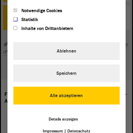
Notwendige Cookies
TOP 0
Statistik
Schlussbemerkungen
Inhalte von Drittanbietern
to115.pdf (PDF, 548 KByte)
8WP_zp052sp_20260618.pdf
Ablehnen
(PDF, 175 KByte)
Speichern
Folgende Fraktionen sind im Landtag von Sachsen-
Alle akzeptieren
Anhalt vertreten:
Details anzeigen
Impressum
|
Datenschutz