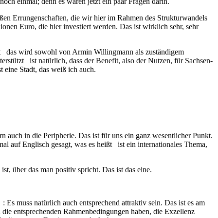
noch einmal; denn es waren jetzt ein paar Fragen darin.
oßen Errungenschaften, die wir hier im Rahmen des Strukturwandels
en Euro, die hier investiert werden. Das ist wirklich sehr, sehr
lt das wird sowohl von Armin Willingmann als zuständigem
stützt ist natürlich, dass der Benefit, also der Nutzen, für Sachsen-
 eine Stadt, das weiß ich auch.
 auch in die Peripherie. Das ist für uns ein ganz wesentlicher Punkt.
 auf Englisch gesagt, was es heißt ist ein internationales Thema,
t, über das man positiv spricht. Das ist das eine.
 Es muss natürlich auch entsprechend attraktiv sein. Das ist es am
ch die entsprechenden Rahmenbedingungen haben, die Exzellenz