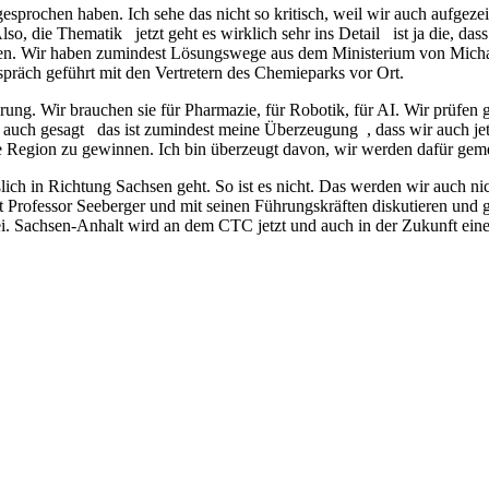
gesprochen haben. Ich sehe das nicht so kritisch, weil wir auch aufg
so, die Thematik jetzt geht es wirklich sehr ins Detail ist ja die, d
tten. Wir haben zumindest Lösungswege aus dem Ministerium von Michael
räch geführt mit den Vertretern des Chemieparks vor Ort.
g. Wir brauchen sie für Pharmazie, für Robotik, für AI. Wir prüfen ger
 auch gesagt das ist zumindest meine Überzeugung , dass wir auch jet
ere Region zu gewinnen. Ich bin überzeugt davon, wir werden dafür ge
eßlich in Richtung Sachsen geht. So ist es nicht. Das werden wir auch n
 Professor Seeberger und mit seinen Führungskräften diskutieren und 
ei. Sachsen-Anhalt wird an dem CTC jetzt und auch in der Zukunft ein