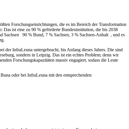
rößten Forschungseinrichtungen, die es im Bereich der Transformation
n: Das ist eine zu 90 % geförderte Bundesinstitution, die bis 2038
lt und Sachsen 90 % Bund, 7 % Sachsen, 3 % Sachsen-Anhalt , und es
rg.
bei der InfraLeuna untergebracht, bis Anfang dieses Jahres. Die sind
seburg, sondern in Leipzig. Das ist ein echtes Problem; denn wir
chenden Forschungskapazitäten massiv engagiert, sodass die Leute
 Buna oder bei InfraLeuna mit den entsprechenden