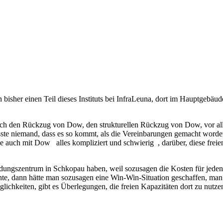
ten bisher einen Teil dieses Instituts bei InfraLeuna, dort im Hauptge
n durch den Rückzug von Dow, den strukturellen Rückzug von Dow, vor 
ste niemand, dass es so kommt, als die Vereinbarungen gemacht worden
uch mit Dow alles kompliziert und schwierig , darüber, diese freien F
ldungszentrum in Schkopau haben, weil sozusagen die Kosten für jeden
nte, dann hätte man sozusagen eine Win-Win-Situation geschaffen, man
lichkeiten, gibt es Überlegungen, die freien Kapazitäten dort zu nutze