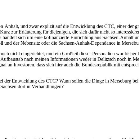
sen-Anhalt, und zwar explizit auf die Entwicklung des CTC, einer der g
rz zur Erläuterung für diejenigen, die sich dafür nicht so interessiere
€. Es handelt sich um eine kofinanzierte Einrichtung aus Sachsen-Anha
 soll und der Nebensitz oder die Sachsen-Anhalt-Dependance in Mersebu
noch nicht eingerichtet, und ein Großteil dieser Personalien war bisher 
e Aufbaustab nach meinen Informationen weder in Delitzsch noch in Mer
nal an Investoren, dass sich hier auch die Bundesrepublik mit entspre
 bei der Entwicklung des CTC? Wann sollen die Dinge in Merseburg bei
 Sachsen dort in Verhandlungen?