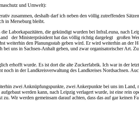
limaschutz und Umwelt):
perativ zusammen, deshalb darf ich neben den völlig zutreffenden Sät
ch in Merseburg bleibt.
 die Laborkapazitäten, die gekündigt wurden bei InfraLeuna, nach Leipz
nd der Ministerpräsident hat das völlig richtig dargelegt großen Wert 
ächst weiterhin den Planungsstab geben wird. Er wird weiterhin an der 
h bei uns in Sachsen-Anhalt geben, und zwar organisatorischer Art. Zu
glich erhofft wurde. Es ist dort die alte Zuckerfabrik. Ich war in der 
ent noch in der Landkreisverwaltung des Landkreises Nordsachsen. Au
eiterhin zwei Anknüpfungspunkte, zwei Ankerpunkte bei uns im Land, n
ufgebaut werden kann, nach Leipzig verlagert wurde, ist eine rein ope
 zu. Wir werden gemeinsam darauf achten, dass das auf gar keinen Fall