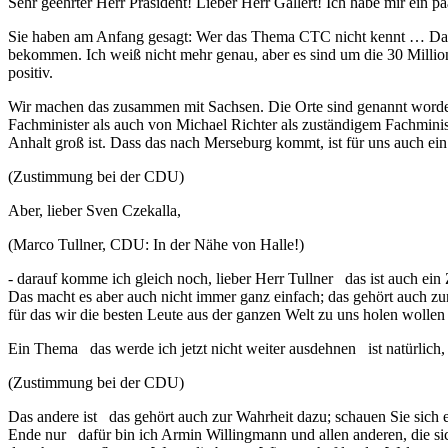
Sehr geehrter Herr Präsident! Lieber Herr Gallert! Ich habe mir ein p
Sie haben am Anfang gesagt: Wer das Thema CTC nicht kennt … Das Ce
bekommen. Ich weiß nicht mehr genau, aber es sind um die 30 Millione
positiv.
Wir machen das zusammen mit Sachsen. Die Orte sind genannt worde
Fachminister als auch von Michael Richter als zuständigem Fachministe
Anhalt groß ist. Dass das nach Merseburg kommt, ist für uns auch ein
(Zustimmung bei der CDU)
Aber, lieber Sven Czekalla,
(Marco Tullner, CDU: In der Nähe von Halle!)
- darauf komme ich gleich noch, lieber Herr Tullner das ist auch ein
Das macht es aber auch nicht immer ganz einfach; das gehört auch z
für das wir die besten Leute aus der ganzen Welt zu uns holen wollen 
Ein Thema das werde ich jetzt nicht weiter ausdehnen ist natürlich, d
(Zustimmung bei der CDU)
Das andere ist das gehört auch zur Wahrheit dazu; schauen Sie sich e
Ende nur dafür bin ich Armin Willingmann und allen anderen, die 