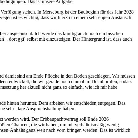
bedingungen. Das ist unsere Aufgabe.
Verfügung stehen. In Merseburg ist der Baubeginn für das Jahr 2028
wegen ist es wichtig, dass wir hierzu in einem sehr engen Austausch
r ausgetauscht. Ich werde das künftig auch noch ein bisschen
 , dort ggf. selbst mit einzusteigen. Der Hintergrund ist, dass auch
h und damit sind am Ende Pflöcke in den Boden geschlagen. Wir müssen
een entwickelt, die wir gerade noch einmal im Detail prüfen, sodass
setzung her aktuell nicht ganz so einfach, wie ich mir habe
rade hinten herunter. Dem arbeiten wir entschieden entgegen. Das
ine sehr klare Anspruchshaltung haben.
etzt werden wird. Der Erbbaupachtvertrag soll Ende 2026
r größten Chancen, die wir haben, um mit verhältnismäßig wenig
sen-Anhalts ganz weit nach vorn bringen werden. Das ist wirklich