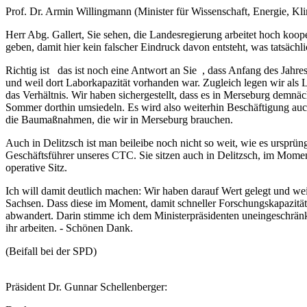
Prof. Dr. Armin Willingmann (Minister für Wissenschaft, Energie, K
Herr Abg. Gallert, Sie sehen, die Landesregierung arbeitet hoch koo
geben, damit hier kein falscher Eindruck davon entsteht, was tatsächli
Richtig ist das ist noch eine Antwort an Sie , dass Anfang des Jahres
und weil dort Laborkapazität vorhanden war. Zugleich legen wir als La
das Verhältnis. Wir haben sichergestellt, dass es in Merseburg demn
Sommer dorthin umsiedeln. Es wird also weiterhin Beschäftigung auc
die Baumaßnahmen, die wir in Merseburg brauchen.
Auch in Delitzsch ist man beileibe noch nicht so weit, wie es ursprün
Geschäftsführer unseres CTC. Sie sitzen auch in Delitzsch, im Mom
operative Sitz.
Ich will damit deutlich machen: Wir haben darauf Wert gelegt und w
Sachsen. Dass diese im Moment, damit schneller Forschungskapazität a
abwandert. Darin stimme ich dem Ministerpräsidenten uneingeschränkt
ihr arbeiten. - Schönen Dank.
(Beifall bei der SPD)
Präsident Dr. Gunnar Schellenberger: