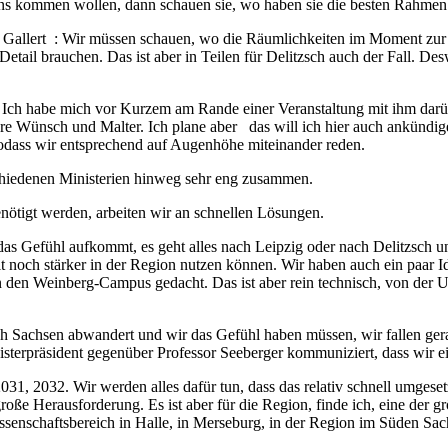
ns kommen wollen, dann schauen sie, wo haben sie die besten Rahmen
rr Gallert : Wir müssen schauen, wo die Räumlichkeiten im Moment zur 
etail brauchen. Das ist aber in Teilen für Delitzsch auch der Fall. Des
Ich habe mich vor Kurzem am Rande einer Veranstaltung mit ihm darübe
re Wünsch und Malter. Ich plane aber das will ich hier auch ankündigen
, sodass wir entsprechend auf Augenhöhe miteinander reden.
rschiedenen Ministerien hinweg sehr eng zusammen.
enötigt werden, arbeiten wir an schnellen Lösungen.
t das Gefühl aufkommt, es geht alles nach Leipzig oder nach Delitzsc
 noch stärker in der Region nutzen können. Wir haben auch ein paar Id
n den Weinberg-Campus gedacht. Das ist aber rein technisch, von der Um
 nach Sachsen abwandert und wir das Gefühl haben müssen, wir fallen ge
isterpräsident gegenüber Professor Seeberger kommuniziert, dass wir e
031, 2032. Wir werden alles dafür tun, dass das relativ schnell umges
e große Herausforderung. Es ist aber für die Region, finde ich, eine de
nschaftsbereich in Halle, in Merseburg, in der Region im Süden Sach