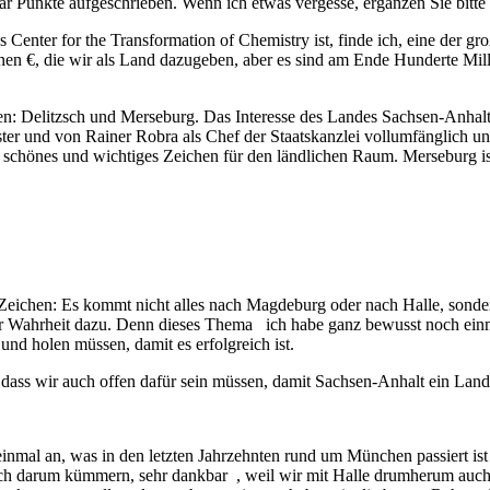
aar Punkte aufgeschrieben. Wenn ich etwas vergesse, ergänzen Sie bitte 
nter for the Transformation of Chemistry ist, finde ich, eine der gr
n €, die wir als Land dazugeben, aber es sind am Ende Hunderte Million
n: Delitzsch und Merseburg. Das Interesse des Landes Sachsen-Anha
r und von Rainer Robra als Chef der Staatskanzlei vollumfänglich unter
 schönes und wichtiges Zeichen für den ländlichen Raum. Merseburg ist
 Zeichen: Es kommt nicht alles nach Magdeburg oder nach Halle, sondern
ur Wahrheit dazu. Denn dieses Thema ich habe ganz bewusst noch einmal
und holen müssen, damit es erfolgreich ist.
ass wir auch offen dafür sein müssen, damit Sachsen-Anhalt ein Land is
inmal an, was in den letzten Jahrzehnten rund um München passiert ist :
sich darum kümmern, sehr dankbar , weil wir mit Halle drumherum au