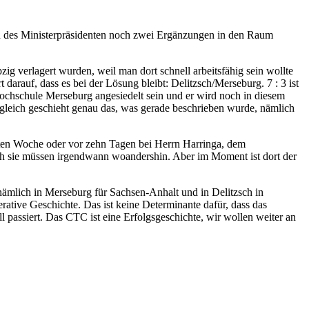
zen des Ministerpräsidenten noch zwei Ergänzungen in den Raum
ig verlagert wurden, weil man dort schnell arbeitsfähig sein wollte
darauf, dass es bei der Lösung bleibt: Delitzsch/Merseburg. 7 : 3 ist
Hochschule Merseburg angesiedelt sein und er wird noch in diesem
gleich geschieht genau das, was gerade beschrieben wurde, nämlich
letzten Woche oder vor zehn Tagen bei Herrn Harringa, dem
ch sie müssen irgendwann woandershin. Aber im Moment ist dort der
ämlich in Merseburg für Sachsen-Anhalt und in Delitzsch in
rative Geschichte. Das ist keine Determinante dafür, dass das
 passiert. Das CTC ist eine Erfolgsgeschichte, wir wollen weiter an