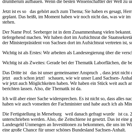
drumherum aufbauen. Wenn die besten Wissenschaftler der Welt zu u
Jetzt ist es so das gehört auch zum Thema; Sie haben es gesagt, He
geplant. Das heißt, im Moment haben wir noch nicht das, was wir im D
stehen.
Der Name Prof. Seeberger ist in dem Zusammenhang vielen bekannt. 
tiefergehend machen. Wir haben dort im Aufsichtsrat die Staatssekretä
der Ministerpräsident von Sachsen dort im Aufsichtsrat vertreten ist
Wichtig ist als Erstes: Wir arbeiten als Landesregierung über die ve
Wichtig ist als Zweites: Gerade bei der Thematik Laborflächen, die b
Das Dritte ist das ist unser gemeinsamer Anspruch , dass jetzt nich
jetzt auch schon jetzt! schauen, wie wir unser Land Sachsen- Anhalt
wir jetzt auch Möglichkeiten haben. Wir haben ein Stück weit auch a
berichten lassen. Also, die Thematik ist da.
Ich will aber einer Sache widersprechen. Es ist nicht so, dass alles
haben wir auch vonseiten der Fachminister und habe auch ich als Min
Die Fertigstellung in Merseburg weil danach gefragt wurde ist ca. 2
unterschrieben werden. Also, die Zeitschiene ist gesetzt. Das ist ein
Landesgeld Unmengen an Investitionen zu bekommen, die uns im Wisse
eine große Chance für unser schönes Bundesland Sachsen-Anhalt.