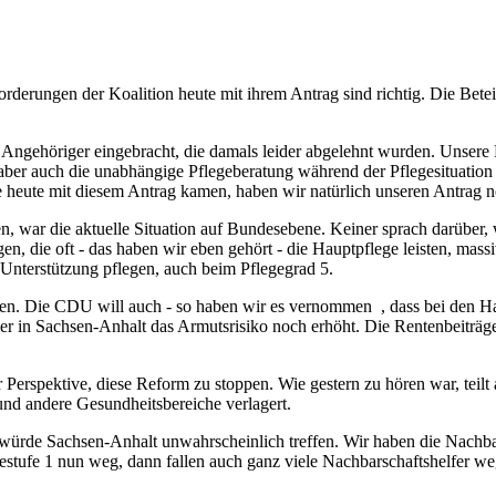
rderungen der Koalition heute mit ihrem Antrag sind richtig. Die Bete
 Angehöriger eingebracht, die damals leider abgelehnt wurden. Unsere
, aber auch die unabhängige Pflegeberatung während der Pflegesituatio
Sie heute mit diesem Antrag kamen, haben wir natürlich unseren Antrag n
n, war die aktuelle Situation auf Bundesebene. Keiner sprach darüber
en, die oft - das haben wir eben gehört - die Hauptpflege leisten, ma
Unterstützung pflegen, auch beim Pflegegrad 5.
sten. Die CDU will auch - so haben wir es vernommen , dass bei den 
hier in Sachsen-Anhalt das Armutsrisiko noch erhöht. Die Rentenbeiträ
 Perspektive, diese Reform zu stoppen. Wie gestern zu hören war, teilt 
 und andere Gesundheitsbereiche verlagert.
s würde Sachsen-Anhalt unwahrscheinlich treffen. Wir haben die Nachba
gestufe 1 nun weg, dann fallen auch ganz viele Nachbarschaftshelfer weg