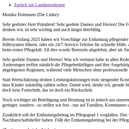
Zurück zur Landtagssitzung
Monika Hohmann (Die Linke):
Sehr geehrter Herr Präsident! Sehr geehrte Damen und Herren! Die Fo
denken wir, ist sehr wichtig und auch längst überfällig.
Bereits Anfang 2025 haben wir Vorschläge zur Entlastung pflegender
Hilfesystem führen, oder ein 24/7-Service-Telefon für schnelle Hilfe
beim ersten Pflegefall. All dies wurde Ihrerseits abgelehnt, aber als 
Sehr geehrte Damen und Herren! Was ich vermisst habe in allen Rede
Änderungen treffen nämlich die Pflegebedürftigen und ihre Angehörig
abgelegenen Regionen, während viele Menschen ohne professionelle 
Statt Wertschätzung drohen Leistungskürzungen trotz steigender Ko
dass Kinder zukünftig zahlen sollen. Damit wird, denke ich, gerade 
doch kein Fortschritt, das ist doch ein Rückschritt.
Noch wichtiger als Beteiligung und Beratung ist es jedoch aus unserer
geringer, sondern - so stellen wir fest - nur auf Familien, Kommunen
Zusätzlich soll der Entlastungsbetrag im Pflegegrad 1 wegfallen. Da
Nachbarschaftshelfer haben. Fällt der Entlastungsbeitrag bei der Pfle