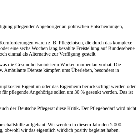
iligung pflegender Angehöriger an politischen Entscheidungen,
 Kernforderungen waren z. B. Pflegelotsen, die durch das komplexe
n oder eine sechs Wochen lang bezahlte Freistellung auf Bundesebene
och einmal als Alternative zur Verfügung gestellt.
, was die Gesundheitsministerin Warken momentan vorhat. Die
ssiv. Ambulante Dienste kämpfen ums Überleben, besonders in
Hauptkosten Eigentum oder das Eigenheim berücksichtigt werden oder
ge für pflegende Angehörige sollen um 30 % gesenkt werden. Das ist
auch der Deutsche Pflegerat diese Kritik. Der Pflegebedarf wird nicht
rschaftshilfe aufgebaut. Wir werden in diesem Jahr den 5 000.
, obwohl wir das eigentlich wirklich positiv begleitet haben.