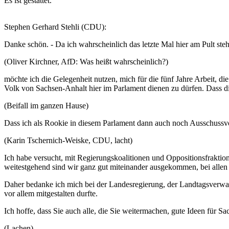
Es ist gestattet.
Stephen Gerhard Stehli (CDU):
Danke schön. - Da ich wahrscheinlich das letzte Mal hier am Pult ste
(Oliver Kirchner, AfD: Was heißt wahrscheinlich?)
möchte ich die Gelegenheit nutzen, mich für die fünf Jahre Arbeit, 
Volk von Sachsen-Anhalt hier im Parlament dienen zu dürfen. Dass di
(Beifall im ganzen Hause)
Dass ich als Rookie in diesem Parlament dann auch noch Ausschussvo
(Karin Tschernich-Weiske, CDU, lacht)
Ich habe versucht, mit Regierungskoalitionen und Oppositionsfraktion
weitestgehend sind wir ganz gut miteinander ausgekommen, bei allen D
Daher bedanke ich mich bei der Landesregierung, der Landtagsverwaltu
vor allem mitgestalten durfte.
Ich hoffe, dass Sie auch alle, die Sie weitermachen, gute Ideen für 
(Lachen)