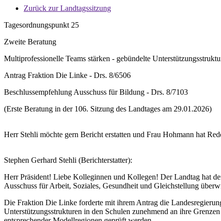
Zurück zur Landtagssitzung
Tagesordnungspunkt 25
Zweite Beratung
Multiprofessionelle Teams stärken - gebündelte Unterstützungsstrukt
Antrag Fraktion Die Linke - Drs. 8/6506
Beschlussempfehlung Ausschuss für Bildung - Drs. 8/7103
(Erste Beratung in der 106. Sitzung des Landtages am 29.01.2026)
Herr Stehli möchte gern Bericht erstatten und Frau Hohmann hat Redeb
Stephen Gerhard Stehli (Berichterstatter):
Herr Präsident! Liebe Kolleginnen und Kollegen! Der Landtag hat de
Ausschuss für Arbeit, Soziales, Gesundheit und Gleichstellung überw
Die Fraktion Die Linke forderte mit ihrem Antrag die Landesregieru
Unterstützungsstrukturen in den Schulen zunehmend an ihre Grenzen 
entsprechender Modellregionen geprüft werden.