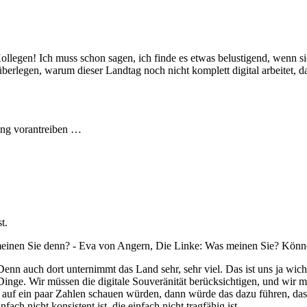
legen! Ich muss schon sagen, ich finde es etwas belustigend, wenn sich
überlegen, warum dieser Landtag noch nicht komplett digital arbeitet, d
rung vorantreiben …
t.
meinen Sie denn? - Eva von Angern, Die Linke: Was meinen Sie? Können
Denn auch dort unternimmt das Land sehr, sehr viel. Das ist uns ja wic
en Dinge. Wir müssen die digitale Souveränität berücksichtigen, und wi
ll auf ein paar Zahlen schauen würden, dann würde das dazu führen, das
ach nicht konsistent ist, die einfach nicht tragfähig ist.