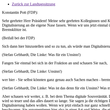
Zurück zur Landtagssitzung
Konstantin Pott (FDP):
Sehr geehrter Herr Präsident! Meine sehr geehrten Kolleginnen und Kol
Digitalisierung an die eigene Nase fassen. Wenn wir uns jetzt einmal 
Bremsklötze ist.
(Beifall bei der FDP)
Sich dann hier hinzustellen und so zu tun, als würde man Digitalisie
(Stefan Gebhardt, Die Linke: Was für ein Unsinn!)
Fangen Sie einmal bei sich in der Fraktion an und schauen Sie nach,
(Stefan Gebhardt, Die Linke: Unsinn!)
wer hier - Sie selbst könnten ganz genau auch Sachen machen - brems
(Stefan Gebhardt, Die Linke: Was ist das denn für ein Unsinn? Was 
Aber schauen wir weiter, z. B. bei dem Thema digitale Souveränität. 
wird so teuer und das alles dauert so lange. Sie sagen ja die richtig
Digitalisierung haben wollen. Wenn wir jetzt einfach nur ganz schne
beschweren. Sie argumentieren hier also in einer Art und Weise, die einf