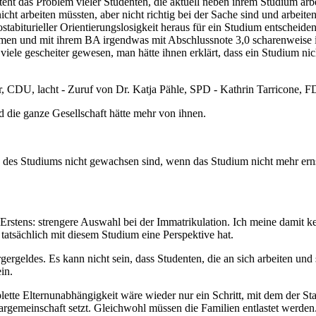
ht das Problem vieler Studenten, die aktuell neben ihrem Studium arbeit
nicht arbeiten müssten, aber nicht richtig bei der Sache sind und arbei
tabiturieller Orientierungslosigkeit heraus für ein Studium entscheid
en und mit ihrem BA irgendwas mit Abschlussnote 3,0 scharenweise im C
iele gescheiter gewesen, man hätte ihnen erklärt, dass ein Studium nic
r, CDU, lacht - Zuruf von Dr. Katja Pähle, SPD - Kathrin Tarricone, F
d die ganze Gesellschaft hätte mehr von ihnen.
des Studiums nicht gewachsen sind, wenn das Studium nicht mehr ernst
stens: strengere Auswahl bei der Immatrikulation. Ich meine damit k
d tatsächlich mit diesem Studium eine Perspektive hat.
ldes. Es kann nicht sein, dass Studenten, die an sich arbeiten und si
in.
ette Elternunabhängigkeit wäre wieder nur ein Schritt, mit dem der Staa
argemeinschaft setzt. Gleichwohl müssen die Familien entlastet werden.