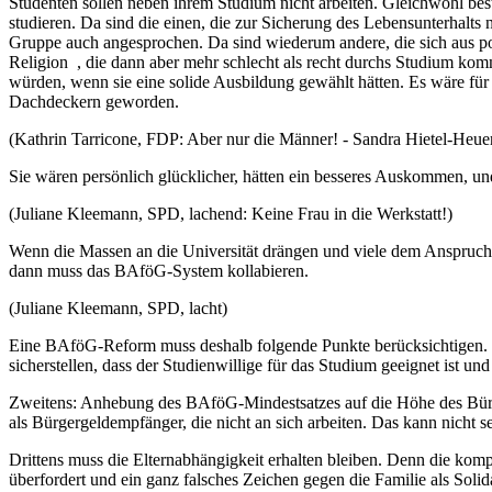
Studenten sollen neben ihrem Studium nicht arbeiten. Gleichwohl beste
studieren. Da sind die einen, die zur Sicherung des Lebensunterhalts 
Gruppe auch angesprochen. Da sind wiederum andere, die sich aus pos
Religion , die dann aber mehr schlecht als recht durchs Studium komm
würden, wenn sie eine solide Ausbildung gewählt hätten. Es wäre für v
Dachdeckern geworden.
(Kathrin Tarricone, FDP: Aber nur die Männer! - Sandra Hietel-Heue
Sie wären persönlich glücklicher, hätten ein besseres Auskommen, un
(Juliane Kleemann, SPD, lachend: Keine Frau in die Werkstatt!)
Wenn die Massen an die Universität drängen und viele dem Anspruch 
dann muss das BAföG-System kollabieren.
(Juliane Kleemann, SPD, lacht)
Eine BAföG-Reform muss deshalb folgende Punkte berücksichtigen. Er
sicherstellen, dass der Studienwillige für das Studium geeignet ist un
Zweitens: Anhebung des BAföG-Mindestsatzes auf die Höhe des Bürgerge
als Bürgergeldempfänger, die nicht an sich arbeiten. Das kann nicht se
Drittens muss die Elternabhängigkeit erhalten bleiben. Denn die kompl
überfordert und ein ganz falsches Zeichen gegen die Familie als Solid