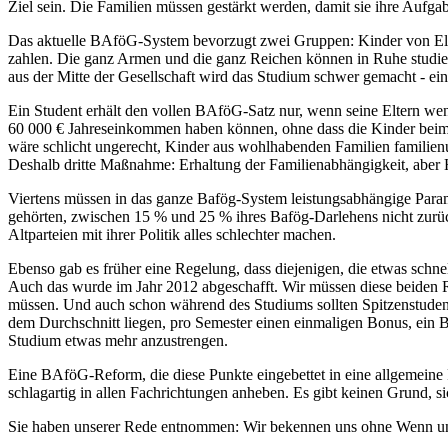
Ziel sein. Die Familien müssen gestärkt werden, damit sie ihre Aufgab
Das aktuelle BAföG-System bevorzugt zwei Gruppen: Kinder von Elte
zahlen. Die ganz Armen und die ganz Reichen können in Ruhe studier
aus der Mitte der Gesellschaft wird das Studium schwer gemacht - eine
Ein Student erhält den vollen BAföG-Satz nur, wenn seine Eltern wen
60 000 € Jahreseinkommen haben können, ohne dass die Kinder beim 
wäre schlicht ungerecht, Kinder aus wohlhabenden Familien familien
Deshalb dritte Maßnahme: Erhaltung der Familienabhängigkeit, abe
Viertens müssen in das ganze Bafög-System leistungsabhängige Param
gehörten, zwischen 15 % und 25 % ihres Bafög-Darlehens nicht zurück
Altparteien mit ihrer Politik alles schlechter machen.
Ebenso gab es früher eine Regelung, dass diejenigen, die etwas schne
Auch das wurde im Jahr 2012 abgeschafft. Wir müssen diese beiden R
müssen. Und auch schon während des Studiums sollten Spitzenstuden
dem Durchschnitt liegen, pro Semester einen einmaligen Bonus, ein Bü
Studium etwas mehr anzustrengen.
Eine BAföG-Reform, die diese Punkte eingebettet in eine allgemeine
schlagartig in allen Fachrichtungen anheben. Es gibt keinen Grund, si
Sie haben unserer Rede entnommen: Wir bekennen uns ohne Wenn und