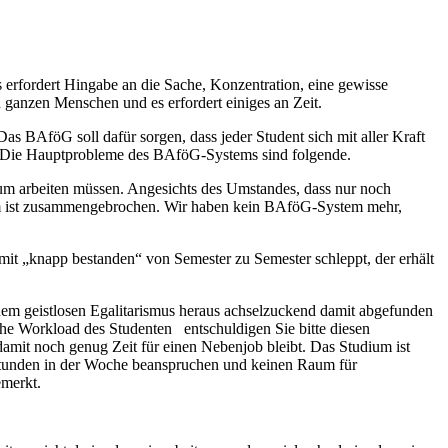
erfordert Hingabe an die Sache, Konzentration, eine gewisse
n ganzen Menschen und es erfordert einiges an Zeit.
as BAföG soll dafür sorgen, dass jeder Student sich mit aller Kraft
r. Die Hauptprobleme des BAföG-Systems sind folgende.
ium arbeiten müssen. Angesichts des Umstandes, dass nur noch
stem ist zusammengebrochen. Wir haben kein BAföG-System mehr,
it „knapp bestanden“ von Semester zu Semester schleppt, der erhält
em geistlosen Egalitarismus heraus achselzuckend damit abgefunden
he Workload des Studenten entschuldigen Sie bitte diesen
 damit noch genug Zeit für einen Nebenjob bleibt. Das Studium ist
70 Stunden in der Woche beanspruchen und keinen Raum für
emerkt.