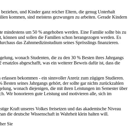
eziehen, und Kinder ganz reicher Eltern, die genug Unterhalt
amilien kommen, sind meistens gezwungen zu arbeiten. Gerade Kindern
ste mindestens um 50 % angehoben werden. Eine Familie sollte bis zu
, können und sollen die Familien schon herangezogen werden. Es
durchaus das Zahnmedizinstudium seines Sprösslings finanzieren.
egelung, wonach Studenten, die zu den 30 % Besten ihres Jahrgangs
satzlos abgeschafft, was ein weiterer Beweis dafür ist, dass die
en erlassen bekommen - ein sinnvoller Anreiz zum zügigen Studieren.
esten seines Jahrgangs gehört, der sollte gar nichts zurückzahlen
lung, wonach diejenigen, die mit ihren Leistungen im Semester über
ch. Wir honorieren gute Leistung und motivieren alle, sich im
stige Kraft unseres Volkes freisetzen und das akademische Niveau
an die deutsche Wissenschaft in Wahrheit klein halten will.
her Sie