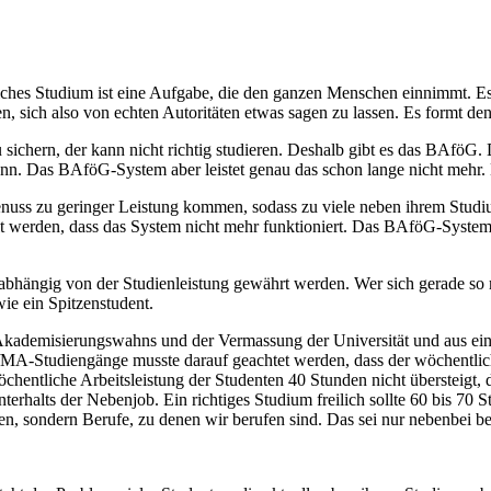
iches Studium ist eine Aufgabe, die den ganzen Menschen einnimmt. Es 
n, sich also von echten Autoritäten etwas sagen zu lassen. Es formt de
chern, der kann nicht richtig studieren. Deshalb gibt es das BAföG. D
kann. Das BAföG-System aber leistet genau das schon lange nicht meh
enuss zu geringer Leistung kommen, sodass zu viele neben ihrem Stud
tellt werden, dass das System nicht mehr funktioniert. Das BAföG-Sy
bhängig von der Studienleistung gewährt werden. Wer sich gerade so m
ie ein Spitzenstudent.
 Akademisierungswahns und der Vermassung der Universität und aus ein
-/MA-Studiengänge musste darauf geachtet werden, dass der wöchentlic
öchentliche Arbeitsleistung der Studenten 40 Stunden nicht übersteigt,
nterhalts der Nebenjob. Ein richtiges Studium freilich sollte 60 bis 
n, sondern Berufe, zu denen wir berufen sind. Das sei nur nebenbei b