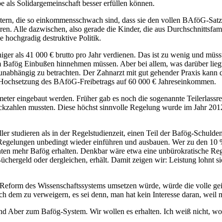
e als Solidargemeinschaft besser erfüllen können.
rn, die so einkommensschwach sind, dass sie den vollen BAföG-Satz b
en. Alle dazwischen, also gerade die Kinder, die aus Durchschnittsf
 hochgradig destruktive Politik.
iger als 41 000 € brutto pro Jahr verdienen. Das ist zu wenig und müs
Bafög Einbußen hinnehmen müssen. Aber bei allem, was darüber liegt
unabhängig zu betrachten. Der Zahnarzt mit gut gehender Praxis kann 
r Hochsetzung des BAföG-Freibetrags auf 60 000 € Jahreseinkommen.
eter eingebaut werden. Früher gab es noch die sogenannte Teilerlassr
zahlen mussten. Diese höchst sinnvolle Regelung wurde im Jahr 2012 er
ller studieren als in der Regelstudienzeit, einen Teil der Bafög-Schuld
egelungen unbedingt wieder einführen und ausbauen. Wer zu den 10 % B
ten mehr Bafög erhalten. Denkbar wäre etwa eine unbürokratische Rege
chergeld oder dergleichen, erhält. Damit zeigen wir: Leistung lohnt si
 Reform des Wissenschaftssystems umsetzen würde, würde die volle gei
ch dem zu verweigern, es sei denn, man hat kein Interesse daran, weil m
 Aber zum Bafög-System. Wir wollen es erhalten. Ich weiß nicht, wo