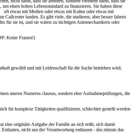
en, nicht darin, dass sie arbeiten, sondern vielmehr darin, dass sie
ten, um einen hohen Lebensstandard zu finanzieren. Sie haben diese
en oft etwas mit Medien oder etwas mit Kultur oder etwas mit
allcenter landen. Es gibt viele, die studieren, aber besser fahren
hts für sie ist, und sie wären zu tüchtigen Automechanikern oder
DP: Keine Frauen!)
haft gewählt und mit Leidenschaft für die Sache betrieben wird,
einen starren Numerus clausus, sondern eher Aufnahmeprüfungen, die
ch für komplexe Tätigkeiten qualifizieren, schlechter gestellt werden
t eine originäre Aufgabe der Familie an sich reißt, sich damit
 Entlasten, nicht aus der Verantwortung entlassen - das müsste das