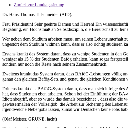
Zurück zur Landtagssitzung
Dr. Hans-Thomas Tillschneider (AfD):
Frau Präsidentin! Sehr geehrte Damen und Herren! Ein wissenschaftl
Begabung, ein Höchstmaß an Selbstdisziplin, die Bereitschaft zu lerne
Wer neben dem Studium arbeiten muss, um seinen Lebensunterhalt zu si
ungestört dem Studium widmen kann, dass er also richtig studieren 
Erstens krankt das System daran, dass zu wenige Studenten in den G
weniger als 15 % der Studenten Bafög erhalten, kann sogar festges
sondern nur noch die Reste nach seinem Zusammenbruch.
Zweitens krankt das System daran, dass BAföG-Leistungen völlig una
genau den gleichen Bafög-Satz und genau die gleichen Konditionen w
Drittens krankt das BAföG-System daran, dass man sich infolge des
hat, dass Studenten eben arbeiten. Schon bei der Einführung der BA
Idiotenbegriff, aber so wurde das damals bezeichnet , dass also die w
gewissermaßen der Vollzeitjob, die Arbeit zur Sicherung des Lebensu
irgendwelche Nebenjobs lassen, zumal wir Deutschen keine Jobs habe
(Olaf Meister, GRÜNE, lacht)