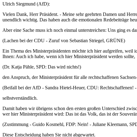
Ulrich Siegmund (AfD):
Vielen Dank, Herr Präsident. - Meine sehr geehrten Damen und Herr
unendlich wichtig. Das haben auch die emotionalen Redebeiträge heut
Aber eine Sache muss ich noch einmal unterstreichen: Uns ging es dar
(Lachen bei der CDU - Zuruf von Sebastian Striegel, GRÜNE)
Ein Thema des Ministerpräsidenten möchte ich hier aufgreifen, weil ic
Ihnen: Auch ich habe, wenn ich hier Ministerpräsident werden sollte,
(Dr. Katja Pähle, SPD: Das wird nichts!)
den Anspruch, der Ministerpräsident für alle rechtschaffenen Sachsen-A
(Beifall bei der AfD - Sandra Hietel-Heuer, CDU: Rechtschaffenen! -
selbstverständlich.
Damit haben wir übrigens schon den ersten großen Unterschied zwische
wer hier Ministerpräsident wird: Das ist das Volk, das ist der Souverä
(Zustimmung - Guido Kosmehl, FDP: Nein! - Juliane Kleemann, SPD: N
Diese Entscheidung haben Sie nicht abgewartet.