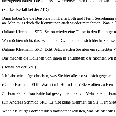
umzugehen haben. Diese müssen wir wertschätzen und dabei kann man
(Starker Beifall bei der AfD)
Dann haben Sie die Beispiele mit Herrn Loth und Herrn Sesselmann ge
an. Man muss doch die Kommunen auch wieder mitnehmen. Was in Thür
(Juliane Kleemann, SPD: Schon wieder eine These in den Raum geste
Wir möchten nicht, dass wir eine CDU haben, die sich hier in Sachsen-
(Juliane Kleemann, SPD: Echt! Jetzt werden Sie aber ein schlechter V
Das machen die Kollegen von Ihnen in Thüringen; das möchten wir hi
(Beifall bei der AfD)
Ich habe mir aufgeschrieben, was Sie hier alles so von sich gegeben 
(Guido Kosmehl, FDP: Was ist mit Herrn Loth? Sie wollten zu Herrn
Zu Frau Pähle. Frau Pähle hat gesagt, man braucht Mehrheiten. - Frau
(Dr. Andreas Schmidt, SPD: Es gibt keine Mehrheit für Sie, Herr Si
Wenn die Bürger dort draußen transparent wüssten, was Sie hier all