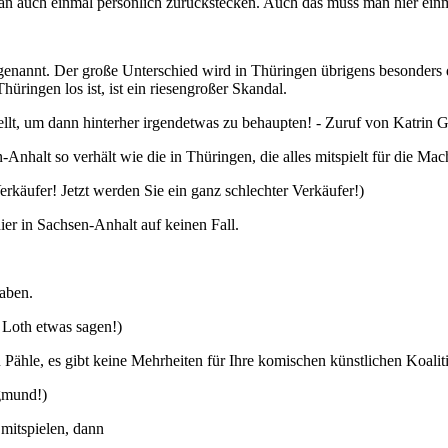
 auch einmal persönlich zurückstecken. Auch das muss man hier einma
nannt. Der große Unterschied wird in Thüringen übrigens besonders de
ingen los ist, ist ein riesengroßer Skandal.
llt, um dann hinterher irgendetwas zu behaupten! - Zuruf von Katrin
Anhalt so verhält wie die in Thüringen, die alles mitspielt für die Mac
erkäufer! Jetzt werden Sie ein ganz schlechter Verkäufer!)
er in Sachsen-Anhalt auf keinen Fall.
haben.
 Loth etwas sagen!)
 Pähle, es gibt keine Mehrheiten für Ihre komischen künstlichen Koalit
egmund!)
es mitspielen, dann