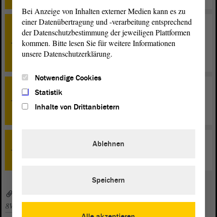
Bei Anzeige von Inhalten externer Medien kann es zu
einer Datenübertragung und -verarbeitung entsprechend
TOP 7
der Datenschutzbestimmung der jeweiligen Plattformen
Symbolpolitik schadet Sachsen-Anhalt - Integrations-
kommen. Bitte lesen Sie für weitere Informationen
und Fachkräftepolitik statt unverantwortlicher Rhetorik
unsere Datenschutzerklärung.
- Beratung
Notwendige Cookies
TOP 8
Statistik
Behandlung im vereinfachten Verfahren gemäß § 38
Inhalte von Drittanbietern
Abs. 3 GO.LT - (Konsensliste) - Beratung
Ablehnen
TOP 0
Schlussbemerkungen
Speichern
8WP_to049sp.pdf (PDF, 474 KByte)
8WP_zp049sp_20260416.pdf (PDF, 430 KByte)
Alle akzeptieren