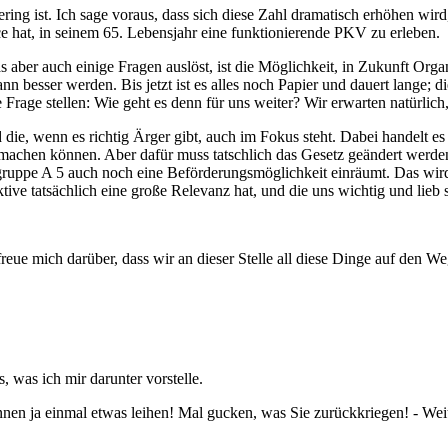
ring ist. Ich sage voraus, dass sich diese Zahl dramatisch erhöhen wird
e hat, in seinem 65. Lebensjahr eine funktionierende PKV zu erleben.
 aber auch einige Fragen auslöst, ist die Möglichkeit, in Zukunft Organ
n besser werden. Bis jetzt ist es alles noch Papier und dauert lange; 
Frage stellen: Wie geht es denn für uns weiter? Wir erwarten natürlich
d die, wenn es richtig Ärger gibt, auch im Fokus steht. Dabei handelt e
en machen können. Aber dafür muss tatschlich das Gesetz geändert werden
ruppe A 5 auch noch eine Beförderungsmöglichkeit einräumt. Das wird
ive tatsächlich eine große Relevanz hat, und die uns wichtig und lieb 
freue mich darüber, dass wir an dieser Stelle all diese Dinge auf den 
, was ich mir darunter vorstelle.
nnen ja einmal etwas leihen! Mal gucken, was Sie zurückkriegen! - Wei