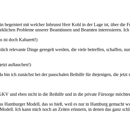
in begeistert mit welcher Inbrunst Herr Kohl in der Lage ist, über di
irklichen Probleme unserer Beamtinnen und Beamten interessieren. Ich h
s ist doch Kabarett!)
chlich relevante Dinge geregelt werden, die viele betreffen, schaffen, n
etzt auftauchen!)
a bin ich zunächst bei der pauschalen Beihilfe für diejenigen, die jet
GKV und eben nicht in die Beihilfe und in die private Fürsorge möchte
das Hamburger Modell, das so hieß, weil es nur in Hamburg gemacht wurd
Modell. Ich kann mich noch an Zeiten erinnern, in denen das ganz schli