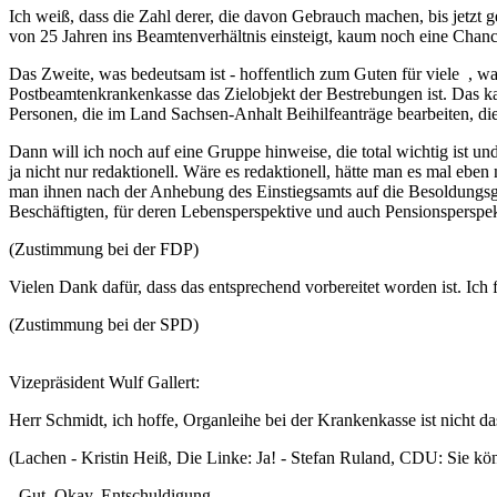
Ich weiß, dass die Zahl derer, die davon Gebrauch machen, bis jetzt ge
von 25 Jahren ins Beamtenverhältnis einsteigt, kaum noch eine Chanc
Das Zweite, was bedeutsam ist - hoffentlich zum Guten für viele , was
Postbeamtenkrankenkasse das Zielobjekt der Bestrebungen ist. Das kan
Personen, die im Land Sachsen-Anhalt Beihilfeanträge bearbeiten, die 
Dann will ich noch auf eine Gruppe hinweise, die total wichtig ist un
ja nicht nur redaktionell. Wäre es redaktionell, hätte man es mal eb
man ihnen nach der Anhebung des Einstiegsamts auf die Besoldungsg
Beschäftigten, für deren Lebensperspektive und auch Pensionsperspekt
(Zustimmung bei der FDP)
Vielen Dank dafür, dass das entsprechend vorbereitet worden ist. Ich 
(Zustimmung bei der SPD)
Vizepräsident Wulf Gallert:
Herr Schmidt, ich hoffe, Organleihe bei der Krankenkasse ist nicht das
(Lachen - Kristin Heiß, Die Linke: Ja! - Stefan Ruland, CDU: Sie kö
- Gut. Okay. Entschuldigung.