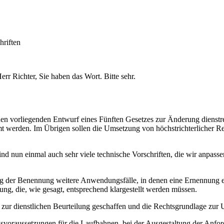
hriften
rr Richter, Sie haben das Wort. Bitte sehr.
 vorliegenden Entwurf eines Fünften Gesetzes zur Änderung dienstrecht
 werden. Im Übrigen sollen die Umsetzung von höchstrichterlicher Re
s sind nun einmal auch sehr viele technische Vorschriften, die wir anpa
g der Benennung weitere Anwendungsfälle, in denen eine Ernennung er
ng, die, wie gesagt, entsprechend klargestellt werden müssen.
ng zur dienstlichen Beurteilung geschaffen und die Rechtsgrundlage zur
oraussetzungen für die Laufbahnen, bei der Ausgestaltung der Anford