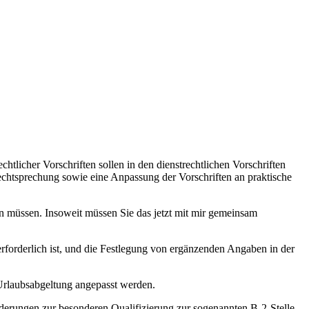
licher Vorschriften sollen in den dienstrechtlichen Vorschriften
chtsprechung sowie eine Anpassung der Vorschriften an praktische
ssen müssen. Insoweit müssen Sie das jetzt mit mir gemeinsam
forderlich ist, und die Festlegung von ergänzenden Angaben in der
 Urlaubsabgeltung angepasst werden.
erungen zur besonderen Qualifizierung zur sogenannten B-2-Stelle,