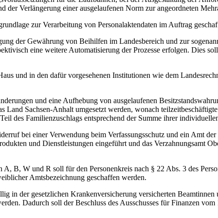
 der Verlängerung einer ausgelaufenen Norm zur angeordneten Mehrarbe
sgrundlage zur Verarbeitung von Personalaktendaten im Auftrag gescha
agung der Gewährung von Beihilfen im Landesbereich und zur sogenann
tivisch eine weitere Automatisierung der Prozesse erfolgen. Dies soll
Haus und in den dafür vorgesehenen Institutionen wie dem Landesrech
eänderungen und eine Aufhebung von ausgelaufenen Besitzstandswahru
s Land Sachsen-Anhalt umgesetzt werden, wonach teilzeitbeschäftigte
Teil des Familienzuschlags entsprechend der Summe ihrer individuellen 
iderruf bei einer Verwendung beim Verfassungsschutz und ein Amt der
Produkten und Dienstleistungen eingeführt und das Verzahnungsamt O
, B, W und R soll für den Personenkreis nach § 22 Abs. 3 des Perso
weiblicher Amtsbezeichnung geschaffen werden.
llig in der gesetzlichen Krankenversicherung versicherten Beamtinnen
den. Dadurch soll der Beschluss des Ausschusses für Finanzen vom 19