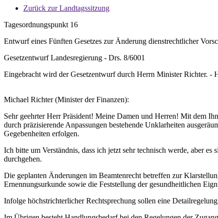
Zurück zur Landtagssitzung
Tagesordnungspunkt 16
Entwurf eines Fünften Gesetzes zur Änderung dienstrechtlicher Vorsc
Gesetzentwurf Landesregierung - Drs. 8/6001
Eingebracht wird der Gesetzentwurf durch Herrn Minister Richter. - He
Michael Richter (Minister der Finanzen):
Sehr geehrter Herr Präsident! Meine Damen und Herren! Mit dem Ihnen
durch präzisierende Anpassungen bestehende Unklarheiten ausgeräumt
Gegebenheiten erfolgen.
Ich bitte um Verständnis, dass ich jetzt sehr technisch werde, aber e
durchgehen.
Die geplanten Änderungen im Beamtenrecht betreffen zur Klarstellun
Ernennungsurkunde sowie die Feststellung der gesundheitlichen Eignu
Infolge höchstrichterlicher Rechtsprechung sollen eine Detailregelu
Im Übrigen besteht Handlungsbedarf bei den Regelungen der Zugangsv