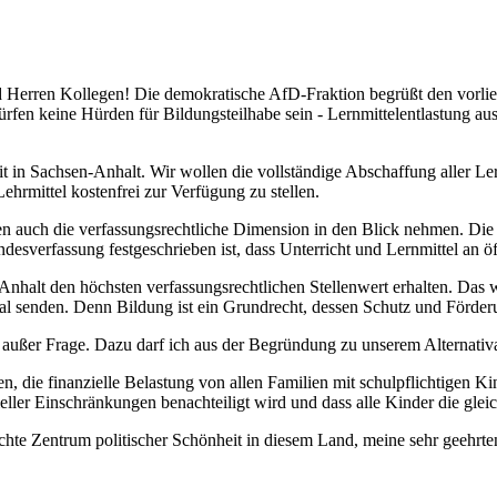
d Herren Kollegen! Die demokratische AfD-Fraktion begrüßt den vorli
rfen keine Hürden für Bildungsteilhabe sein - Lernmittelentlastung aus
t in Sachsen-Anhalt. Wir wollen die vollständige Abschaffung aller Le
ehrmittel kostenfrei zur Verfügung zu stellen.
n auch die verfassungsrechtliche Dimension in den Blick nehmen. Die 
sverfassung festgeschrieben ist, dass Unterricht und Lernmittel an öff
nhalt den höchsten verfassungsrechtlichen Stellenwert erhalten. Das w
al senden. Denn Bildung ist ein Grundrecht, dessen Schutz und Förderung
ls außer Frage. Dazu darf ich aus der Begründung zu unserem Alternativ
en, die finanzielle Belastung von allen Familien mit schulpflichtigen K
eller Einschränkungen benachteiligt wird und dass alle Kinder die gle
 echte Zentrum politischer Schönheit in diesem Land, meine sehr geehr