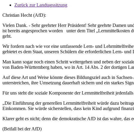
Zurück zur Landtagssitzung
Christian Hecht (AfD):
Vielen Dank. - Sehr geehrter Herr Präsident! Sehr geehrte Damen un
ist bereits angesprochen worden unter dem Titel „Lernmittelkosten dü
geht.
Wir fordern nach wie vor eine umfassende Lern- und Lehrmittelfreihei
gebietet es dem Staat, unseren Schülern die erforderlichen Lern- und L
Man kann sogar noch einen Schritt weitergehen und neben der soziale
von Baden-Württemberg haben, wo in Art. 14 Abs. 2 der dortigen Lande
Auf diese Art und Weise könnte dieses Bildungsziel auch in Sachsen-A
unterstreichen, ihre Umsetzung dauerhaft sichern und ein starkes Sign
Für uns steht die soziale Komponente der Lernmittelfreiheit jedenfal
„Die Einführung der generellen Lernmittelfreiheit würde dazu beitrag
Einkommen. Sie würde sicherstellen, dass kein Kind aufgrund finanzi
Klarer geht es nicht; denn die demokratische AfD ist das wahre, das
(Beifall bei der AfD)