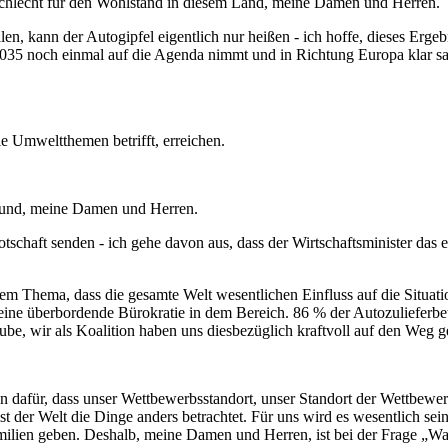
t schlecht für den Wohlstand in diesem Land, meine Damen und Herren.
ralen, kann der Autogipfel eigentlich nur heißen - ich hoffe, dieses Er
 2035 noch einmal auf die Agenda nimmt und in Richtung Europa klar sa
die Umweltthemen betrifft, erreichen.
grund, meine Damen und Herren.
tschaft senden - ich gehe davon aus, dass der Wirtschaftsminister das e
m Thema, dass die gesamte Welt wesentlichen Einfluss auf die Situati
eine überbordende Bürokratie in dem Bereich. 86 % der Autozulieferbetr
glaube, wir als Koalition haben uns diesbezüglich kraftvoll auf den We
hen dafür, dass unser Wettbewerbsstandort, unser Standort der Wettbewer
der Welt die Dinge anders betrachtet. Für uns wird es wesentlich sein
amilien geben. Deshalb, meine Damen und Herren, ist bei der Frage „Was