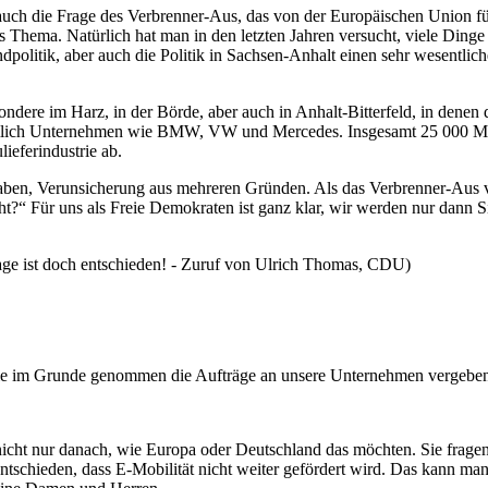
h auch die Frage des Verbrenner-Aus, das von der Europäischen Union 
s Thema. Natürlich hat man in den letzten Jahren versucht, viele Dinge
landpolitik, aber auch die Politik in Sachsen-Anhalt einen sehr wesentlic
ndere im Harz, in der Börde, aber auch in Anhalt-Bitterfeld, in dene
nämlich Unternehmen wie BMW, VW und Mercedes. Insgesamt 25 000 Men
eferindustrie ab.
 haben, Verunsicherung aus mehreren Gründen. Als das Verbrenner-Aus 
cht?“ Für uns als Freie Demokraten ist ganz klar, wir werden nur dann 
ge ist doch entschieden! - Zuruf von Ulrich Thomas, CDU)
die im Grunde genommen die Aufträge an unsere Unternehmen vergeben, e
nicht nur danach, wie Europa oder Deutschland das möchten. Sie fragen
chieden, dass E-Mobilität nicht weiter gefördert wird. Das kann man g