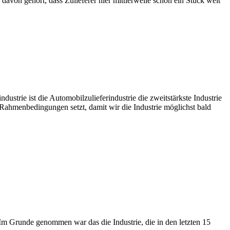
davon gehört, dass Zulieferer hier mittlerweile schon ein Stück weit
dustrie ist die Automobilzulieferindustrie die zweitstärkste Industrie
gen Rahmenbedingungen setzt, damit wir die Industrie möglichst bald
t. Im Grunde genommen war das die Industrie, die in den letzten 15