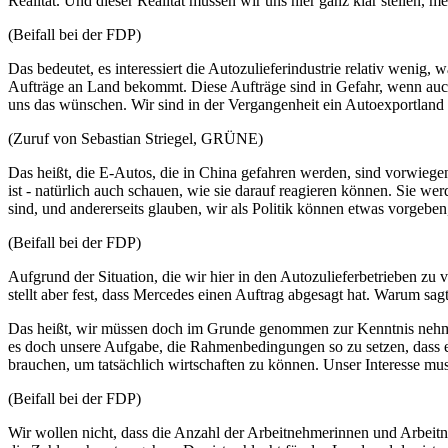
Realität. Und dieser Realität müssen wir uns hier ganz klar stellen,
(Beifall bei der FDP)
Das bedeutet, es interessiert die Autozulieferindustrie relativ wenig,
Aufträge an Land bekommt. Diese Aufträge sind in Gefahr, wenn auch d
uns das wünschen. Wir sind in der Vergangenheit ein Autoexportland ge
(Zuruf von Sebastian Striegel, GRÜNE)
Das heißt, die E-Autos, die in China gefahren werden, sind vorwie
ist - natürlich auch schauen, wie sie darauf reagieren können. Sie we
sind, und andererseits glauben, wir als Politik können etwas vorgebe
(Beifall bei der FDP)
Aufgrund der Situation, die wir hier in den Autozulieferbetrieben zu
stellt aber fest, dass Mercedes einen Auftrag abgesagt hat. Warum sa
Das heißt, wir müssen doch im Grunde genommen zur Kenntnis nehmen, 
es doch unsere Aufgabe, die Rahmenbedingungen so zu setzen, dass e
brauchen, um tatsächlich wirtschaften zu können. Unser Interesse mus
(Beifall bei der FDP)
Wir wollen nicht, dass die Anzahl der Arbeitnehmerinnen und Arbeitne