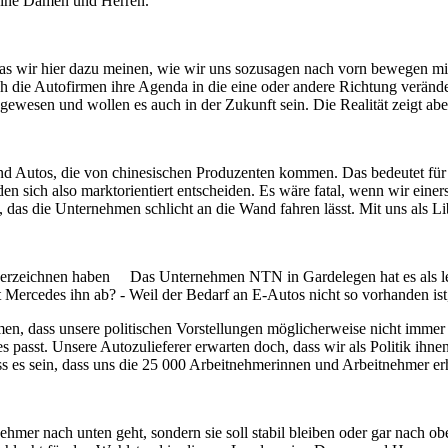
 meine Damen und Herren.
 was wir hier dazu meinen, wie wir uns sozusagen nach vorn bewegen mit u
ie Autofirmen ihre Agenda in die eine oder andere Richtung verändern 
wesen und wollen es auch in der Zukunft sein. Die Realität zeigt aber 
gend Autos, die von chinesischen Produzenten kommen. Das bedeutet 
rden sich also marktorientiert entscheiden. Es wäre fatal, wenn wir eine
n, das die Unternehmen schlicht an die Wand fahren lässt. Mit uns als 
 verzeichnen haben Das Unternehmen NTN in Gardelegen hat es als letzte
gt Mercedes ihn ab? - Weil der Bedarf an E-Autos nicht so vorhanden ist
dass unsere politischen Vorstellungen möglicherweise nicht immer mit
s passt. Unsere Autozulieferer erwarten doch, dass wir als Politik 
s es sein, dass uns die 25 000 Arbeitnehmerinnen und Arbeitnehmer erh
hmer nach unten geht, sondern sie soll stabil bleiben oder gar nach o