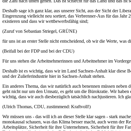
die Zahl nach unten gehen. Das ist schlecht für das Land und das is
Deshalb sage ich ganz klar, aus unserer Sicht, aus der Sicht der Libe
Eingrenzung vielleicht neu sortiert, das Verbrenner-Aus für das Jahr
existieren und dass wir wettbewerbsfähig sind;
(Zuruf von Sebastian Striegel, GRÜNE)
für uns ist an erster Stelle nicht entscheidend, ob wir die Werte, was 
(Beifall bei der FDP und bei der CDU)
Für uns stehen die Arbeitnehmerinnen und Arbeitnehmer im Vorder
Deshalb ist es wichtig, dass wir im Land Sachsen-Anhalt klar diese Bo
und der Zulieferindustrie hier in Sachsen-Anhalt stehen.
Ein anderes Thema, das wir natürlich auch benennen müssen neben de
geht nicht nur um den Umsatz, es geht um die Bürokratie. Wir haben 
wichtig, dass wir auch diesbezüglich tatsächlich nachjustieren. Ich 
(Ulrich Thomas, CDU, zustimmend: Kraftvoll!)
Wir müssen uns - das will ich an dieser Stelle klar sagen - stark mac
monokausal schauen, was das Klima besser macht, auch wenn der Rest 
Arbeitsplätze, Sicherheit für ihre Unternehmen, Sicherheit für ihre F