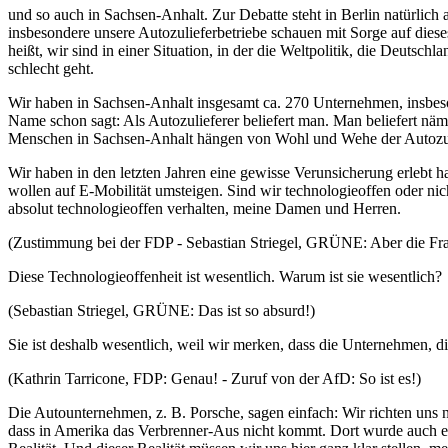
und so auch in Sachsen-Anhalt. Zur Debatte steht in Berlin natürlic
insbesondere unsere Autozulieferbetriebe schauen mit Sorge auf diese
heißt, wir sind in einer Situation, in der die Weltpolitik, die Deutsch
schlecht geht.
Wir haben in Sachsen-Anhalt insgesamt ca. 270 Unternehmen, insbeso
Name schon sagt: Als Autozulieferer beliefert man. Man beliefert 
Menschen in Sachsen-Anhalt hängen von Wohl und Wehe der Autozuli
Wir haben in den letzten Jahren eine gewisse Verunsicherung erlebt
wollen auf E-Mobilität umsteigen. Sind wir technologieoffen oder ni
absolut technologieoffen verhalten, meine Damen und Herren.
(Zustimmung bei der FDP - Sebastian Striegel, GRÜNE: Aber die Fra
Diese Technologieoffenheit ist wesentlich. Warum ist sie wesentlich?
(Sebastian Striegel, GRÜNE: Das ist so absurd!)
Sie ist deshalb wesentlich, weil wir merken, dass die Unternehmen, 
(Kathrin Tarricone, FDP: Genau! - Zuruf von der AfD: So ist es!)
Die Autounternehmen, z. B. Porsche, sagen einfach: Wir richten uns 
dass in Amerika das Verbrenner-Aus nicht kommt. Dort wurde auch ents