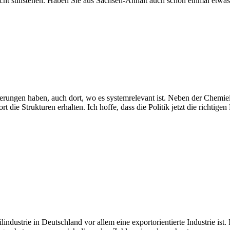
cht stillstehen. Haben Sie aus Sachsen-Anhalt auch schon einmal etwas 
rderungen haben, auch dort, wo es systemrelevant ist. Neben der Chemiein
rt die Strukturen erhalten. Ich hoffe, dass die Politik jetzt die richti
lindustrie in Deutschland vor allem eine exportorientierte Industrie is