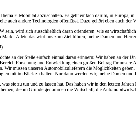
Thema E-Mobilität abzuschalten. Es geht einfach darum, in Europa, in 
Seite auch andere Technologien offenlässt. Dazu gehört eben auch der 
in, wird sich ausschließlich daran orientieren, wie es wirtschaftlic
den Markt. Allein das wird uns zum Ziel führen, meine Damen und Herre
U)
möchte an der Stelle einfach einmal daran erinnern: Wir haben an der
Bereich Forschung und Entwicklung einen großen Beitrag für unsere Aut
. Wir müssen unseren Automobilzulieferern die Möglichkeiten geben, d
logien mit im Blick zu halten. Nur dann werden wir, meine Damen und 
, was sie zu tun und zu lassen hat. Das haben wir in den letzten Jahren le
 Themen, die im Grunde genommen die Wirtschaft, die Automobilwirtsch