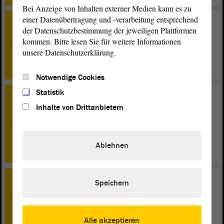
Bei Anzeige von Inhalten externer Medien kann es zu
einer Datenübertragung und -verarbeitung entsprechend
TOP 17
der Datenschutzbestimmung der jeweiligen Plattformen
Entwurf eines Zweiten Gesetzes zur Änderung des
kommen. Bitte lesen Sie für weitere Informationen
Gesetzes über die Öffentlich bestellten
unsere Datenschutzerklärung.
Vermessungsingenieure im Land Sachsen-Anhalt - Erste
Beratung
Notwendige Cookies
Statistik
TOP 18
Inhalte von Drittanbietern
Entwurf eines Gesetzes zur Änderung der Bauordnung
des Landes Sachsen-Anhalt und zur Änderung des
Gesetzes zur Durchführung der Marktüberwachung von
harmonisierten Bauprodukten in Sachsen-Anhalt - Erste
Ablehnen
Beratung
Speichern
TOP 19
Entwurf eines fünften Gesetzes zur Änderung des
Gesetzes über den Verfassungsschutz im Land Sachsen-
Anhalt - Erste Beratung
Alle akzeptieren