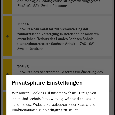
der Podologie (Podologieausbildungsförderungsgesetz -
PodAföG LSA) - Zweite Beratung
TOP 14
Entwurf eines Gesetzes zur Sicherstellung der
zahnärztlichen Versorgung in Bereichen besonderen
öffentlichen Bedarfs des Landes Sachsen-Anhalt
(Landzahnarztgesetz Sachsen-Anhalt - LZAG LSA) -
Zweite Beratung
TOP 15
Entwurf eines Achtzehnten Gesetzes zur Änderung des
Schulgesetzes des Landes Sachsen-Anhalt - Zweite
Privatsphäre-Einstellungen
Beratung
Wir nutzen Cookies auf unserer Website. Einige von
ihnen sind technisch notwendig, während andere uns
TOP 16
helfen, diese Website zu verbessern oder zusätzliche
Die Situation für Einelternfamilien und Alleinerziehende
Funktionalitäten zur Verfügung zu stellen.
in Sachsen-Anhalt - Aussprache zur Großen Anfrage