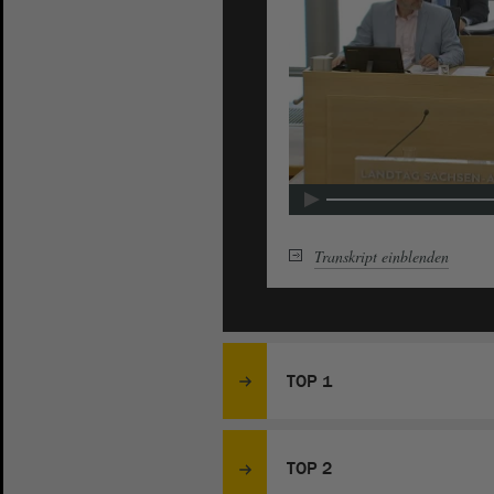
Transkript
einblenden
TOP 1
TOP 2