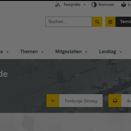
Textgröße
Kontrast
L
Term
es
Themen
Mitgestalten
Landtag
de
Vorherige Sitzung
Ar