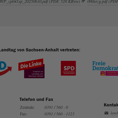
WP_zp041sp_20250610.pdf (PDF, 528 KByte)
090stzg.pdf (PDF
Landtag von Sachsen-Anhalt vertreten:
Telefon und Fax
Kontak
Zentrale:
0391 / 560 - 0
land
Fax:
0391 / 560 - 1123