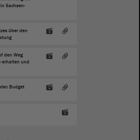
in Sachsen-
tzes über den
ratung
auf den Weg
e erhalten und
alen Budget