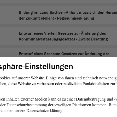
Bildung im Land Sachsen-Anhalt muss sich den Herau
der Zukunft stellen! - Regierungserklärung
Entwurf eines Vierten Gesetzes zur Änderung des
Kommunalverfassungsgesetzes - Zweite Beratung
Entwurf eines Sechsten Gesetzes zur Änderung des
Aufnahmegesetzes (Asylnotstandsgesetz Sachsen-Anhal
sphäre-Einstellungen
Beratung
ookies auf unserer Website. Einige von ihnen sind technisch notwendi
Entwurf eines Gesetzes zum Staatsvertrag zur Aufgabe
lfen, diese Website zu verbessern oder zusätzliche Funktionalitäten zu
nach dem Barrierefreiheitsstärkungsgesetz - Zweite Be
on Inhalten externer Medien kann es zu einer Datenübertragung und -v
Entwurf eines Gesetzes zur Förderung der Ausbildung i
der Datenschutzbestimmung der jeweiligen Plattformen kommen. Bitte 
(Podologieausbildungsförderungsgesetz - PodAföG LSA)
mationen unsere Datenschutzerklärung.
Beratung