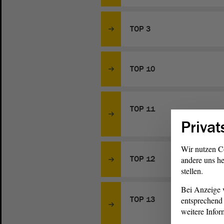
TOP 3
TOP 10
TOP 11
Privat
Wir nutzen C
TOP 12
andere uns he
stellen.
Bei Anzeige v
TOP 13
entsprechend 
weitere Infor