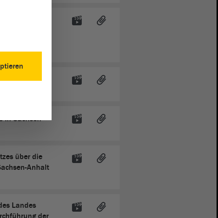
lichen
rfs des Landes
 LZAG LSA) -
ptieren
 Schulgesetzes
de in Sachsen-
tzes über die
Sachsen-Anhalt
 des Landes
rchführung der