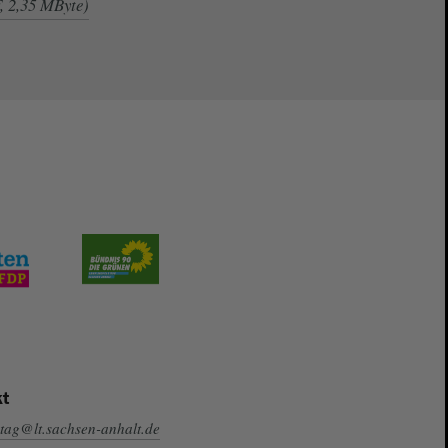
, 2,35 MByte)
t
tag@lt.sachsen-anhalt.de