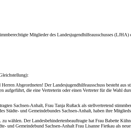
 stimmberechtigte Mitglieder des Landesjugendhilfeausschusses (LJHA)
Gleichstellung):
d Herren Abgeordneten! Der Landesjugendhilfeausschuss besteht aus s
nen aufgeführt, die eine Vertreterin oder einen Vertreter für die Wahl du
tragten Sachsen-Anhalt, Frau Tanja Rußack als stellvertretend stimmbe
d des Städte- und Gemeindebundes Sachsen-Anhalt, haben ihre Mitglieds
. zu wählen. Der Landesbehindertenbeauftragte hat Frau Babette Kühne
dte- und Gemeindebund Sachsen-Anhalt Frau Lisanne Fietkau als neues 