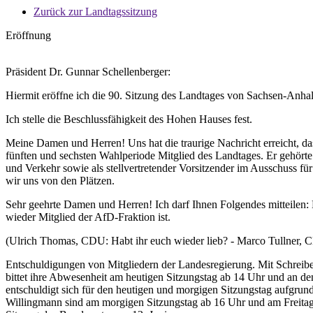
Zurück zur Landtagssitzung
Eröffnung
Präsident Dr. Gunnar Schellenberger:
Hiermit eröffne ich die 90. Sitzung des Landtages von Sachsen-Anhal
Ich stelle die Beschlussfähigkeit des Hohen Hauses fest.
Meine Damen und Herren! Uns hat die traurige Nachricht erreicht, d
fünften und sechsten Wahlperiode Mitglied des Landtages. Er gehört
und Verkehr sowie als stellvertretender Vorsitzender im Ausschuss f
wir uns von den Plätzen.
Sehr geehrte Damen und Herren! Ich darf Ihnen Folgendes mitteilen:
wieder Mitglied der AfD-Fraktion ist.
(Ulrich Thomas, CDU: Habt ihr euch wieder lieb? - Marco Tullner, C
Entschuldigungen von Mitgliedern der Landesregierung. Mit Schreiben
bittet ihre Abwesenheit am heutigen Sitzungstag ab 14 Uhr und an de
entschuldigt sich für den heutigen und morgigen Sitzungstag aufgrun
Willingmann sind am morgigen Sitzungstag ab 16 Uhr und am Freitag 