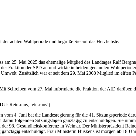
t der achten Wahlperiode und begrüße Sie auf das Herzlichste.
ass am 25. Mai 2025 das ehemalige Mitglied des Landtages Ralf Bergma
e der Fraktion der SPD an und wirkte in beiden genannten Wahlperiode
ür Umwelt. Zusätzlich war er seit dem 29. Mai 2008 Mitglied im elfte
 Mit Schreiben vom 27. Mai informierte die Fraktion der AfD darüber, 
DU: Rein-raus, rein-raus!)
 vom 4. Juni bat die Landesregierung für die 41. Sitzungsperiode daru
n darauffolgenden Sitzungstagen ganztägig zu entschuldigen. Sie nimm
d der 98. Gesundheitskonferenz in Weimar. Der Ministerpräsident Rein
ganztägig entschuldigt. Frau Ministerin Hüskens ist morgen ab 18 Uhr