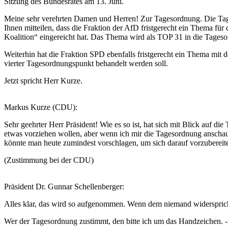
Sitzung des Bundesrates am 13. Juni.
Meine sehr verehrten Damen und Herren! Zur Tagesordnung. Die Tages
Ihnen mitteilen, dass die Fraktion der AfD fristgerecht ein Thema fü
Koalition“ eingereicht hat. Das Thema wird als TOP 31 in die Tages
Weiterhin hat die Fraktion SPD ebenfalls fristgerecht ein Thema mit
vierter Tagesordnungspunkt behandelt werden soll.
Jetzt spricht Herr Kurze.
Markus Kurze (CDU):
Sehr geehrter Herr Präsident! Wie es so ist, hat sich mit Blick auf d
etwas vorziehen wollen, aber wenn ich mir die Tagesordnung anschaue
könnte man heute zumindest vorschlagen, um sich darauf vorzubereit
(Zustimmung bei der CDU)
Präsident Dr. Gunnar Schellenberger:
Alles klar, das wird so aufgenommen. Wenn dem niemand widersprich
Wer der Tagesordnung zustimmt, den bitte ich um das Handzeichen. -