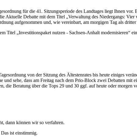
ordnung für die 41. Sitzungsperiode des Landtages liegt Ihnen vor. 
r die Aktuelle Debatte mit dem Titel „Verwaltung des Niedergangs: Vier
ordnung aufgenommen und, wie vereinbart, am morgigen Tag als dritte
 dem Titel „Investitionspaket nutzen - Sachsen-Anhalt modernisieren“ 
ie Tagesordnung von der Sitzung des Ältestenrates bis heute einiges verä
 und sehe, dass am Freitag nach dem Prio-Block zwei Debatten mit ein
en, die Beratung über die Tops 29 und 30 ggf. auf heute oder morgen 
t, dann können wir so verfahren.
 Das ist einstimmig.