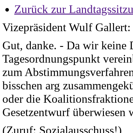
Zurück zur Landtagssitz
Vizepräsident Wulf Gallert:
Gut, danke. - Da wir keine 
Tagesordnungspunkt vereinb
zum Abstimmungsverfahren
bisschen arg zusammengekür
oder die Koalitionsfraktion
Gesetzentwurf überwiesen w
(Zuruf: Sozialausschuss!)