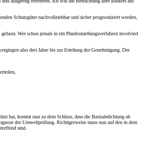
 und ausgiebig referieren. Ich will die Betrachtung aber konkret auf
nden Schutzgüter nachvollziehbar und sicher prognostiziert werden,
fasst. Wer schon jemals in ein Planfeststellungsverfahren involviert
rgingen also drei Jahre bis zur Erteilung der Genehmigung. Der
rteilen,
tützt hat, kommt nun zu dem Schluss, dass die Basisabdichtung ab
en Prognose der Umweltprüfung. Richtigerweise muss nun auf den in dem
treffend sind.