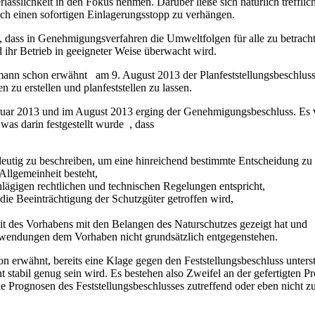
sslichkeit in den Fokus nehmen. Darüber ließe sich natürlich trefflich
ch einen sofortigen Einlagerungsstopp zu verhängen.
dass in Genehmigungsverfahren die Umweltfolgen für alle zu betrachte
ihr Betrieb in geeigneter Weise überwacht wird.
nn schon erwähnt am 9. August 2013 der Planfeststellungsbeschluss ge
 zu erstellen und planfeststellen zu lassen.
uar 2013 und im August 2013 erging der Genehmigungsbeschluss. Es ve
was darin festgestellt wurde , dass
utig zu beschreiben, um eine hinreichend bestimmte Entscheidung zu e
llgemeinheit besteht,
lägigen rechtlichen und technischen Regelungen entspricht,
ie Beeinträchtigung der Schutzgüter getroffen wird,
it des Vorhabens mit den Belangen des Naturschutzes gezeigt hat und
endungen dem Vorhaben nicht grundsätzlich entgegenstehen.
on erwähnt, bereits eine Klage gegen den Feststellungsbeschluss unters
icht stabil genug sein wird. Es bestehen also Zweifel an der gefertigt
 Prognosen des Feststellungsbeschlusses zutreffend oder eben nicht zu