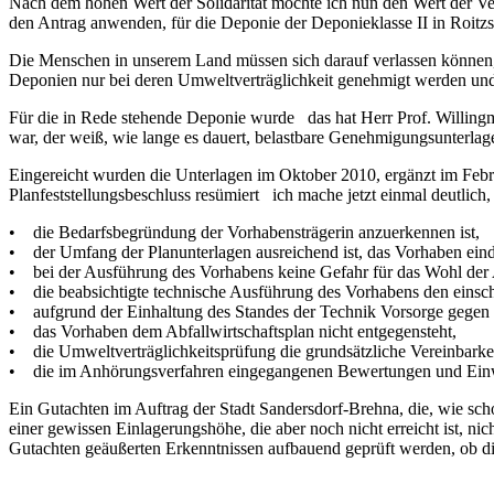
Nach dem hohen Wert der Solidarität möchte ich nun den Wert der Verlä
den Antrag anwenden, für die Deponie der Deponieklasse II in Roitzs
Die Menschen in unserem Land müssen sich darauf verlassen können, 
Deponien nur bei deren Umweltverträglichkeit genehmigt werden und 
Für die in Rede stehende Deponie wurde das hat Herr Prof. Willingma
war, der weiß, wie lange es dauert, belastbare Genehmigungsunterlagen
Eingereicht wurden die Unterlagen im Oktober 2010, ergänzt im Febr
Planfeststellungsbeschluss resümiert ich mache jetzt einmal deutlich, 
• die Bedarfsbegründung der Vorhabensträgerin anzuerkennen ist,
• der Umfang der Planunterlagen ausreichend ist, das Vorhaben einde
• bei der Ausführung des Vorhabens keine Gefahr für das Wohl der A
• die beabsichtigte technische Ausführung des Vorhabens den einsch
• aufgrund der Einhaltung des Standes der Technik Vorsorge gegen d
• das Vorhaben dem Abfallwirtschaftsplan nicht entgegensteht,
• die Umweltverträglichkeitsprüfung die grundsätzliche Vereinbarke
• die im Anhörungsverfahren eingegangenen Bewertungen und Einw
Ein Gutachten im Auftrag der Stadt Sandersdorf-Brehna, die, wie sch
einer gewissen Einlagerungshöhe, die aber noch nicht erreicht ist, n
Gutachten geäußerten Erkenntnissen aufbauend geprüft werden, ob die