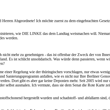
und Herren Abgeordnete! Ich möchte zuerst zu dem eingebrachten Gese
nistrieren, wie DIE LINKE das dem Landtag weismachen will. Niemand
des werden.
 nicht mehr zu genehmigen - das ist offenbar der Zweck der von Ihne
and. Es ist schlicht unsolidarisch. Was würde denn passieren, wenn wi
en?
me einer Regelung wie der thüringischen vorschlagen, nur etwas wenige
 und Sanierungsprogramm anfallen, wie es nicht nur Ihre Berliner Gen
oswerden. Dort gibt es aber gar keine Deponien mehr. Seit 2005 wird n
 jeder selbst ausmalen. Ich vermute, dass sie dem Senat die Rote Karte
toffschonend hergestellt wurden und schadstoff- und abfallarm sind, 