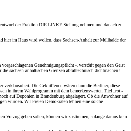
tzentwurf der Fraktion DIE LINKE Stellung nehmen und danach zu
 hier im Haus wird wollen, dass Sachsen-Anhalt zur Müllhalde der
n vorgeschlagenen Genehmigungspflicht -, verstößt gegen den Geist
r die sachsen-anhaltischen Grenzen abfalltechnisch dichtmachen?
r verklausuliert. Die Gekniffenen wären dann die Berliner; diese
ossen in ihrem Wahlprogramm mit dem bemerkenswerten Titel „rot -
ur noch auf Deponien in Brandenburg abgelagert. Ob die Anwohner auf
 zeigen würden. Wir Freien Demokraten lehnen eine solche
den Vorzug geben sollen, können wir zustimmen, solange daraus kein