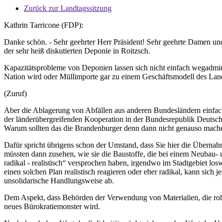
Zurück zur Landtagssitzung
Kathrin Tarricone (FDP):
Danke schön. - Sehr geehrter Herr Präsident! Sehr geehrte Damen 
der sehr heiß diskutierten Deponie in Roitzsch.
Kapazitätsprobleme von Deponien lassen sich nicht einfach wegadmi
Nation wird oder Müllimporte gar zu einem Geschäftsmodell des Lan
(Zuruf)
Aber die Ablagerung von Abfällen aus anderen Bundesländern einfach
der länderübergreifenden Kooperation in der Bundesrepublik Deutschl
Warum sollten das die Brandenburger denn dann nicht genauso mach
Dafür spricht übrigens schon der Umstand, dass Sie hier die Übernah
müssten dann zusehen, wie sie die Baustoffe, die bei einem Neubau-
radikal - realistisch“ versprochen haben, irgendwo im Stadtgebiet l
einen solchen Plan realistisch reagieren oder eher radikal, kann sich
unsolidarische Handlungsweise ab.
Dem Aspekt, dass Behörden der Verwendung von Materialien, die rohs
neues Bürokratiemonster wird.