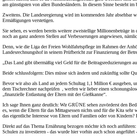
am günstigsten von allen Bundesländern. In diesem Sinne besteht im
Zweitens. Die Landesregierung wird im kommenden Jahr absehbar we
Ermäßigungen verstetigen.
Sie sehen, es werden bereits weitere zweistellige Millionenbeträge i
noch an ganz anderen Stellen auf Verbesserungen angewiesen, nämlich
Denn, wie die Liga der Freien Wohlfahrtspflege im Rahmen der Anhö
Landesrechnungshof in seinem Prüfbericht zur Finanzierung der Betr
„Das Land gibt übermäßig viel Geld für die Beitragsreduzierungen aus
Beide schlussfolgern: Dies müsse sich ändern und zukünftig sollte Qua
Bevor wir also als Land an jedem Schultag 1,1 Million € ausgeben, u
dem Tischrechner nachprüfen , werfen wir lieber einen schonungslose
„finanzielle Entlastung der Eltern mit der Gießkanne“.
Ich sage Ihnen ganz deutlich: Wir GRÜNE sehen zuvörderst den Bedarf
es, wenn die Eltern für das Mittagsessen nichts und für die Kita sehr
das eigentliche Interesse von Eltern und Familien oder von Kindern? I
Direkt auf das Thema Ernährung bezogen möchte ich noch anführen: So
Schulen zu investieren - das wurde hier vorhin auch schon angeführt