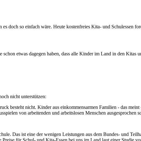
 es doch so einfach wäre. Heute kostenfreies Kita- und Schulessen f
nte schon etwas dagegen haben, dass alle Kinder im Land in den Kitas
och nicht unterstützen:
ruck besteht nicht. Kinder aus einkommensarmen Familien - das meint e
spielen von arbeitenden und arbeitslosen Menschen ausgesprochen sch
 Schule. Das ist eine der wenigen Leistungen aus dem Bundes- und Teilh
die Preise für Schul- und Kita-Essen bei uns im Land laut einer Stud