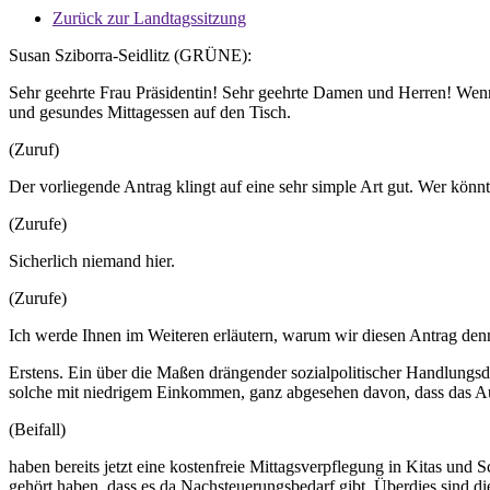
Zurück zur Landtagssitzung
Susan Sziborra-Seidlitz (GRÜNE):
Sehr geehrte Frau Präsidentin! Sehr geehrte Damen und Herren! Wenn
und gesundes Mittagessen auf den Tisch.
(Zuruf)
Der vorliegende Antrag klingt auf eine sehr simple Art gut. Wer kön
(Zurufe)
Sicherlich niemand hier.
(Zurufe)
Ich werde Ihnen im Weiteren erläutern, warum wir diesen Antrag denn
Erstens. Ein über die Maßen drängender sozialpolitischer Handlungsd
solche mit niedrigem Einkommen, ganz abgesehen davon, dass das Aus
(Beifall)
haben bereits jetzt eine kostenfreie Mittagsverpflegung in Kitas und
gehört haben, dass es da Nachsteuerungsbedarf gibt. Überdies sind 