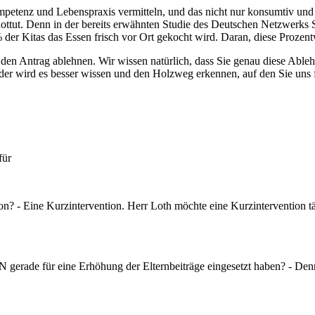
tenz und Lebenspraxis vermitteln, und das nicht nur konsumtiv und un
ottut. Denn in der bereits erwähnten Studie des Deutschen Netzwerks S
der Kitas das Essen frisch vor Ort gekocht wird. Daran, diese Prozen
ir den Antrag ablehnen. Wir wissen natürlich, dass Sie genau diese Abl
 der wird es besser wissen und den Holzweg erkennen, auf den Sie uns
e für
on? - Eine Kurzintervention. Herr Loth möchte eine Kurzintervention tä
 gerade für eine Erhöhung der Elternbeiträge eingesetzt haben? - Denn