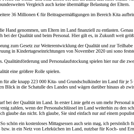
 bundesweiten Vergleich auch keine übermäßige Belastung der Eltern.
itere 36 Millionen € für Beitragsermäßigungen im Bereich Kita aufbr
n die Hand genommen, um Eltern im Land finanziell zu entlasten. Genau
 bei der Qualität und beim Personal. Hier gilt es, in Zukunft weit gr
rung zum Gesetz zur Weiterentwicklung der Qualität und zur Teilhab
euung in Kindertageseinrichtungen von November 2020 uni sono festste
. Qualitätsförderung und Personalaufstockung spielen hier nur die zwe
lität eine größere Rolle spielen.
m für alle knapp 223 000 Kita- und Grundschulkinder im Land für je 5 
n Blick in die Schatulle des Landes und wägen darüber hinaus ab zwis
 bei der Qualität im Land. In erster Linie geht es um mehr Personal i
 wenig zahlen, wenn der Personalschlüssel im Land weiterhin zu den sch
ch glaube das nicht. Ich glaube, Sie sind einfach nur auf einem populis
 schön ein kostenloses Mittagsessen auch sein mag, ich persönlich fi
 - bzw. in ein Netz von Lehrküchen im Land, nutzbar für Koch- und Ern