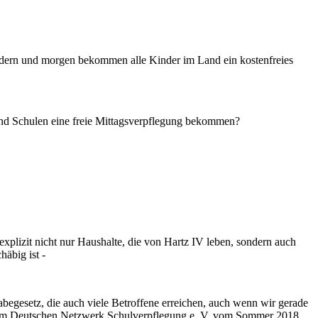
ordern und morgen bekommen alle Kinder im Land ein kostenfreies
 und Schulen eine freie Mittagsverpflegung bekommen?
xplizit nicht nur Haushalte, die von Hartz IV leben, sondern auch
äbig ist -
abegesetz, die auch viele Betroffene erreichen, auch wenn wir gerade
ie vom Deutschen Netzwerk Schulverpflegung e. V. vom Sommer 2018