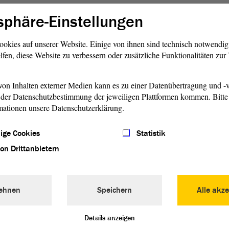
sphäre-Einstellungen
Reform der Schuldenbremse - Aktuelle Debatte
ookies auf unserer Website. Einige von ihnen sind technisch notwendi
lfen, diese Website zu verbessern oder zusätzliche Funktionalitäten zu
Beschleunigung von Infrastrukturprojekten - Beschleu
Planungs- und Genehmigungsverfahren - Aktuelle Deb
on Inhalten externer Medien kann es zu einer Datenübertragung und -v
der Datenschutzbestimmung der jeweiligen Plattformen kommen. Bitte 
Kein Zurück zu Hartz IV - "Armut per Gesetz" überwinde
mationen unsere Datenschutzerklärung.
Bürgergelddebatte versachlichen - Aktuelle Debatte
ige Cookies
Statistik
Skandalöse Wählertäuschung: Wie die CDU mit den Wa
von Drittanbietern
SPD und BÜNDNIS 90/DIE GRÜNEN linke Politik macht 
Debatte
ehnen
Speichern
Alle akze
Entwurf eines Fünften Gesetzes zur Änderung des Au
- Zweite Beratung
Details anzeigen