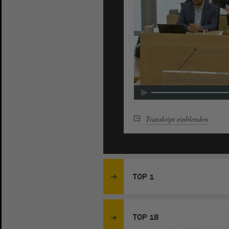
Transkript
einblenden
TOP 1
TOP 18