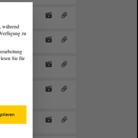
g, während
r Verfügung zu
nigung von
atte
erarbeitung
lesen Sie für
n -
hlverlierern
- Aktuelle
ptieren
fnahmegesetzes