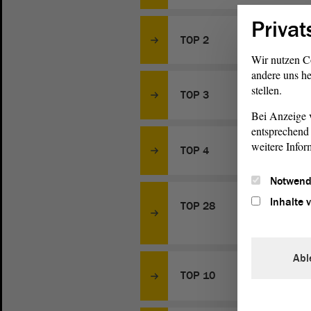
Privat
TOP 2
Wir nutzen C
andere uns he
stellen.
TOP 3
Bei Anzeige v
entsprechend 
weitere Infor
TOP 4
Notwend
Inhalte 
TOP 28
Abl
TOP 10