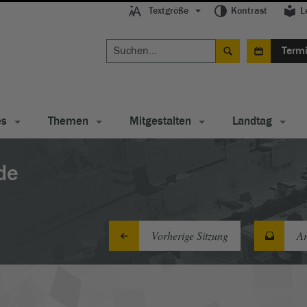
Textgröße
Kontrast
L
Term
es
Themen
Mitgestalten
Landtag
de
Vorherige Sitzung
Ar