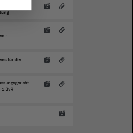
nerfüllung
atung
n -
ns für die
ssungsgericht
, 1 BvR