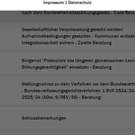
Impressum
|
Datenschutz
Entwurf eines Gesetzes zum Staatsvertrag zur Aufgabe
nach dem Barrierefreiheitsstärkungsgesetz - Erste Ber
Gesellschaftlicher Verantwortung gerecht werden!
Aufnahmebedingungen gestalten - Kommunen entlaste
Integrationsarbeit sichern - Zweite Beratung
Bürgerrat "Potenziale des längeren gemeinsamen Lerne
Bildungsgerechtigkeit" einsetzen - Beratung
Stellungnahme zu dem Verfahren vor dem Bundesverfa
- Bundes-verfassungsgerichtsverfahren 1 BvR 2524/24
2525/24 (ADrs. 8/REV/58) - Beratung
Schlussbemerkungen