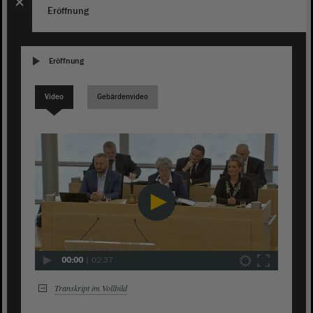
Eröffnung
Eröffnung
Video
Gebärdenvideo
00:00
|
02:37
Transkript im Vollbild