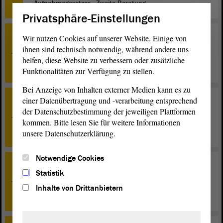
Aufnahmegesetzes - Zweite Beratung
Privatsphäre-Einstellungen
Wir nutzen Cookies auf unserer Website. Einige von
TOP 11
ihnen sind technisch notwendig, während andere uns
Entwurf eines Gesetzes zum Staatsvertrag zur
Aufgabenerfüllung nach dem
helfen, diese Website zu verbessern oder zusätzliche
Barrierefreiheitsstärkungsgesetz - Erste Beratung
Funktionalitäten zur Verfügung zu stellen.
Bei Anzeige von Inhalten externer Medien kann es zu
einer Datenübertragung und -verarbeitung entsprechend
TOP 12
der Datenschutzbestimmung der jeweiligen Plattformen
Gesellschaftlicher Verantwortung gerecht werden!
kommen. Bitte lesen Sie für weitere Informationen
Aufnahmebedingungen gestalten - Kommunen
entlasten - Integrationsarbeit sichern - Zweite Beratung
unsere Datenschutzerklärung.
Notwendige Cookies
TOP 26
Statistik
Bürgerrat "Potenziale des längeren gemeinsamen
Lernens für die Bildungsgerechtigkeit" einsetzen -
Inhalte von Drittanbietern
Beratung