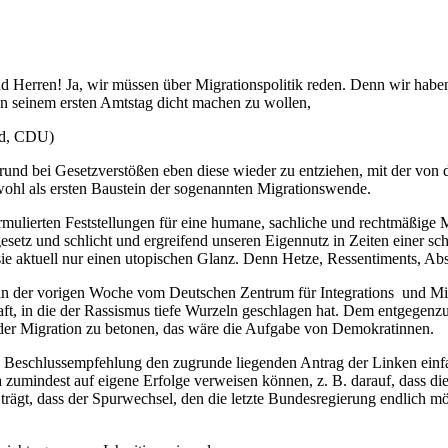
nd Herren! Ja, wir müssen über Migrationspolitik reden. Denn wir habe
 an seinem ersten Amtstag dicht machen zu wollen,
nd, CDU)
grund bei Gesetzverstößen eben diese wieder zu entziehen, mit der von
wohl als ersten Baustein der sogenannten Migrationswende.
ormulierten Feststellungen für eine humane, sachliche und rechtmäßige 
esetz und schlicht und ergreifend unseren Eigennutz in Zeiten einer
n sie aktuell nur einen utopischen Glanz. Denn Hetze, Ressentiments, 
in der vorigen Woche vom Deutschen Zentrum für Integrations und Migr
haft, in die der Rassismus tiefe Wurzeln geschlagen hat. Dem entgegen
ender Migration zu betonen, das wäre die Aufgabe von Demokratinnen.
en Beschlussempfehlung den zugrunde liegenden Antrag der Linken einf
a zumindest auf eigene Erfolge verweisen können, z. B. darauf, dass d
e trägt, dass der Spurwechsel, den die letzte Bundesregierung endlich 