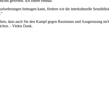
nichts gewesen. Ich zitiere einmal:
orderungen beitragen kann, fördern wir die interkulturelle Sensibil
e.“
hen, dass auch Sie den Kampf gegen Rassismus und Ausgrenzung nicht 
eichen. - Vielen Dank.