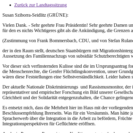
Zurück zur Landtagssitzung
Susan Sziborra-Seidlitz (GRÜNE):
Vielen Dank. - Sehr geehrte Frau Präsidentin! Sehr geehrte Damen u
für den es nichts Wichtigeres gibt als die Ankündigung, die Grenzen
(Zustimmung von Frank Bommersbach, CDU, und von Stefan Rula
der in den Raum stellt, deutschen Staatsbürgern mit Migrationshinter
Aussetzung des Familiennachzugs von subsidiär Schutzberechtigten 
Vor dieser sich verfinsternden Kulisse sind die im Ursprungsantrag f
die Menschenrechte, die Genfer Flüchtlingskonvention, unser Grundg
wären diese Feststellungen eine Selbstverständlichkeit. Leider habe
Der aktuelle Nationale Diskriminierungs und Rassismusmonitor, der 
repräsentativer und empirischer Forschung ein Bild unserer Gesellsc
Gleichheit und der Solidarität entgegenzuhalten, die Chance geling
Es entsetzt mich, dass die Mehrheit hier im Haus mit der vorliegend
Beschlussempfehlung Ihrerseits. Was für ein Versäumnis. Man hätte j
Spracherwerb über die Integration in die Arbeit zu befördern, Frücht
Integrationsperspektiven für Geflüchtete eröffnen.