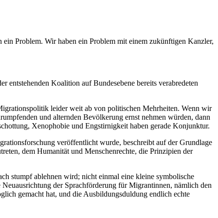
n ein Problem. Wir haben ein Problem mit einem zukünftigen Kanzler,
 der entstehenden Koalition auf Bundesebene bereits verabredeten
Migrationspolitik leider weit ab von politischen Mehrheiten. Wenn wir
 schrumpfenden und alternden Bevölkerung ernst nehmen würden, dann
Abschottung, Xenophobie und Engstirnigkeit haben gerade Konjunktur.
ationsforschung veröffentlicht wurde, beschreibt auf der Grundlage
zutreten, dem Humanität und Menschenrechte, die Prinzipien der
ach stumpf ablehnen wird; nicht einmal eine kleine symbolische
ie Neuausrichtung der Sprachförderung für Migrantinnen, nämlich den
möglich gemacht hat, und die Ausbildungsduldung endlich echte