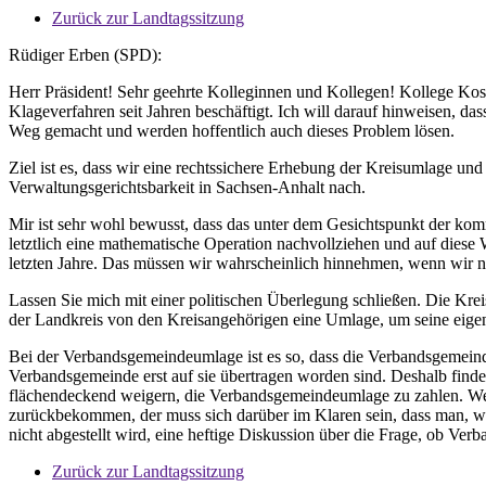
Zurück zur Landtagssitzung
Rüdiger Erben (SPD):
Herr Präsident! Sehr geehrte Kolleginnen und Kollegen! Kollege Ko
Klageverfahren seit Jahren beschäftigt. Ich will darauf hinweisen, d
Weg gemacht und werden hoffentlich auch dieses Problem lösen.
Ziel ist es, dass wir eine rechtssichere Erhebung der Kreisumlage
Verwaltungsgerichtsbarkeit in Sachsen-Anhalt nach.
Mir ist sehr wohl bewusst, dass das unter dem Gesichtspunkt der kom
letztlich eine mathematische Operation nachvollziehen und auf diese W
letzten Jahre. Das müssen wir wahrscheinlich hinnehmen, wenn wir nic
Lassen Sie mich mit einer politischen Überlegung schließen. Die Kre
der Landkreis von den Kreisangehörigen eine Umlage, um seine eige
Bei der Verbandsgemeindeumlage ist es so, dass die Verbandsgemeind
Verbandsgemeinde erst auf sie übertragen worden sind. Deshalb finde
flächendeckend weigern, die Verbandsgemeindeumlage zu zahlen. Wer s
zurückbekommen, der muss sich darüber im Klaren sein, dass man, we
nicht abgestellt wird, eine heftige Diskussion über die Frage, ob 
Zurück zur Landtagssitzung