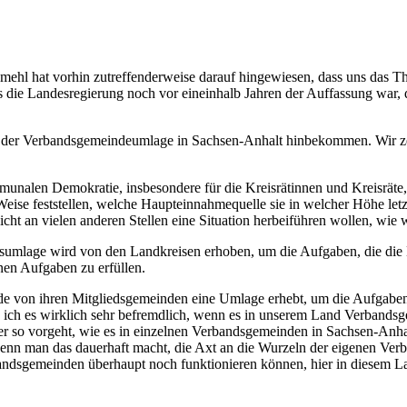
smehl hat vorhin zutreffenderweise darauf hingewiesen, dass uns das 
ass die Landesregierung noch vor eineinhalb Jahren der Auffassung war, 
 und der Verbandsgemeindeumlage in Sachsen-Anhalt hinbekommen. Wir 
munalen Demokratie, insbesondere für die Kreisrätinnen und Kreisräte,
eise feststellen, welche Haupteinnahmequelle sie in welcher Höhe letzt
ht an vielen anderen Stellen eine Situation herbeiführen wollen, wie 
isumlage wird von den Landkreisen erhoben, um die Aufgaben, die die 
nen Aufgaben zu erfüllen.
e von ihren Mitgliedsgemeinden eine Umlage erhebt, um die Aufgaben d
 ich es wirklich sehr befremdlich, wenn es in unserem Land Verbandsg
o vorgeht, wie es in einzelnen Verbandsgemeinden in Sachsen-Anhalt d
nn man das dauerhaft macht, die Axt an die Wurzeln der eigenen Verba
Verbandsgemeinden überhaupt noch funktionieren können, hier in diese