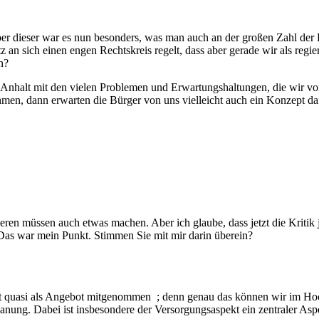
ber dieser war es nun besonders, was man auch an der großen Zahl der Fra
an sich einen engen Rechtskreis regelt, dass aber gerade wir als regi
n?
nhalt mit den vielen Problemen und Erwartungshaltungen, die wir von
men, dann erwarten die Bürger von uns vielleicht auch ein Konzept da
ren müssen auch etwas machen. Aber ich glaube, dass jetzt die Kritik
 Das war mein Punkt. Stimmen Sie mit mir darin überein?
etzt quasi als Angebot mitgenommen ; denn genau das können wir im Hoc
ng. Dabei ist insbesondere der Versorgungsaspekt ein zentraler Aspe