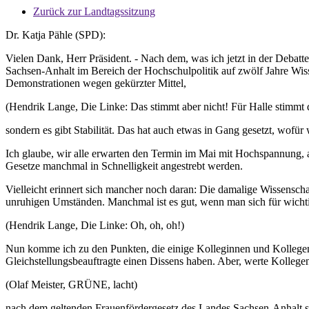
Zurück zur Landtagssitzung
Dr. Katja Pähle (SPD):
Vielen Dank, Herr Präsident. - Nach dem, was ich jetzt in der Debatte
Sachsen-Anhalt im Bereich der Hochschulpolitik auf zwölf Jahre Wisse
Demonstrationen wegen gekürzter Mittel,
(Hendrik Lange, Die Linke: Das stimmt aber nicht! Für Halle stimmt d
sondern es gibt Stabilität. Das hat auch etwas in Gang gesetzt, wofü
Ich glaube, wir alle erwarten den Termin im Mai mit Hochspannung, a
Gesetze manchmal in Schnelligkeit angestrebt werden.
Vielleicht erinnert sich mancher noch daran: Die damalige Wissenscha
unruhigen Umständen. Manchmal ist es gut, wenn man sich für wichti
(Hendrik Lange, Die Linke: Oh, oh, oh!)
Nun komme ich zu den Punkten, die einige Kolleginnen und Kollegen e
Gleichstellungsbeauftragte einen Dissens haben. Aber, werte Kollege
(Olaf Meister, GRÜNE, lacht)
nach dem geltenden Frauenfördergesetz des Landes Sachsen-Anhalt si