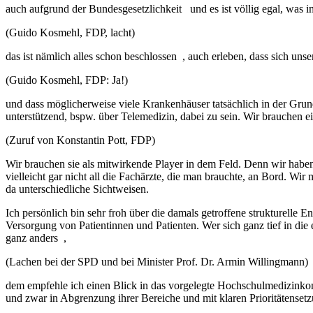
auch aufgrund der Bundesgesetzlichkeit und es ist völlig egal, was in 
(Guido Kosmehl, FDP, lacht)
das ist nämlich alles schon beschlossen , auch erleben, dass sich un
(Guido Kosmehl, FDP: Ja!)
und dass möglicherweise viele Krankenhäuser tatsächlich in der Grun
unterstützend, bspw. über Telemedizin, dabei zu sein. Wir brauchen ei
(Zuruf von Konstantin Pott, FDP)
Wir brauchen sie als mitwirkende Player in dem Feld. Denn wir haben
vielleicht gar nicht all die Fachärzte, die man brauchte, an Bord. W
da unterschiedliche Sichtweisen.
Ich persönlich bin sehr froh über die damals getroffene strukturelle E
Versorgung von Patientinnen und Patienten. Wer sich ganz tief in di
ganz anders ,
(Lachen bei der SPD und bei Minister Prof. Dr. Armin Willingmann)
dem empfehle ich einen Blick in das vorgelegte Hochschulmedizinkonz
und zwar in Abgrenzung ihrer Bereiche und mit klaren Prioritätenset