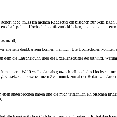
 gehört habe, muss ich meinen Redezettel ein bisschen zur Seite legen. 
nschaftspolitik, Hochschulpolitik zurückblicken, in denen an unseren 
as nicht!)
r wir alle sehr dankbar sein können, nämlich: Die Hochschulen konnten 
n dem die Entscheidung über die Exzellenzcluster gefällt wird. Warum s
ftsministerin Wolff wollte damals ganz schnell noch das Hochschulmedi
ge Gesetze ein bisschen mehr Zeit nimmt, zumal der Bedarf zur Änderu
ben angesprochen haben und die mich tatsächlich ein bisschen irritier
n,
nd alle hauptamtlichen Gleichstellungsbeauftragten, z. B. bei den K