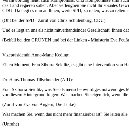
Verantwortung heißt auch Kompromiss. Und Kompromisse sind auch ein
das Land regieren sollen. Aber verleugnen Sie nicht Ihr soziales Gew
CDU. Da liegt es nun an Ihnen, werte SPD, zu retten, was zu retten is
(Oh! bei der SPD - Zuruf von Chris Schulenburg, CDU)
Und es liegt an uns als nicht mitverhandelnder Gesellschaft, Ihnen d
(Beifall bei den GRÜNEN und bei der Linken - Ministerin Eva Feußn
Vizepräsidentin Anne-Marie Keding:
Einen Moment, Frau Siborra Seidlitz, es gibt eine Intervention von Her
Dr. Hans-Thomas Tillschneider (AfD):
Frau Sziborra-Seidlitz, was Sie als menschenwürdiges notwendiges Mi
vor diesem Hintergrund fragen: Was machen Sie eigentlich, wenn die 
(Zuruf von Eva von Angern, Die Linke)
Was machen Sie, wenn das nicht mehr finanzierbar ist? Sie leiten al
(Unruhe)