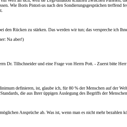
 Wert an sich, weil sie Legi-timation schaffen zwischen Parteien, di
issen. Wie Boris Pistori-us nach den Sondierungsgesprächen treffend fe
t.
abei den Rücken zu stärken. Das werden wir tun; das verspreche ich Ih
er: Na aber!)
rn Dr. Tillschneider und eine Frage von Herrn Pott. - Zuerst bitte Herr 
nimum definieren, ist, glaube ich, für 80 % der Menschen auf der Wel
Standards, die aus Ihrer üppigen Auslegung des Begriffs der Menschen
le möglichen Ansprüche ab. Was ist, wenn man es nicht mehr bezahlen 