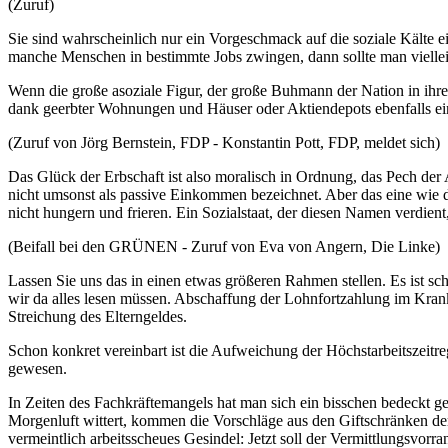
(Zuruf)
Sie sind wahrscheinlich nur ein Vorgeschmack auf die soziale Kälte
manche Menschen in bestimmte Jobs zwingen, dann sollte man vielleich
Wenn die große asoziale Figur, der große Buhmann der Nation in ihren
dank geerbter Wohnungen und Häuser oder Aktiendepots ebenfalls ein
(Zuruf von Jörg Bernstein, FDP - Konstantin Pott, FDP, meldet sich)
Das Glück der Erbschaft ist also moralisch in Ordnung, das Pech der 
nicht umsonst als passive Einkommen bezeichnet. Aber das eine wie d
nicht hungern und frieren. Ein Sozialstaat, der diesen Namen verdien
(Beifall bei den GRÜNEN - Zuruf von Eva von Angern, Die Linke)
Lassen Sie uns das in einen etwas größeren Rahmen stellen. Es ist s
wir da alles lesen müssen. Abschaffung der Lohnfortzahlung im Krankhe
Streichung des Elterngeldes.
Schon konkret vereinbart ist die Aufweichung der Höchstarbeitszeitre
gewesen.
In Zeiten des Fachkräftemangels hat man sich ein bisschen bedeckt ge
Morgenluft wittert, kommen die Vorschläge aus den Giftschränken de
vermeintlich arbeitsscheues Gesindel: Jetzt soll der Vermittlungsvorra