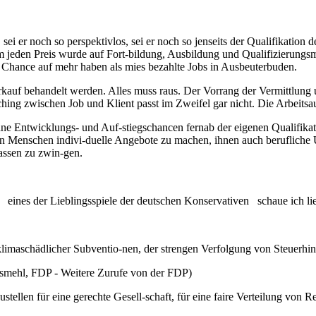
lt, sei er noch so perspektivlos, sei er noch so jenseits der Qualifikat
 um jeden Preis wurde auf Fort-bildung, Ausbildung und Qualifizierung
e Chance auf mehr haben als mies bezahlte Jobs in Ausbeuterbuden.
kauf behandelt werden. Alles muss raus. Der Vorrang der Vermittlung u
tching zwischen Job und Klient passt im Zweifel gar nicht. Die Arbeits
hne Entwicklungs- und Auf-stiegschancen fernab der eigenen Qualifika
 den Menschen indivi-duelle Angebote zu machen, ihnen auch beruflich
assen zu zwin-gen.
 eines der Lieblingsspiele der deutschen Konservativen schaue ich li
klimaschädlicher Subventio-nen, der strengen Verfolgung von Steuerhin
smehl, FDP - Weitere Zurufe von der FDP)
tellen für eine gerechte Gesell-schaft, für eine faire Verteilung von 