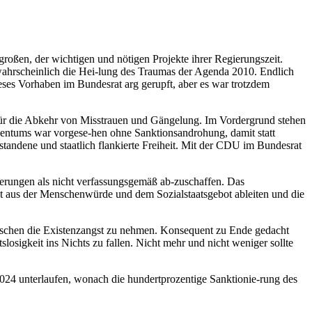
roßen, der wichtigen und nötigen Projekte ihrer Regierungszeit.
s wahrscheinlich die Hei-lung des Traumas der Agenda 2010. Endlich
eses Vorhaben im Bundesrat arg gerupft, aber es war trotzdem
t für die Abkehr von Misstrauen und Gängelung. Im Vordergrund stehen
entums war vorgese-hen ohne Sanktionsandrohung, damit statt
rstandene und staatlich flankierte Freiheit. Mit der CDU im Bundesrat
ierungen als nicht verfassungsgemäß ab-zuschaffen. Das
kt aus der Menschenwürde und dem Sozialstaatsgebot ableiten und die
 Menschen die Existenzangst zu nehmen. Konsequent zu Ende gedacht
losigkeit ins Nichts zu fallen. Nicht mehr und nicht weniger sollte
2024 unterlaufen, wonach die hundertprozentige Sanktionie-rung des