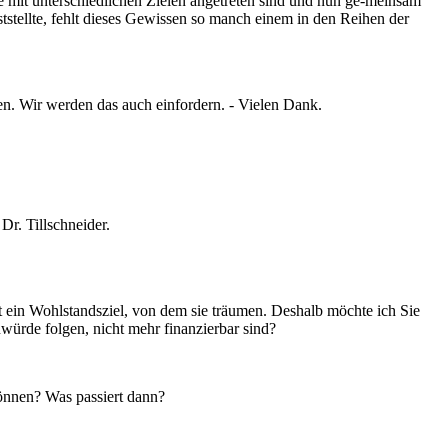
e mit unterschiedlichen Zielen angetreten sind und nun ge-meinsam
ststellte, fehlt dieses Gewissen so manch einem in den Reihen der
nen. Wir werden das auch einfordern. - Vielen Dank.
Dr. Tillschneider.
t ein Wohlstandsziel, von dem sie träumen. Deshalb möchte ich Sie
würde folgen, nicht mehr finanzierbar sind?
können? Was passiert dann?