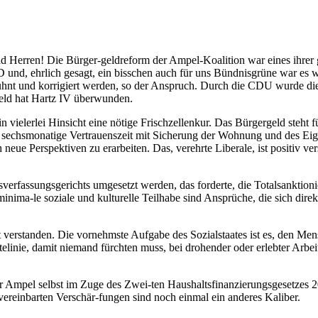
d Herren! Die Bürger-geldreform der Ampel-Koalition war eines ihrer g
SPD und, ehrlich gesagt, ein bisschen auch für uns Bündnisgrüne war e
sühnt und korrigiert werden, so der Anspruch. Durch die CDU wurde di
geld hat Hartz IV überwunden.
 vielerlei Hinsicht eine nötige Frischzellenkur. Das Bürgergeld steh
 sechsmonatige Vertrauenszeit mit Sicherung der Wohnung und des Eig
eue Perspektiven zu erarbeiten. Das, verehrte Liberale, ist positiv ve
verfassungsgerichts umgesetzt werden, das forderte, die Totalsanktion
nima-le soziale und kulturelle Teilhabe sind Ansprüche, die sich dire
icht verstanden. Die vornehmste Aufgabe des Sozialstaates ist es, den
inie, damit niemand fürchten muss, bei drohender oder erlebter Arbeits
er Ampel selbst im Zuge des Zwei-ten Haushaltsfinanzierungsgesetzes 
ereinbarten Verschär-fungen sind noch einmal ein anderes Kaliber.