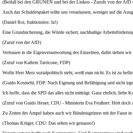
(Beifall bei den GRÜNEN und bei der Linken - Zurufe von der AfD 
Auch das Schuldenpaket sollte uns veranlassen, weniger auf die Ausga
(Daniel Roi, fraktionslos: Ja!)
Eine Grundsicherung, die Würde sichert, nachhaltige Arbeitsförderung
(Zuruf von der AfD)
Vertrauen in die Eigenverantwortung des Einzelnen, dafür stehen wi
(Zuruf von Kathrin Tarricone, FDP)
Wofür Herr Merz sozialpolitisch steht, weiß man nicht. Es ist zu befürch
(Guido Kosmehl, FDP: Nach Eignung und Befähigung und nicht irg
Ich hoffe, dass die SPD das alles nicht mitträgt. Ganz ehrlich, lieb
(Zuruf von Guido Heuer, CDU - Ministerin Eva Feußner: Hört doch auf
Zu Zeiten der Ampel haben auch wir Bündnisgrünen mit der Faust in 
(Thomas Krüger, CDU: Das sehen wir genauso!)