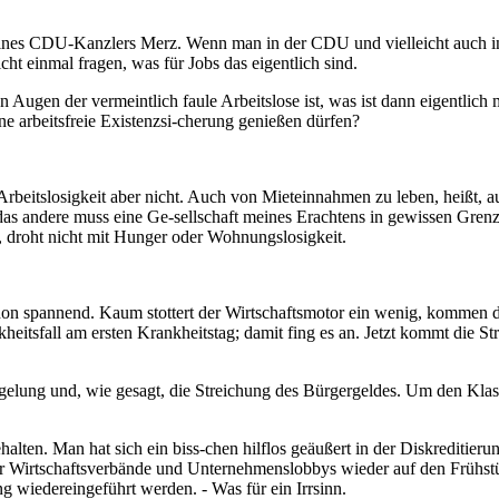
 eines CDU-Kanzlers Merz. Wenn man in der CDU und vielleicht auch in
t einmal fragen, was für Jobs das eigentlich sind.
 Augen der vermeintlich faule Arbeitslose ist, was ist dann eigentlich 
e arbeitsfreie Existenzsi-cherung genießen dürfen?
Arbeitslosigkeit aber nicht. Auch von Mieteinnahmen zu leben, heißt, 
as andere muss eine Ge-sellschaft meines Erachtens in gewissen Grenz
t, droht nicht mit Hunger oder Wohnungslosigkeit.
chon spannend. Kaum stottert der Wirtschaftsmotor ein wenig, kommen d
itsfall am ersten Krankheitstag; damit fing es an. Jetzt kommt die Str
gelung und, wie gesagt, die Streichung des Bürgergeldes. Um den Klassen
halten. Man hat sich ein biss-chen hilflos geäußert in der Diskreditie
r Wirtschaftsverbände und Unternehmenslobbys wieder auf den Frühstüc
ng wiedereingeführt werden. - Was für ein Irrsinn.