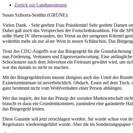
Zurück zur Landtagssitzung
Susan Sziborra-Seidlitz (GRÜNE):
Vielen Dank. - Sehr geehrte Frau Präsidentin! Sehr geehrte Damen un
Dabei galt noch das Versprechen der Fortschrittskoalition. Für die 
sollte Hartz IV überwunden, der Verrat an der ureigenen Klientel ge
weiterhin mehr als nur al-ter Wein in neuen Schläuchen. Das Bürger
Trotz des CDU-Angriffs war das Bürgergeld für die Grundsicherung in
nun Förderung, Vertrauen und Eigenverantwortung. Eine anfängliche
Schockstarre nach dem Jobverlust ein Freiraum gewährt wird, um sich n
war das damals so nicht zu machen.
Mit der Bürgergeldreform musste übrigens auch das Urteil des Bundes
Existenzminimum ist unverbrüchlich. Obdach, Essen auf dem Tisch, mi
ganz bestimmt nicht vom Wohlverhalten einer Person abhängen.
Wer das negiert, der hat das Prinzip der sozialen Marktwirtschaft n
braucht es dazu ein Grundeinkommen, zumindest eine garantierte Haltel
das Bürgergeld leisten.
Diese Garantie soll jetzt zerschlagen werden. Sie wurde schon von d
Regelsatzes wiedereingeführt wurde. Aber die im Sondierungspapier v