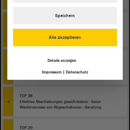
rechtlich selbstständige Förderbank - Erste Beratung
Speichern
TOP 18
Entwurf eines Gesetzes zur Änderung der
Landeshaushaltsordnung des Landes Sachsen-Anhalt -
Alle akzeptieren
Erste Beratung
TOP 27
Details anzeigen
Schluss mit politischer Bevormundung und
Indoktrination! Abschaffung der Landeszentrale für
Impressum
|
Datenschutz
politische Bildung! - Beratung
TOP 28
Effektive Abschiebungen gewährleisten - keine
Wiedereinreise von Abgeschobenen - Beratung
TOP 29