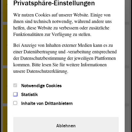
Privatsphäre-Einstellungen
Entwurf eines Achten Gesetzes zur Änderung des
Wahlgesetzes des Landes Sachsen-Anhalt - Zweite
Beratung
Wir nutzen Cookies auf unserer Website. Einige von
ihnen sind technisch notwendig, während andere uns
helfen, diese Website zu verbessern oder zusätzliche
Funktionalitäten zur Verfügung zu stellen.
TOP 15
Entwurf eines Gesetzes zum Abkommen zur Änderung
Bei Anzeige von Inhalten externer Medien kann es zu
des Abkommens über die Errichtung und Finanzierung
einer Datenübertragung und -verarbeitung entsprechend
des Instituts für medizinische und pharmazeutische
Prüfungsaufgaben - Zweite Beratung
der Datenschutzbestimmung der jeweiligen Plattformen
kommen. Bitte lesen Sie für weitere Informationen
unsere Datenschutzerklärung.
TOP 16
Entwurf eines Gesetzes zur Änderung des Kinder- und
Notwendige Cookies
Jugendhilfegesetzes des Landes Sachsen-Anhalt - Erste
Statistik
Beratung
Inhalte von Drittanbietern
TOP 17
Entwurf eines Gesetzes zur Änderung des Gesetzes zur
Ablehnen
Errichtung der Investitionsbank Sachsen-Anhalt als