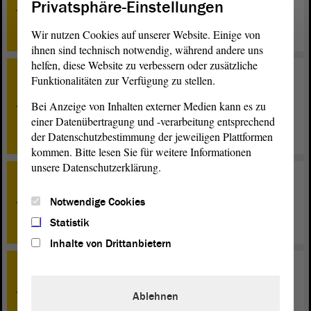
Privatsphäre-Einstellungen
Entwurf eines Achten Gesetzes zur Änderung des
Wahlgesetzes des Landes Sachsen-Anhalt - Zweite
Beratung
Wir nutzen Cookies auf unserer Website. Einige von
ihnen sind technisch notwendig, während andere uns
helfen, diese Website zu verbessern oder zusätzliche
Funktionalitäten zur Verfügung zu stellen.
TOP 15
Entwurf eines Gesetzes zum Abkommen zur Änderung
Bei Anzeige von Inhalten externer Medien kann es zu
des Abkommens über die Errichtung und Finanzierung
einer Datenübertragung und -verarbeitung entsprechend
des Instituts für medizinische und pharmazeutische
Prüfungsaufgaben - Zweite Beratung
der Datenschutzbestimmung der jeweiligen Plattformen
kommen. Bitte lesen Sie für weitere Informationen
unsere Datenschutzerklärung.
TOP 16
Entwurf eines Gesetzes zur Änderung des Kinder- und
Notwendige Cookies
Jugendhilfegesetzes des Landes Sachsen-Anhalt - Erste
Statistik
Beratung
Inhalte von Drittanbietern
TOP 17
Entwurf eines Gesetzes zur Änderung des Gesetzes zur
Ablehnen
Errichtung der Investitionsbank Sachsen-Anhalt als