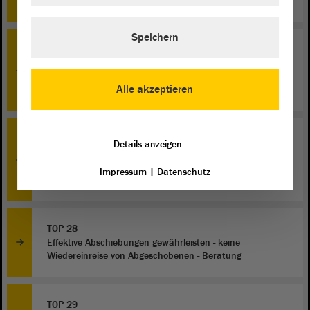
rechtlich selbstständige Förderbank - Erste Beratung
Speichern
TOP 18
Entwurf eines Gesetzes zur Änderung der
Landeshaushaltsordnung des Landes Sachsen-Anhalt -
Alle akzeptieren
Erste Beratung
TOP 27
Details anzeigen
Schluss mit politischer Bevormundung und
Indoktrination! Abschaffung der Landeszentrale für
Impressum
|
Datenschutz
politische Bildung! - Beratung
TOP 28
Effektive Abschiebungen gewährleisten - keine
Wiedereinreise von Abgeschobenen - Beratung
TOP 29