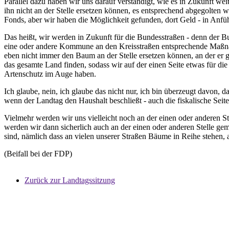
Parallel dazu haben wir uns darauf verständigt, wie es in Zukunft we
ihn nicht an der Stelle ersetzen können, es entsprechend abgegolten w
Fonds, aber wir haben die Möglichkeit gefunden, dort Geld - in Anfüh
Das heißt, wir werden in Zukunft für die Bundesstraßen - denn der Bun
eine oder andere Kommune an den Kreisstraßen entsprechende Maßnah
eben nicht immer den Baum an der Stelle ersetzen können, an der er ge
das gesamte Land finden, sodass wir auf der einen Seite etwas für d
Artenschutz im Auge haben.
Ich glaube, nein, ich glaube das nicht nur, ich bin überzeugt davon, d
wenn der Landtag den Haushalt beschließt - auch die fiskalische Seite
Vielmehr werden wir uns vielleicht noch an der einen oder anderen Ste
werden wir dann sicherlich auch an der einen oder anderen Stelle g
sind, nämlich dass an vielen unserer Straßen Bäume in Reihe stehen, 
(Beifall bei der FDP)
Zurück zur Landtagssitzung