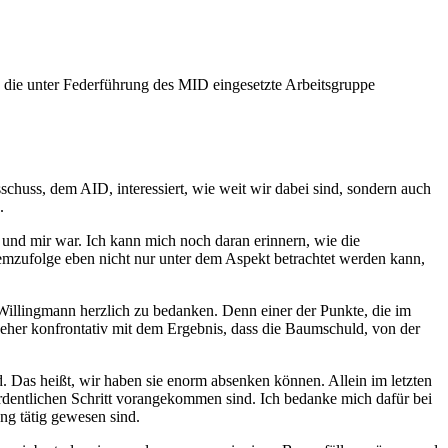
and die unter Federführung des MID eingesetzte Arbeitsgruppe
sschuss, dem AID, interessiert, wie weit wir dabei sind, sondern auch
d.
und mir war. Ich kann mich noch daran erinnern, wie die
emzufolge eben nicht nur unter dem Aspekt betrachtet werden kann,
Willingmann herzlich zu bedanken. Denn einer der Punkte, die im
n eher konfrontativ mit dem Ergebnis, dass die Baumschuld, von der
d. Das heißt, wir haben sie enorm absenken können. Allein im letzten
ordentlichen Schritt vorangekommen sind. Ich bedanke mich dafür bei
ung tätig gewesen sind.