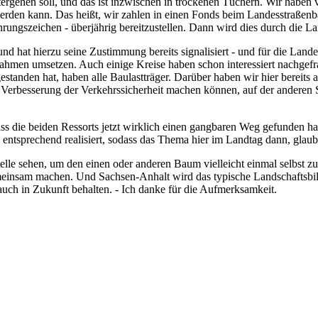
itergehen soll, und das ist inzwischen in trockenen Tüchern. Wir habe
erden kann. Das heißt, wir zahlen in einen Fonds beim Landesstraßenbaub
rungszeichen - überjährig bereitzustellen. Dann wird dies durch die La
d hat hierzu seine Zustimmung bereits signalisiert - und für die Landess
men umsetzen. Auch einige Kreise haben schon interessiert nachgefra
standen hat, haben alle Baulastträger. Darüber haben wir hier bereits a
ie Verbesserung der Verkehrssicherheit machen können, auf der anderen
ass die beiden Ressorts jetzt wirklich einen gangbaren Weg gefunden hab
 entsprechend realisiert, sodass das Thema hier im Landtag dann, glaub
lle sehen, um den einen oder anderen Baum vielleicht einmal selbst zu 
emeinsam machen. Und Sachsen-Anhalt wird das typische Landschaftsbild
auch in Zukunft behalten. - Ich danke für die Aufmerksamkeit.