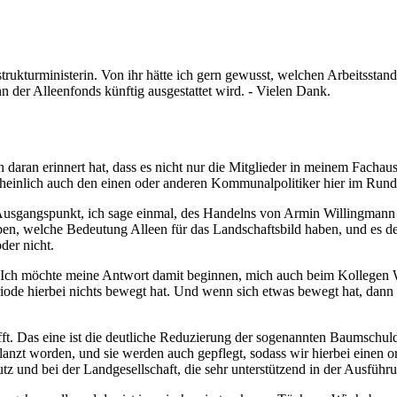
astrukturministerin. Von ihr hätte ich gern gewusst, welchen Arbeitsst
nn der Alleenfonds künftig ausgestattet wird. - Vielen Dank.
h daran erinnert hat, dass es nicht nur die Mitglieder in meinem Fachau
cheinlich auch den einen oder anderen Kommunalpolitiker hier im Run
 Ausgangspunkt, ich sage einmal, des Handelns von Armin Willingmann 
ben, welche Bedeutung Alleen für das Landschaftsbild haben, und es d
oder nicht.
en. Ich möchte meine Antwort damit beginnen, mich auch beim Kollegen 
eriode hierbei nichts bewegt hat. Und wenn sich etwas bewegt hat, dan
.
fft. Das eine ist die deutliche Reduzierung der sogenannten Baumschul
lanzt worden, und sie werden auch gepflegt, sodass wir hierbei einen 
tz und bei der Landgesellschaft, die sehr unterstützend in der Ausführ