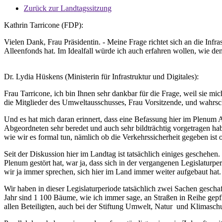
Zurück zur Landtagssitzung
Kathrin Tarricone (FDP):
Vielen Dank, Frau Präsidentin. - Meine Frage richtet sich an die Infr
Alleenfonds hat. Im Idealfall würde ich auch erfahren wollen, wie de
Dr. Lydia Hüskens (Ministerin für Infrastruktur und Digitales):
Frau Tarricone, ich bin Ihnen sehr dankbar für die Frage, weil sie mic
die Mitglieder des Umweltausschusses, Frau Vorsitzende, und wahrs
Und es hat mich daran erinnert, dass eine Befassung hier im Plenum
Abgeordneten sehr beredet und auch sehr bildträchtig vorgetragen ha
wie wir es formal tun, nämlich ob die Verkehrssicherheit gegeben ist 
Seit der Diskussion hier im Landtag ist tatsächlich einiges gescheh
Plenum gestört hat, war ja, dass sich in der vergangenen Legislaturp
wir ja immer sprechen, sich hier im Land immer weiter aufgebaut hat
Wir haben in dieser Legislaturperiode tatsächlich zwei Sachen gescha
Jahr sind 1 100 Bäume, wie ich immer sage, an Straßen in Reihe gepf
allen Beteiligten, auch bei der Stiftung Umwelt, Natur und Klimaschu