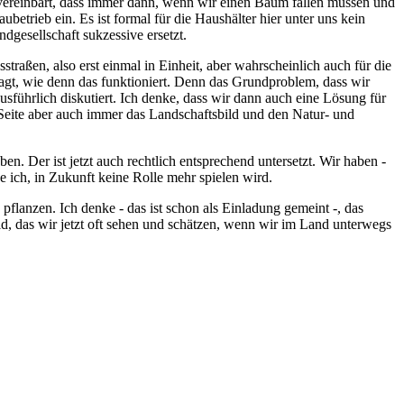
n vereinbart, dass immer dann, wenn wir einen Baum fällen müssen und
etrieb ein. Es ist formal für die Haushälter hier unter uns kein
ndgesellschaft sukzessive ersetzt.
traßen, also erst einmal in Einheit, aber wahrscheinlich auch für die
gt, wie denn das funktioniert. Denn das Grundproblem, dass wir
usführlich diskutiert. Ich denke, dass wir dann auch eine Lösung für
 Seite aber auch immer das Landschaftsbild und den Natur- und
en. Der ist jetzt auch rechtlich entsprechend untersetzt. Wir haben -
e ich, in Zukunft keine Rolle mehr spielen wird.
pflanzen. Ich denke - das ist schon als Einladung gemeint -, das
, das wir jetzt oft sehen und schätzen, wenn wir im Land unterwegs