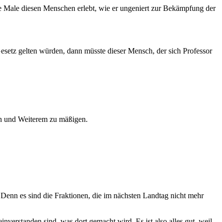
ge Male diesen Menschen erlebt, wie er ungeniert zur Bekämpfung der
Gesetz gelten würden, dann müsste dieser Mensch, der sich Professor
ven und Weiterem zu mäßigen.
Denn es sind die Fraktionen, die im nächsten Landtag nicht mehr
einverstanden sind, was dort gemacht wird. Es ist also alles gut, weil