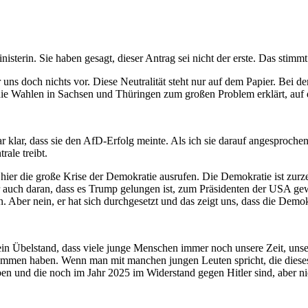
terin. Sie haben gesagt, dieser Antrag sei nicht der erste. Das stimmt. 
 uns doch nichts vor. Diese Neutralität steht nur auf dem Papier. Bei 
 die Wahlen in Sachsen und Thüringen zum großen Problem erklärt, auf 
klar, dass sie den AfD-Erfolg meinte. Als ich sie darauf angesprochen 
ale treibt.
 hier die große Krise der Demokratie ausrufen. Die Demokratie ist zurze
wir auch daran, dass es Trump gelungen ist, zum Präsidenten der USA g
. Aber nein, er hat sich durchgesetzt und das zeigt uns, dass die Demokr
t ein Übelstand, dass viele junge Menschen immer noch unsere Zeit, unse
genommen haben. Wenn man mit manchen jungen Leuten spricht, die dies
n und die noch im Jahr 2025 im Widerstand gegen Hitler sind, aber nie 