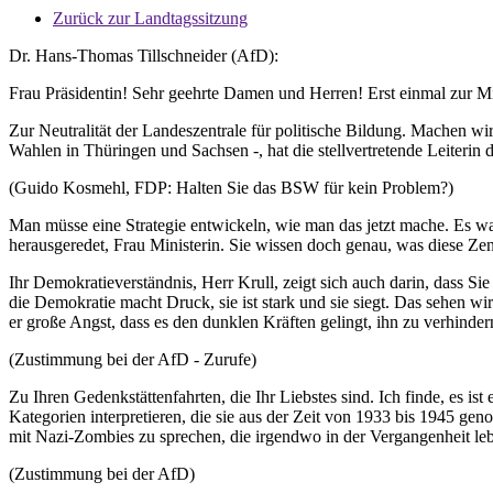
Zurück zur Landtagssitzung
Dr. Hans-Thomas Tillschneider (AfD):
Frau Präsidentin! Sehr geehrte Damen und Herren! Erst einmal zur Minis
Zur Neutralität der Landeszentrale für politische Bildung. Machen wir
Wahlen in Thüringen und Sachsen -, hat die stellvertretende Leiterin
(Guido Kosmehl, FDP: Halten Sie das BSW für kein Problem?)
Man müsse eine Strategie entwickeln, wie man das jetzt mache. Es war 
herausgeredet, Frau Ministerin. Sie wissen doch genau, was diese Zentr
Ihr Demokratieverständnis, Herr Krull, zeigt sich auch darin, dass Sie
die Demokratie macht Druck, sie ist stark und sie siegt. Das sehen 
er große Angst, dass es den dunklen Kräften gelingt, ihn zu verhindern
(Zustimmung bei der AfD - Zurufe)
Zu Ihren Gedenkstättenfahrten, die Ihr Liebstes sind. Ich finde, es is
Kategorien interpretieren, die sie aus der Zeit von 1933 bis 1945 
mit Nazi-Zombies zu sprechen, die irgendwo in der Vergangenheit lebe
(Zustimmung bei der AfD)