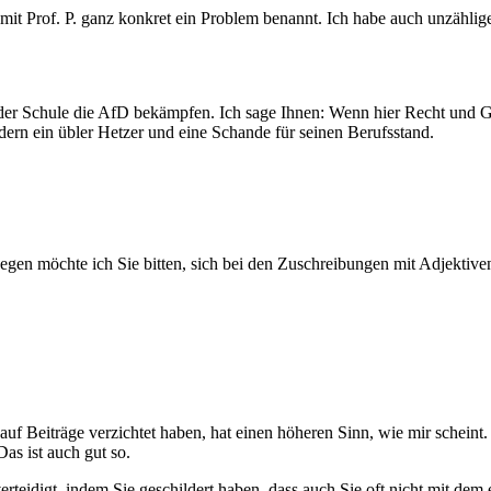
 mit Prof. P. ganz konkret ein Problem benannt. Ich habe auch unzähli
e an der Schule die AfD bekämpfen. Ich sage Ihnen: Wenn hier Recht und 
dern ein übler Hetzer und eine Schande für seinen Berufsstand.
swegen möchte ich Sie bitten, sich bei den Zuschreibungen mit Adjekti
Beiträge verzichtet haben, hat einen höheren Sinn, wie mir scheint. 
as ist auch gut so.
erteidigt, indem Sie geschildert haben, dass auch Sie oft nicht mit dem 