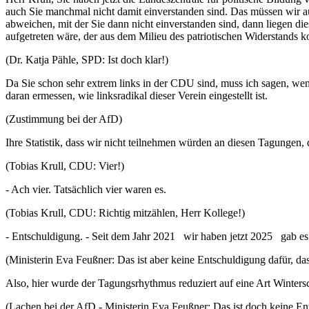
auch Sie manchmal nicht damit einverstanden sind. Das müssen wir au
abweichen, mit der Sie dann nicht einverstanden sind, dann liegen di
aufgetreten wäre, der aus dem Milieu des patriotischen Widerstands
(Dr. Katja Pähle, SPD: Ist doch klar!)
Da Sie schon sehr extrem links in der CDU sind, muss ich sagen, wen
daran ermessen, wie linksradikal dieser Verein eingestellt ist.
(Zustimmung bei der AfD)
Ihre Statistik, dass wir nicht teilnehmen würden an diesen Tagungen, 
(Tobias Krull, CDU: Vier!)
- Ach vier. Tatsächlich vier waren es.
(Tobias Krull, CDU: Richtig mitzählen, Herr Kollege!)
- Entschuldigung. - Seit dem Jahr 2021 wir haben jetzt 2025 gab es vi
(Ministerin Eva Feußner: Das ist aber keine Entschuldigung dafür, das
Also, hier wurde der Tagungsrhythmus reduziert auf eine Art Winters
(Lachen bei der AfD - Ministerin Eva Feußner: Das ist doch keine Ent