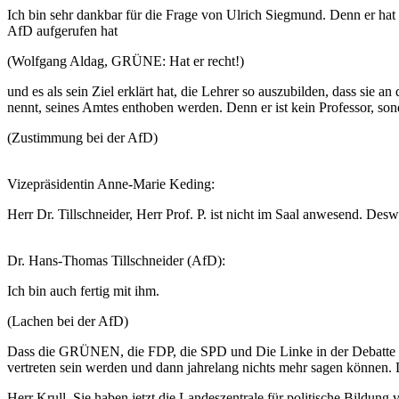
Ich bin sehr dankbar für die Frage von Ulrich Siegmund. Denn er hat
AfD aufgerufen hat
(Wolfgang Aldag, GRÜNE: Hat er recht!)
und es als sein Ziel erklärt hat, die Lehrer so auszubilden, dass si
nennt, seines Amtes enthoben werden. Denn er ist kein Professor, son
(Zustimmung bei der AfD)
Vizepräsidentin Anne-Marie Keding:
Herr Dr. Tillschneider, Herr Prof. P. ist nicht im Saal anwesend. De
Dr. Hans-Thomas Tillschneider (AfD):
Ich bin auch fertig mit ihm.
(Lachen bei der AfD)
Dass die GRÜNEN, die FDP, die SPD und Die Linke in der Debatte auf 
vertreten sein werden und dann jahrelang nichts mehr sagen können. D
Herr Krull, Sie haben jetzt die Landeszentrale für politische Bildung v